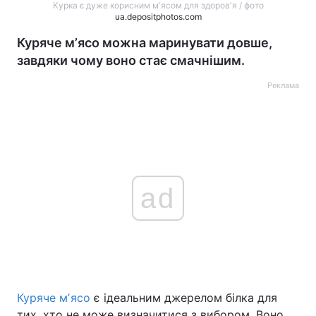
Курка є дуже корисним мʼясом для здоровʼя / фото
ua.depositphotos.com
Куряче мʼясо можна маринувати довше,
завдяки чому воно стає смачнішим.
Реклама
ad
Куряче мʼясо
є ідеальним джерелом білка для
тих, хто не може визначитися з вибором. Воно