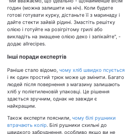
"Ми вважаємо, що ідеально - щонайменше вісім
годин (можна залишити на ніч). Коли будете
готові готувати курку, дістаньте її з маринаду і
дайте стекти зайвій рідині. Змастіть решітку
олією і готуйте на розігрітому грилі або
викладіть на змащене олією деко і запікайте", -
додає allrecipes.
Інші поради експертів
Раніше стало відомо,
чому хліб швидко псується
і як один простий трюк може це змінити. Багато
людей після повернення з магазину залишають
хліб у поліетиленовій упаковці. Це рішення
здається зручним, однак не завжди є
найкращим.
Також експерти пояснили,
чому білі рушники
втрачають колір
. Білі рушники схильні до
швидкого забруднення, особливо якщо ви не