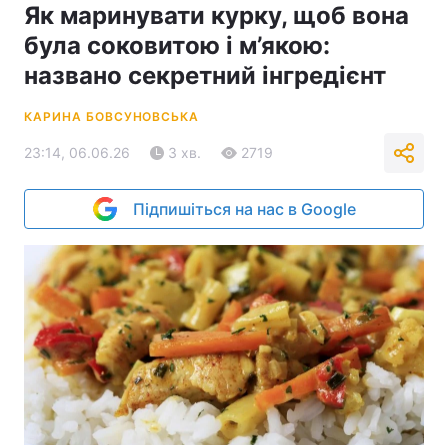
Як маринувати курку, щоб вона
була соковитою і м’якою:
названо секретний інгредієнт
КАРИНА БОВСУНОВСЬКА
23:14, 06.06.26
3 хв.
2719
Підпишіться на нас в Google