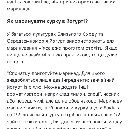
навіть соковитіше, ніж при використанні інших
маринадів.
Як маринувати курку в йогурті?
У багатьох культурах Близького Сходу та
Середземноморʼя йогурт використовують для
маринування мʼяса вже протягом століть. Якщо
ви ще не знайомі з цією практикою, то це дуже
просто.
"Спочатку приготуйте маринад. Для цього
знадобляться лише два інгредієнти: звичайний
йогурт із сіллю. Можна додати інші
ароматизатори, наприклад лимон, спеції, часник
або перець чилі, але це не обов'язково. Маринаду
має вистачити, щоб покрити курку з усіх боків, а
на 1/2 склянки йогурту потрібно щонайменше 1/2
чайної ложки солі. Для довідки: щоб покрити цілу
курку, знадобиться приблизно дві склянки", -