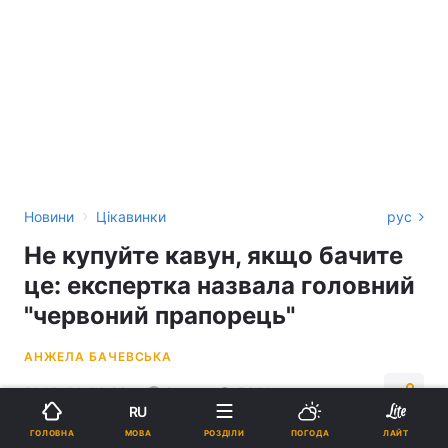
›
Новини
Цікавинки
рус
Не купуйте кавун, якщо бачите
це: експертка назвала головний
"червоний прапорець"
АНЖЕЛА БАЧЕВСЬКА
21:12, 06.06.26
2 хв.
5301
RU
МОВА
ГОЛОВНА
РОЗДІЛИ
ПОГОДА
ЛАЙТ