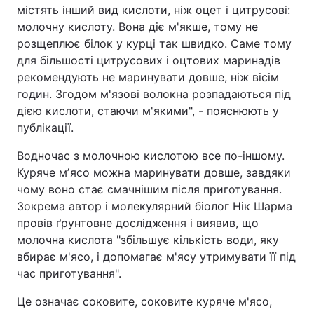
містять інший вид кислоти, ніж оцет і цитрусові:
молочну кислоту. Вона діє м'якше, тому не
розщеплює білок у курці так швидко. Саме тому
для більшості цитрусових і оцтових маринадів
рекомендують не маринувати довше, ніж вісім
годин. Згодом м'язові волокна розпадаються під
дією кислоти, стаючи м'якими", - пояснюють у
публікації.
Водночас з молочною кислотою все по-іншому.
Куряче мʼясо можна маринувати довше, завдяки
чому воно стає смачнішим після приготування.
Зокрема автор і молекулярний біолог Нік Шарма
провів ґрунтовне дослідження і виявив, що
молочна кислота "збільшує кількість води, яку
вбирає м'ясо, і допомагає м'ясу утримувати її під
час приготування".
Це означає соковите, соковите куряче м'ясо,