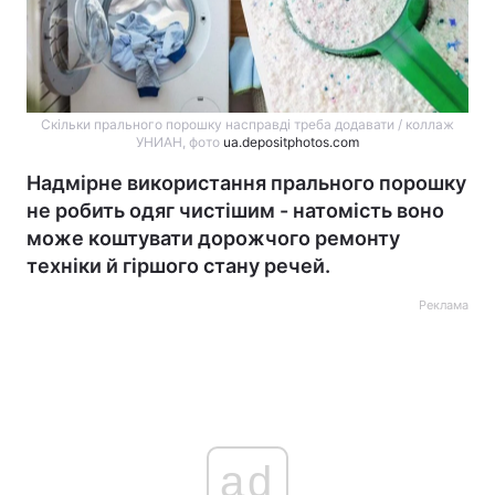
Скільки прального порошку насправді треба додавати / коллаж
УНИАН, фото
ua.depositphotos.com
Надмірне використання прального порошку
не робить одяг чистішим - натомість воно
може коштувати дорожчого ремонту
техніки й гіршого стану речей.
Реклама
ad