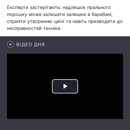
Експерти застерігають: надлишок прального
Лонгріди
порошку може залишати залишки в барабані,
сприяти утворенню цвілі та навіть призводити до
Відео з Youtube
Статті
несправностей техніки.
Інтерв'ю
Думки
ВІДЕО ДНЯ
Архів
Вакансії
Контакти
Послуги
Play
Video