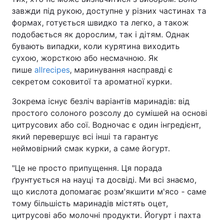
завжди під рукою, доступне у різних частинах та
формах, готується швидко та легко, а також
подобається як дорослим, так і дітям. Однак
бувають випадки, коли курятина виходить
сухою, жорсткою або несмачною. Як
пише
allrecipes
, маринування насправді є
секретом соковитої та ароматної курки.
Зокрема існує безліч варіантів маринадів: від
простого солоного розсолу до сумішей на основі
цитрусових або сої. Водночас є один інгредієнт,
який перевершує всі інші та гарантує
неймовірний смак курки, а саме йогурт.
"Це не просто припущення. Ця порада
ґрунтується на науці та досвіді. Ми всі знаємо,
що кислота допомагає розм'якшити м'ясо - саме
тому більшість маринадів містять оцет,
цитрусові або молочні продукти. Йогурт і пахта