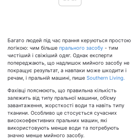
Головна
Війна
Багато людей під час прання керуються простою
Україна
Політика
логікою: чим більше
прального засобу
- тим
Економіка
Світ
чистіший і свіжіший одяг. Однак експерти
попереджають, що надлишок мийного засобу не
Спорт
Наука
покращує результат, а навпаки може шкодити і
речам, і пральній машині, пише
Southern Living.
Техно і зв'язок
Лайт
Фахівці пояснюють, що правильна кількість
Зброя
Інциденти
залежить від типу пральної машини, об’єму
завантаження, жорсткості води та навіть типу
Здоров'я
Туризм
тканини. Особливо це стосується сучасних
високоефективних пральних машин, які
Цікавинки
Погода
використовують менше води та потребують
значно менше мийного засобу.
Екологія
Регіони