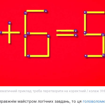
ематичний приклад треба перетворити на коректний / колаж УН
правжнім майстром логічних завдань, то ця
головоломк