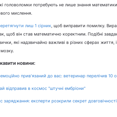
акі головоломки потребують не лише знання математики,
ового мислення.
перетягнути лиш 1 сірник
, щоб виправити помилку. Вираз
так, щоб він став математично коректним. Подібні завда
ички, які надзвичайно важливі в різних сферах життя, і
 мозку.
кавити новини:
 емоційно прив'язаний до вас: ветеринар перелічив 10 
тай відправив в космос "штучні ембріони"
ас заряджання: експерти розкрили секрет довговічності