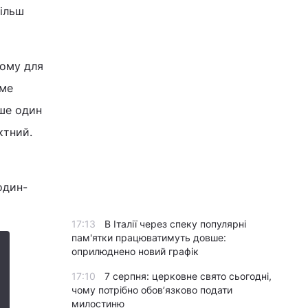
більш
тому для
аме
ише один
ктний.
один-
17:13
В Італії через спеку популярні
пам'ятки працюватимуть довше:
оприлюднено новий графік
17:10
7 серпня: церковне свято сьогодні,
чому потрібно обов’язково подати
милостиню