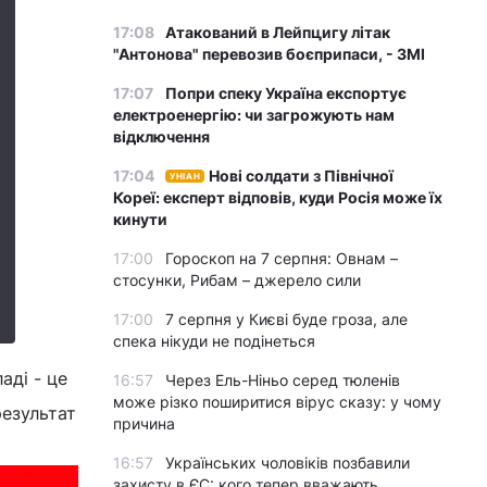
17:08
Атакований в Лейпцигу літак
"Антонова" перевозив боєприпаси, - ЗМІ
17:07
Попри спеку Україна експортує
електроенергію: чи загрожують нам
відключення
17:04
Нові солдати з Північної
УНІАН
Кореї: експерт відповів, куди Росія може їх
кинути
17:00
Гороскоп на 7 серпня: Овнам –
стосунки, Рибам – джерело сили
17:00
7 серпня у Києві буде гроза, але
спека нікуди не подінеться
аді - це
16:57
Через Ель-Ніньо серед тюленів
може різко поширитися вірус сказу: у чому
результат
причина
16:57
Українських чоловіків позбавили
захисту в ЄС: кого тепер вважають