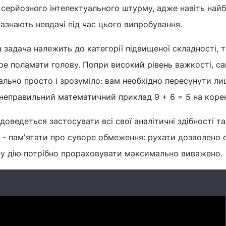
 серйозного інтелектуального штурму, адже навіть най
зазнають невдачі під час цього випробування.
задача належить до категорії підвищеної складності, 
е поламати голову. Попри високий рівень важкості, с
льно просто і зрозуміло: вам необхідно пересунути л
 неправильний математичний приклад 9 + 6 = 5 на коре
доведеться застосувати всі свої аналітичні здібності та
 - пам'ятати про суворе обмеження: рухати дозволено 
ну дію потрібно прораховувати максимально виважено.