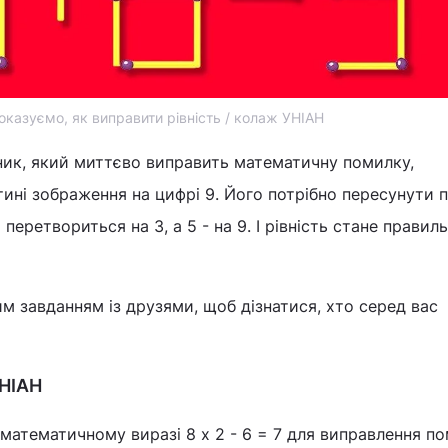
оказуємо, як виправити рівність / колаж УНІАН
рник, який миттєво виправить математичну помилку,
тині зображення на цифрі 9. Його потрібно пересунути 
 перетвориться на 3, а 5 - на 9. І рівність стане правил
им завданням із друзями, щоб дізнатися, хто серед вас
УНІАН
математичному виразі 8 х 2 - 6 = 7 для виправлення п