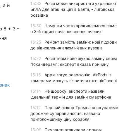
15:33
Росія може використати українські
 а й
БпЛА для атак на цілі в Балтії, - литовська
розвідка
15:30
Чому ми часто прокидаємося саме
 8 + 3 –
о 3-й годині ночі: пояснення вчених
ння
15:25
Ремонт замість заміни: нові підходи
до відновлення алюмінієвих кузовів
15:22
Росія терміново шукає заміну своїм
"Іскандерам": експерт вказав причину
15:15
Apple готує революцію: AirPods із
камерами можуть з’явитися вже цієї осені
ознак
15:14
Не щороку: експерти назвали
ідеальний термін для заміни смартфона
15:12
Перший лінкор Трампа коштуватиме
дорожче суперавіаносця: названо
приголомшливу ціну корабля
15:09
Окупанти атакували дроном