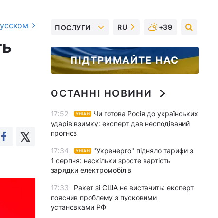
русском
RU
+39
ПОСЛУГИ
ть
ПІДТРИМАЙТЕ НАС
ОСТАННІ НОВИНИ
17:52
Чи готова Росія до українських
УНІАН
ударів взимку: експерт дав несподіваний
прогноз
17:34
"Укренерго" підняло тарифи з
УНІАН
1 серпня: наскільки зросте вартість
зарядки електромобілів
17:33
Ракет зі США не вистачить: експерт
пояснив проблему з пусковими
установками РФ