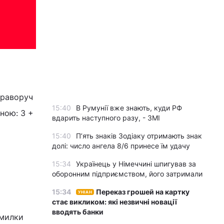
праворуч
15:40
В Румунії вже знають, куди РФ
ьною: 3 +
вдарить наступного разу, - ЗМІ
15:40
П’ять знаків Зодіаку отримають знак
долі: число ангела 8/6 принесе їм удачу
15:34
Українець у Німеччині шпигував за
оборонним підприємством, його затримали
15:34
Переказ грошей на картку
УНІАН
стає викликом: які незвичні новації
вводять банки
омилки