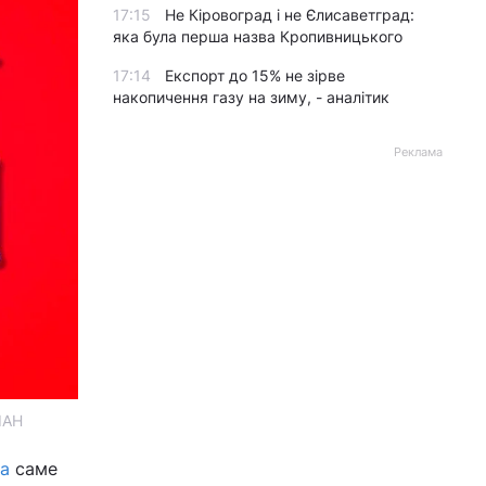
17:15
Не Кіровоград і не Єлисаветград:
яка була перша назва Кропивницького
17:14
Експорт до 15% не зірве
накопичення газу на зиму, - аналітик
Реклама
ІАН
а
саме