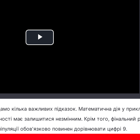
Play
Video
мо кілька важливих підказок. Математична дія у прикл
вності має залишитися незмінним. Крім того, фінальний 
ніпуляції обов'язково повинен дорівнювати цифрі 9.