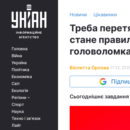
›
Новини
Цікавинки
Треба перетя
ІНФОРМАЦІЙНЕ
стане прави
АГЕНТСТВО
головоломк
Головна
Війна
Україна
Віолетта Орлова
11:12, 27.
Політика
Економіка
Підпиш
Світ
Екологія
Сьогоднішнє завдання 
Регіони
Спорт
Наука
Техно і зв'язок
Лайт