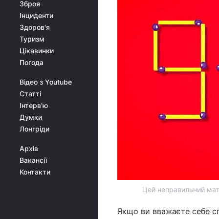
Зброя
Інциденти
Здоров'я
Туризм
Цікавинки
Погода
Відео з Youtube
Статті
Інтерв'ю
Думки
Лонгріди
Архів
Вакансії
Контакти
Цей неправильний мат
Якщо ви вважаєте себе с