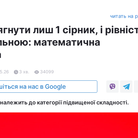
читать на 
гнути лиш 1 сірник, і рівніс
льною: математична
а
05.26
3 хв.
34099
іться на нас в Google
належить до категорії підвищеної складності.