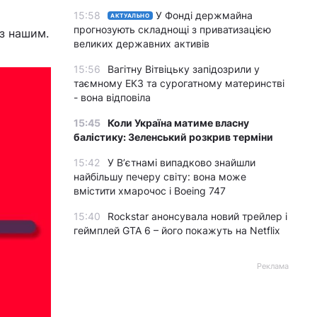
15:58
У Фонді держмайна
АКТУАЛЬНО
прогнозують складнощі з приватизацією
 з нашим.
великих державних активів
15:56
Вагітну Вітвіцьку запідозрили у
таємному ЕКЗ та сурогатному материнстві
- вона відповіла
15:45
Коли Україна матиме власну
балістику: Зеленський розкрив терміни
15:42
У Вʼєтнамі випадково знайшли
найбільшу печеру світу: вона може
вмістити хмарочос і Boeing 747
15:40
Rockstar анонсувала новий трейлер і
геймплей GTA 6 – його покажуть на Netflix
Реклама