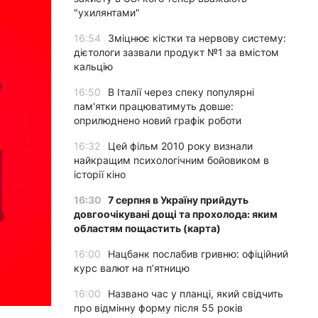
"ухилянтами"
16:54
Зміцнює кістки та нервову систему:
дієтологи зазвали продукт №1 за вмістом
кальцію
16:50
В Італії через спеку популярні
пам'ятки працюватимуть довше:
оприлюднено новий графік роботи
16:32
Цей фільм 2010 року визнали
найкращим психологічним бойовиком в
історії кіно
16:30
7 серпня в Україну прийдуть
довгоочікувані дощі та прохолода: яким
областям пощастить (карта)
16:00
Нацбанк послабив гривню: офіційний
курс валют на п’ятницю
16:00
Названо час у планці, який свідчить
про відмінну форму після 55 років