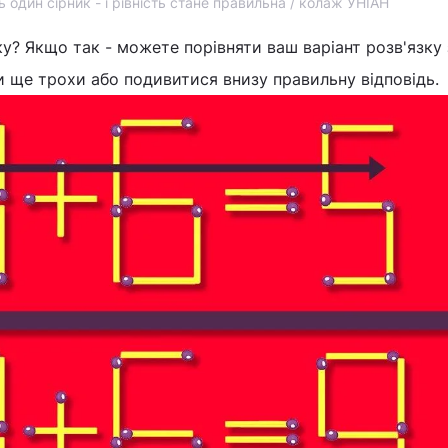
ь один сірник - і рівність стане правильна / колаж УНІАН
у? Якщо так - можете порівняти ваш варіант розв'язку
 ще трохи або подивитися внизу правильну відповідь.