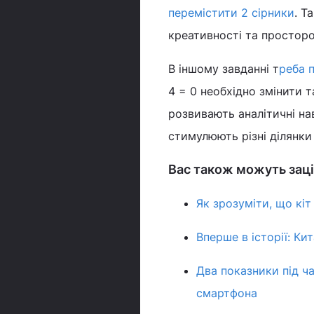
перемістити 2 сірники
. Т
креативності та простор
В іншому завданні т
реба 
4 = 0 необхідно змінити 
розвивають аналітичні нав
стимулюють різні ділянки
Вас також можуть заці
Як зрозуміти, що кіт
Вперше в історії: Ки
Два показники під ч
смартфона