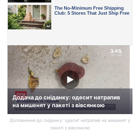
Додача до сніданку: одесит натрапив
на мишенят у пакеті з вівсянкою
Доповнення до сніданку: одесит натрапив на мишенят у
пакеті з вівсянкою