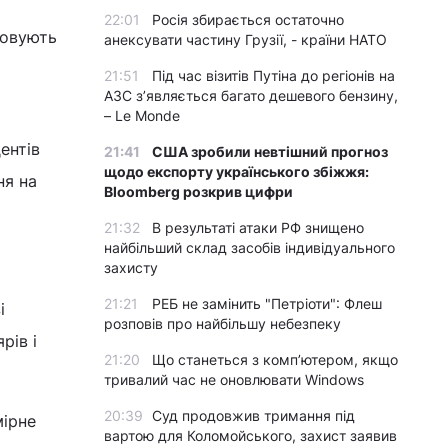
22:01
Росія збирається остаточно
ховують
анексувати частину Грузії, - країни НАТО
21:51
Під час візитів Путіна до регіонів на
АЗС з’являється багато дешевого бензину,
– Le Monde
ентів
21:41
США зробили невтішний прогноз
щодо експорту українського збіжжя:
ня на
Bloomberg розкрив цифри
21:32
В результаті атаки РФ знищено
найбільший склад засобів індивідуального
захисту
21:21
РЕБ не замінить "Петріоти": Флеш
і
розповів про найбільшу небезпеку
рів і
21:20
Що станеться з комп’ютером, якщо
тривалий час не оновлювати Windows
20:39
Суд продовжив тримання під
мірне
вартою для Коломойського, захист заявив