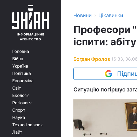
›
Новини
Цікавинки
Професори "
ІНФОРМАЦІЙНЕ
іспити: абіт
АГЕНТСТВО
Головна
Богдан Фролов
Війна
16:33, 08.0
Україна
Підпиш
Політика
Економіка
Світ
Ситуацію погіршує за
Екологія
Регіони
Спорт
Наука
Техно і зв'язок
Лайт