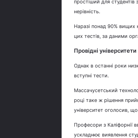
простіший для студентів
нерівність.
Наразі понад 90% вищих 
цих тестів, за даними орга
Провідні університети
Однак в останні роки низ
вступні тести.
Массачусетський технолог
році таке ж рішення прий
університет оголосив, що
Професори з Каліфорнії в
ускладнює виявлення студ