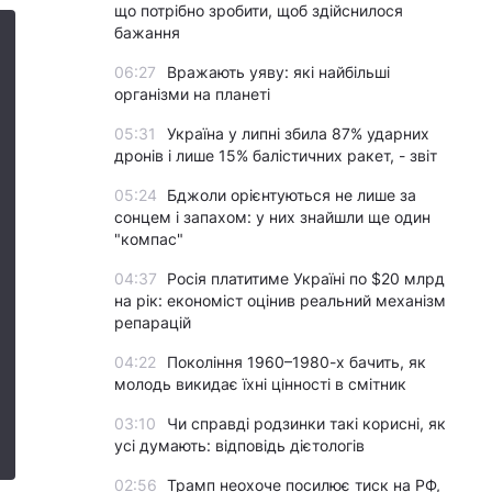
що потрібно зробити, щоб здійснилося
бажання
06:27
Вражають уяву: які найбільші
організми на планеті
05:31
Україна у липні збила 87% ударних
дронів і лише 15% балістичних ракет, - звіт
05:24
Бджоли орієнтуються не лише за
сонцем і запахом: у них знайшли ще один
"компас"
04:37
Росія платитиме Україні по $20 млрд
на рік: економіст оцінив реальний механізм
репарацій
04:22
Покоління 1960–1980-х бачить, як
молодь викидає їхні цінності в смітник
03:10
Чи справді родзинки такі корисні, як
усі думають: відповідь дієтологів
02:56
Трамп неохоче посилює тиск на РФ,