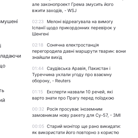
але законопроект Грема змусить його
вжити заходів, - WSJ
змушені
02:23
Мелоні відреагувала на вимогу
Іспанії щодо прикордонних перевірок у
Шенгені
02:18
Сонячна електростанція
і
перегородила давні маршрути тварин: вони
кладаючи
знайшли вихід
 що
01:44
Саудівська Аравія, Пакистан і
Туреччина уклали угоду про взаємну
оборону, - Reuters
ть
01:15
Експерти назвали 10 речей, які
варто знати про Прагу перед поїздкою
кий
00:32
Росія просуває іноземним
замовникам нову ракету для Су-57, - ЗМІ
00:05
Старий монітор ще рано викидати:
як використати його повторно з користю