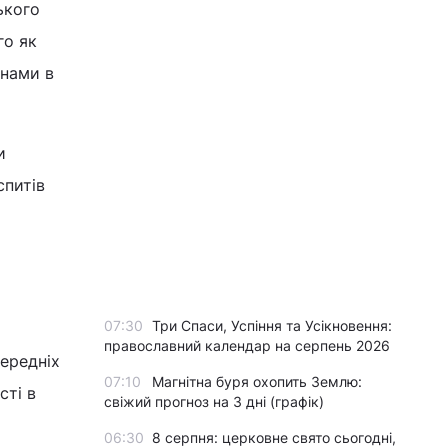
ького
го як
нами в
и
спитів
07:30
Три Спаси, Успіння та Усікновення:
православний календар на серпень 2026
середніх
07:10
Магнітна буря охопить Землю:
сті в
свіжий прогноз на 3 дні (графік)
06:30
8 серпня: церковне свято сьогодні,