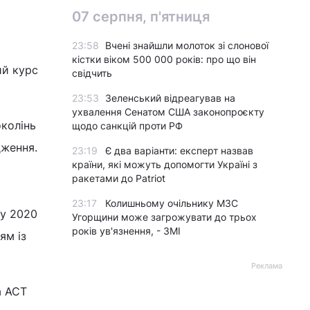
07 серпня, п'ятниця
23:58
Вчені знайшли молоток зі слонової
кістки віком 500 000 років: про що він
ий курс
свідчить
23:53
Зеленський відреагував на
ухвалення Сенатом США законопроєкту
околінь
щодо санкцій проти РФ
дження.
23:19
Є два варіанти: експерт назвав
країни, які можуть допомогти Україні з
ракетами до Patriot
23:17
Колишньому очільнику МЗС
 у 2020
Угорщини може загрожувати до трьох
років ув'язнення, - ЗМІ
ям із
Реклама
а ACT