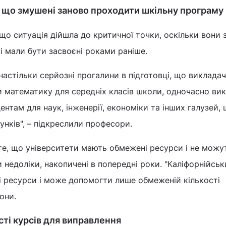
 що змушені заново проходити шкільну програму
о ситуація дійшла до критичної точки, оскільки вони 
і мали бути засвоєні роками раніше.
настільки серйозні прогалини в підготовці, що викладач
и математику для середніх класів школи, одночасно ви
ентам для наук, інженерії, економіки та інших галузей,
нків", – підкреслили професори.
те, що університети мають обмежені ресурси і не можу
 недоліки, накопичені в попередні роки. "Каліфорнійсь
і ресурси і може допомогти лише обмеженій кількості
они.
сті курсів для виправлення