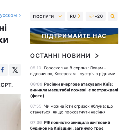
русском
RU
+20
ПОСЛУГИ
ні
ПІДТРИМАЙТЕ НАС
ки
ОСТАННІ НОВИНИ
08:10
Гороскоп на 8 серпня: Левам –
відпочинок, Козерогам – зустріч з рідними
08:09
Росіяни вчергове атакували Київ:
tGPT.
виникли масштабні пожежі, є постраждалі
(фото)
07:55
Чи можна їсти огризок яблука: що
станеться, якщо проковтнути насіння
07:36
РФ повністю знищила житловий
будинок на Київщині: загинуло троє