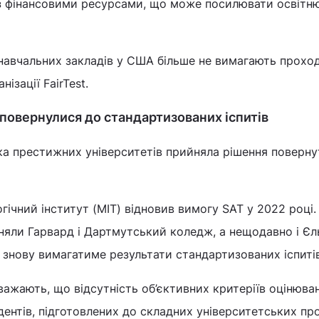
 з фінансовими ресурсами, що може посилювати освітн
навчальних закладів у США більше не вимагають прохо
нізації FairTest.
 повернулися до стандартизованих іспитів
ка престижних університетів прийняла рішення поверну
ічний інститут (MIT) відновив вимогу SAT у 2022 році.
няли Гарвард і Дартмутський коледж, а нещодавно і Є
 знову вимагатиме результати стандартизованих іспитів
важають, що відсутність об’єктивних критеріїв оцінюва
ентів, підготовлених до складних університетських пр