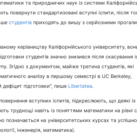
атематики та природничих наук із системи Каліфорнійс
ють повернути стандартизовані вступні іспити, після то
льше
студентів
приходять до вишу з серйозними прогали
сланому керівництву Каліфорнійського університету, вон
ідготовки студентів значно знизився після скасування і
пу. Згідно з документом, майже третина студентів, які
матичного аналізу в першому семестрі в UC Berkeley,
 дефіцит підготовки", пише
Libertatea
.
повернення вступних іспитів, підкреслюють, що деякі із
ють труднощі навіть із поняттями математики на рівні 
но позначається на університетських курсах та успішно
ології, інженерія, математика).