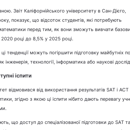
аною. Звіт Каліфорнійського університету в Сан-Дієго,
оку, показує, що відсоток студентів, які потребують
 математики перед тим, як вони зможуть вивчати базов
 у 2020 році до 8,5% у 2025 році.
і тенденції можуть погіршити підготовку майбутніх п
 як інженерія, технології, інформатика або наукові дослі
тупні іспити
тет відмовився від використання результатів SAT і ACT
итики, згідно з якою ці іспити нібито дають перевагу учн
ми.
ють, що доступ до спеціалізованої підготовки до SAT т