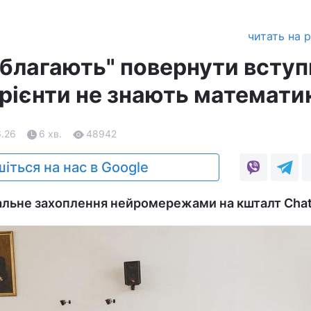
читать на 
благають" повернути вступ
урієнти не знають математи
6.26
6 хв.
48942
іться на нас в Google
гальне захоплення нейромережами на кшталт Cha