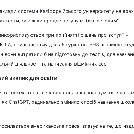
 заклади системи Каліфорнійського університету не вра
ро тести, оскільки процес вступу є "безтестовим".
 використовуються при прийнятті рішень про вступ", –
UCLA, призначеному для абітурієнтів. ВНЗ закликає студ
й вони витратили б на підготовку до тестів, для навчан
альній діяльності та написання відмінних есе.
вий виклик для освіти
 в контексті того, як використання інструментів на баз
х як ChatGPT, радикально змінило спосіб навчання школя
 посилається американська преса, вказує на те, що над