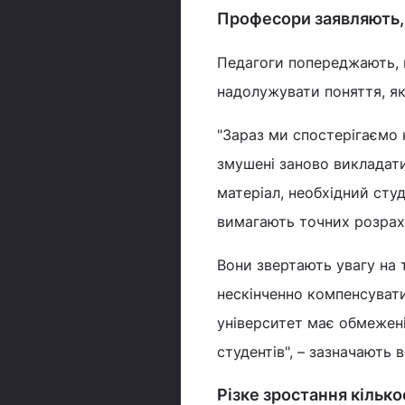
Професори заявляють,
Педагоги попереджають, щ
надолужувати поняття, як
"Зараз ми спостерігаємо 
змушені заново викладат
матеріал, необхідний студ
вимагають точних розраху
Вони звертають увагу на 
нескінченно компенсувати
університет має обмежен
студентів", – зазначають в
Різке зростання кілько