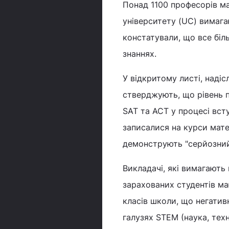
Понад 1100 професорів м
університету (UC) вимага
констатували, що все бі
знаннях.
У відкритому листі, наді
стверджують, що рівень п
SAT та ACT у процесі всту
записалися на курси мате
демонструють "серйозний
Викладачі, які вимагають 
зарахованих студентів ма
класів школи, що негатив
галузях STEM (наука, техн