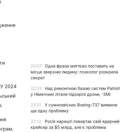
ю
дження
ти
23:07
Одна фраза миттєво поставить на
місце зверхню людину: психолог розкрила
секрет
 У 2024
22:33
Над ремонтною базою систем Patriot
у Німеччині літали підозрілі дрони, -ЗМІ
льський
.
22:31
У сумнозвісних Boeing-737 виявили
ще одну проблему
ння
22:12
Росія нарешті повертає свій ядерний
крейсер за $5 млрд, але є проблема
ограм.