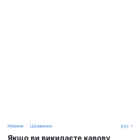
›
Новини
Цікавинки
рус
Якщо ви викидаєте кавову