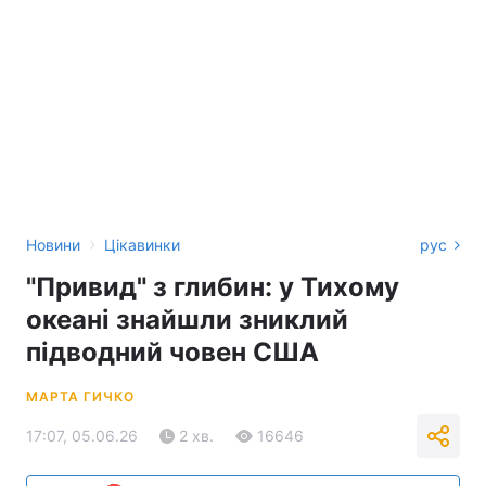
›
Новини
Цікавинки
рус
"Привид" з глибин: у Тихому
океані знайшли зниклий
підводний човен США
МАРТА ГИЧКО
17:07, 05.06.26
2 хв.
16646