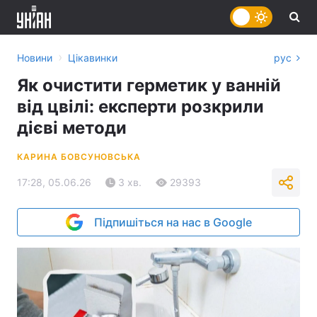
›
Новини
Цікавинки
рус
Як очистити герметик у ванній
від цвілі: експерти розкрили
дієві методи
КАРИНА БОВСУНОВСЬКА
17:28, 05.06.26
3 хв.
29393
Підпишіться на нас в Google