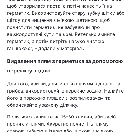
щоб утворилася паста, а потім нанесіть її на
герметик. Використовуйте стару зубну щітку або
щітку для чищення з м'якою щетиною, щоб
почистити герметик, не забуваючи про
важкодоступні кути та краї. Ретельно змийте
герметик, а потім витріть насухо чистою
ганчіркою", - додали у матеріалі.
Видалення плям з герметика за допомогою
перекису водню
Для того, аби видалити стійкі плями від цвілі та
грибка, використовуйте перекис водню. Налийте
його в порожню пляшку з розпилювачем та
обприскайте уражену ділянку.
Після чого залиште на 15-30 хвилин, аби засіб
проник у плями. Акуратно почистіть пляму
старою зубною щіткою або щіткою з м'якою