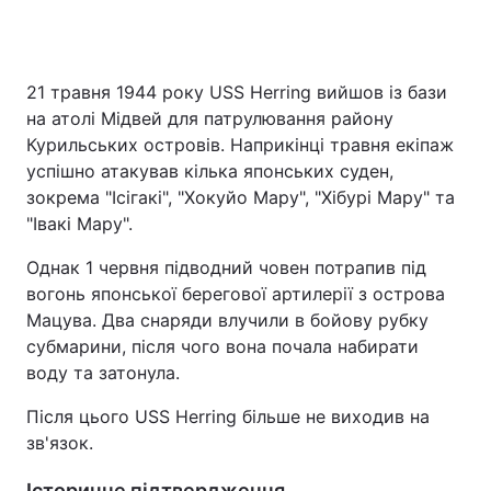
21 травня 1944 року USS Herring вийшов із бази
на атолі Мідвей для патрулювання району
Курильських островів. Наприкінці травня екіпаж
успішно атакував кілька японських суден,
зокрема "Ісігакі", "Хокуйо Мару", "Хібурі Мару" та
"Івакі Мару".
Однак 1 червня підводний човен потрапив під
вогонь японської берегової артилерії з острова
Мацува. Два снаряди влучили в бойову рубку
субмарини, після чого вона почала набирати
воду та затонула.
Після цього USS Herring більше не виходив на
зв'язок.
Історичне підтвердження