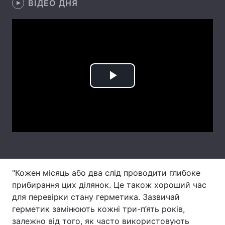
ВІДЕО ДНЯ
Лонгріди
Відео з Youtube
Статті
Інтерв'ю
Думки
Play
Архів
Вакансії
Video
Контакти
Послуги
"Кожен місяць або два слід проводити глибоке
прибирання цих ділянок. Це також хороший час
для перевірки стану герметика. Зазвичай
герметик замінюють кожні три-п’ять років,
залежно від того, як часто використовують