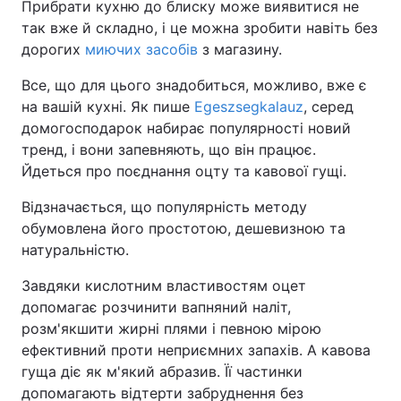
Прибрати кухню до блиску може виявитися не
так вже й складно, і це можна зробити навіть без
дорогих
миючих засобів
з магазину.
Все, що для цього знадобиться, можливо, вже є
на вашій кухні. Як пише
Egeszsegkalauz
, серед
домогосподарок набирає популярності новий
тренд, і вони запевняють, що він працює.
Йдеться про поєднання оцту та кавової гущі.
Відзначається, що популярність методу
обумовлена його простотою, дешевизною та
натуральністю.
Завдяки кислотним властивостям оцет
допомагає розчинити вапняний наліт,
розм'якшити жирні плями і певною мірою
ефективний проти неприємних запахів. А кавова
гуща діє як м'який абразив. Її частинки
допомагають відтерти забруднення без