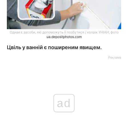
Однак є засоби, які допоможуть її позбутися / колаж УНІАН, фото
ua.depositphotos.com
Цвіль у ванній є поширеним явищем.
Реклама
ad