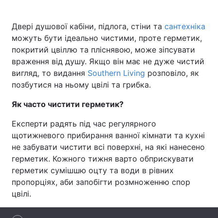
Двері душової кабіни, підлога, стіни та
сантехніка
можуть бути ідеально чистими, проте герметик,
Головна
Війна
покритий цвіллю та пліснявою, може зіпсувати
враження від душу. Якщо він має не дуже чистий
Україна
Політика
вигляд, то видання
Southern Living
розповіло, як
позбутися на ньому цвілі та грибка.
Економіка
Світ
Як часто чистити герметик?
Спорт
Наука
Експерти радять під час регулярного
Техно і зв'язок
Лайт
щотижневого прибирання ванної кімнати та кухні
не забувати чистити всі поверхні, на які нанесено
Зброя
Інциденти
герметик. Кожного тижня варто обприскувати
герметик сумішшю оцту та води в рівних
Здоров'я
Туризм
пропорціях, аби запобігти розмноженню спор
Цікавинки
Погода
цвілі.
Екологія
Регіони