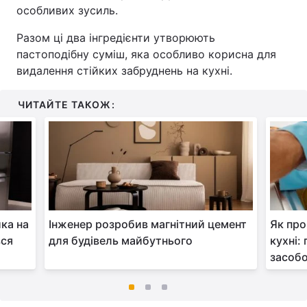
особливих зусиль.
Разом ці два інгредієнти утворюють
пастоподібну суміш, яка особливо корисна для
видалення стійких забруднень на кухні.
ЧИТАЙТЕ ТАКОЖ:
ка на
Інженер розробив магнітний цемент
Як про
вся
для будівель майбутнього
кухні:
засоб