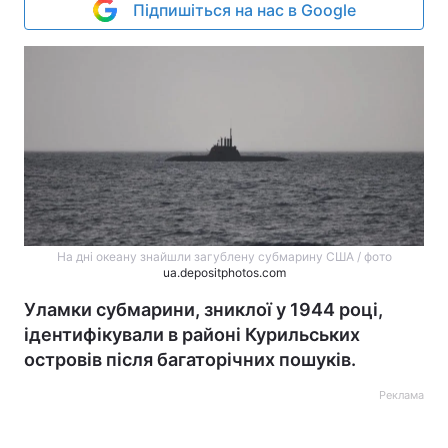
Підпишіться на нас в Google
На дні океану знайшли загублену субмарину США / фото
ua.depositphotos.com
Уламки субмарини, зниклої у 1944 році,
ідентифікували в районі Курильських
островів після багаторічних пошуків.
Реклама