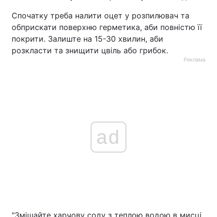
Спочатку треба налити оцет у розпилювач та
обприскати поверхню герметика, аби повністю її
покрити. Залиште на 15-30 хвилин, аби
розкласти та знищити цвіль або грибок.
Реклама
ad
"Змішайте харчову соду з теплою водою в мисці,