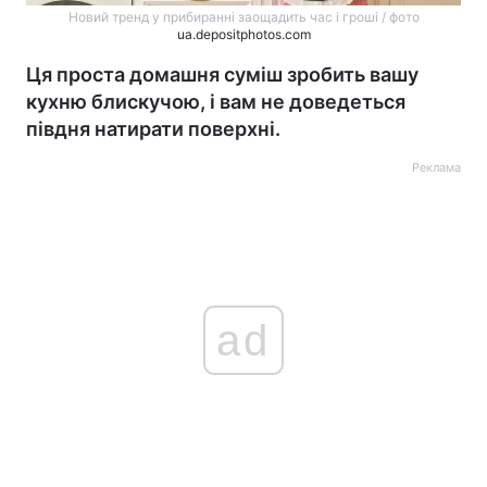
Новий тренд у прибиранні заощадить час і гроші / фото
ua.depositphotos.com
Ця проста домашня суміш зробить вашу
кухню блискучою, і вам не доведеться
півдня натирати поверхні.
Реклама
ad