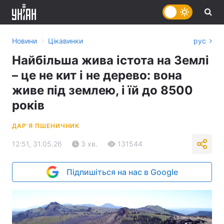
›
Новини
Цікавинки
рус
Найбільша жива істота на Землі
– це не кит і не дерево: вона
живе під землею, і їй до 8500
років
ДАР'Я ПШЕНИЧНИК
12:51, 31.05.26
3 хв.
131544
Підпишіться на нас в Google