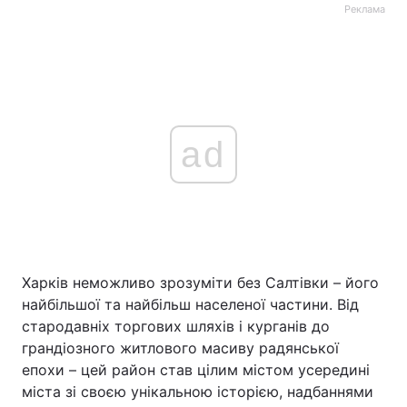
Реклама
ad
Харків неможливо зрозуміти без Салтівки – його
найбільшої та найбільш населеної частини. Від
стародавніх торгових шляхів і курганів до
грандіозного житлового масиву радянської
епохи – цей район став цілим містом усередині
міста зі своєю унікальною історією, надбаннями