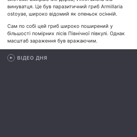
винуватця. Це був паразитичний гриб Armillaria
Лонгріди
ostoyae, широко відомий як опеньок осінній.
Сам по собі цей гриб широко поширений у
Відео з Youtube
Статті
більшості помірних лісів Північної півкулі. Однак
масштаб зараження був вражаючим.
Інтерв'ю
Думки
Архів
Вакансії
ВІДЕО ДНЯ
Контакти
Послуги