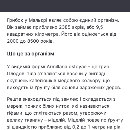
Тема оформлення
Грибок у Мальєрі являє собою єдиний організм.
Він займає приблизно 2385 акрів, або 9,5
квадратних кілометра. Його вік оцінюється від
2000 до 8500 років.
Що це за організм
У видимій формі Armillaria ostoyae – це гриб.
Плодові тіла з'являються восени у вигляді
скупчень капелюшків медового кольору, що
виходять із ґрунту біля основи заражених дерев.
Решта знаходиться під землею і складається з
мережі тонких білих ниток, які називаються
гіфами, що сплітаються разом, утворюючи
велику тканину – міцелій. Міцелій повзе по ґрунту
зі швидкістю приблизно від 0,2 до 1 метра на рік.