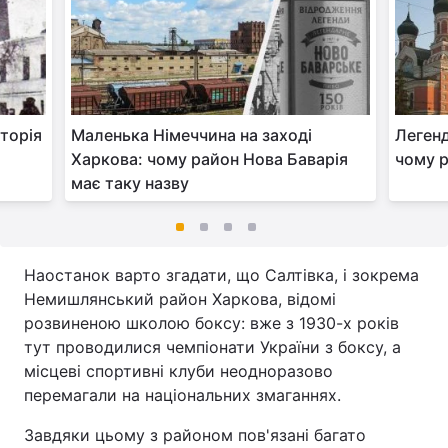
сторія
Маленька Німеччина на заході
Легенд
Харкова: чому район Нова Баварія
чому р
має таку назву
Наостанок варто згадати, що Салтівка, і зокрема
Немишлянський район Харкова, відомі
розвиненою школою боксу: вже з 1930-х років
тут проводилися чемпіонати України з боксу, а
місцеві спортивні клуби неодноразово
перемагали на національних змаганнях.
Завдяки цьому з районом пов'язані багато