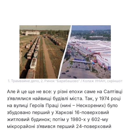
1. Трамвайне депо, 2. Ринок "Барабашово" / Колаж УНІАН, скріншот
Але й це ще не все: у різні епохи саме на Салтівці
з’являлися найвищі будівлі міста. Так, у 1974 році
на вулиці Героїв Праці (нині – Нескорених) було
збудовано перший у Харкові 16-поверховий
житловий будинок; потім у 1980-х у 602-му
мікрорайоні з’явився перший 24-поверховий