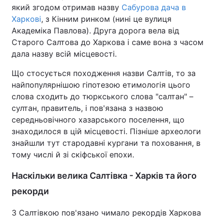
який згодом отримав назву
Сабурова дача в
Харкові
, з Кінним ринком (нині це вулиця
Академіка Павлова). Друга дорога вела від
Старого Салтова до Харкова і саме вона з часом
дала назву всій місцевості.
Що стосується походження назви Салтів, то за
найпопулярнішою гіпотезою етимологія цього
слова сходить до тюркського слова "салтан" –
султан, правитель, і пов'язана з назвою
середньовічного хазарського поселення, що
знаходилося в цій місцевості. Пізніше археологи
знайшли тут стародавні кургани та поховання, в
тому числі й зі скіфської епохи.
Наскільки велика Салтівка - Харків та його
рекорди
З Салтівкою пов'язано чимало рекордів Харкова