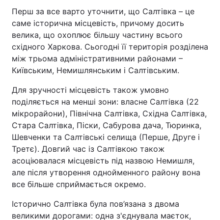
Перш за все варто уточнити, що Салтівка – це
саме історична місцевість, причому досить
велика, що охоплює більшу частину всього
східного Харкова. Сьогодні її територія розділена
між трьома адміністративними районами –
Київським, Немишлянським і Салтівським.
Для зручності місцевість також умовно
поділяється на менші зони: власне Салтівка (22
мікрорайони), Північна Салтівка, Східна Салтівка,
Стара Салтівка, Піски, Сабурова дача, Тюринка,
Шевченки та Салтівські селища (Перше, Друге і
Третє). Довгий час із Салтівкою також
асоціювалася місцевість під назвою Немишля,
але після утворення однойменного району вона
все більше сприймається окремо.
Історично Салтівка була пов’язана з двома
великими дорогами: одна з'єднувала маєток,