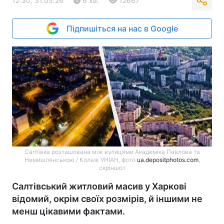
12:30, 31.05.26
6 хв.
12667
Підпишіться на нас в Google
Салтівка розташована між вулицями Академіка Павлова та
Немишлянською / Колаж УНІАН, фото
ua.depositphotos.com
,
скріншот
Салтівський житловий масив у Харкові
відомий, окрім своїх розмірів, й іншими не
менш цікавими фактами.