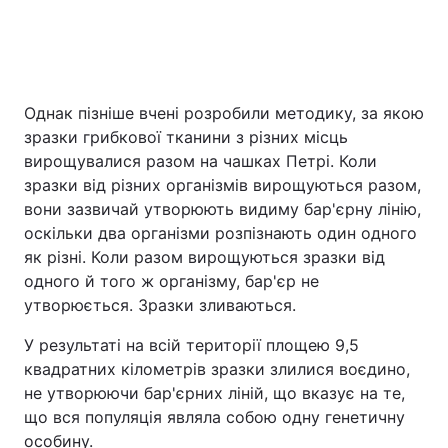
Однак пізніше вчені розробили методику, за якою
зразки грибкової тканини з різних місць
вирощувалися разом на чашках Петрі. Коли
зразки від різних організмів вирощуються разом,
вони зазвичай утворюють видиму бар'єрну лінію,
оскільки два організми розпізнають один одного
як різні. Коли разом вирощуються зразки від
одного й того ж організму, бар'єр не
утворюється. Зразки зливаються.
У результаті на всій території площею 9,5
квадратних кілометрів зразки злилися воєдино,
не утворюючи бар'єрних ліній, що вказує на те,
що вся популяція являла собою одну генетичну
особину.