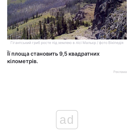
Гігантський гриб росте під землею в лісі Мальєр / фото Вікіпедія
Її площа становить 9,5 квадратних
кілометрів.
Реклама
ad