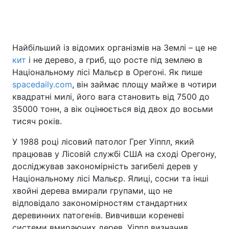
Головна
Війна
Найбільший із відомих організмів на Землі – це не
кит
і не дерево, а гриб, що росте під землею в
Україна
Політика
Національному лісі Мальєр в Орегоні. Як пише
spacedaily.com
, він займає площу майже в чотири
Економіка
Світ
квадратні милі, його вага становить від 7500 до
35000 тонн, а вік оцінюється від двох до восьми
Спорт
Наука
тисяч років.
Техно і зв'язок
Лайт
У 1988 році лісовий патолог Грег Уіппл, який
працював у Лісовій службі США на сході Орегону,
Зброя
Інциденти
досліджував закономірність загибелі дерев у
Національному лісі Мальєр. Ялиці, сосни та інші
Здоров'я
Туризм
хвойні дерева вмирали групами, що не
Цікавинки
Погода
відповідало закономірностям стандартних
деревинних патогенів. Вивчивши кореневі
Екологія
Регіони
системи вмираючих дерев, Уіппл визначив