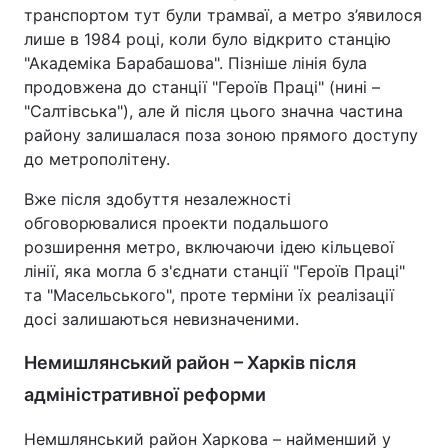
транспортом тут були трамваї, а метро з’явилося
лише в 1984 році, коли було відкрито станцію
"Академіка Барабашова". Пізніше лінія була
продовжена до станції "Героїв Праці" (нині –
"Салтівська"), але й після цього значна частина
району залишалася поза зоною прямого доступу
до метрополітену.
Вже після здобуття незалежності
обговорювалися проекти подальшого
розширення метро, включаючи ідею кільцевої
лінії, яка могла б з'єднати станції "Героїв Праці"
та "Масельського", проте терміни їх реалізації
досі залишаються невизначеними.
Немишлянський район – Харків після
адміністративної реформи
Немшлянський район Харкова – найменший у