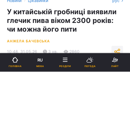
›
Новини
Цікавинки
рус
У китайській гробниці виявили
глечик пива віком 2300 років:
чи можна його пити
АНЖЕЛА БАЧЕВСЬКА
10:48, 31.05.26
3 хв.
2860
RU
МОВА
ГОЛОВНА
РОЗДІЛИ
ПОГОДА
ЛАЙТ
Підпишіться на нас в Google