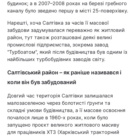
будинок; а в 2007–2008 роках на березі гребного
каналу було зведено першу в місті 25-поверхівку.
Нарешті, хоча Салтівка за часів її масової
забудови задумувалася переважно як житловий
район, тут також розташовані деякі великі
промислові підприємства, зокрема завод
"Турбоатом", який після будівництва був одним із
найбільших турбобудівних заводів світу.
Салтівський район – як раніше називався і
коли він був забудований
Довгий час територія Салтівки залишалася
малозаселеною через болотисті ґрунти та
складні умови будівництва, а її масове освоєння
почалося лише в 1960-х роках, коли було
запущено проєкт великого житлового масиву
для працівників ХТЗ (Харківський тракторний