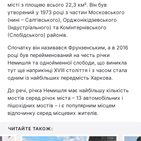
місті з площею всього 22,3 км². Він був
утворений у 1973 році з частин Московського
(нині – Салтівського), Орджонікідзевського
(Індустріального) та Комінтернівського
(Слобідського) районів.
Спочатку він називався Фрунзенським, а в 2016
році був перейменований на честь річки
Немишля та однойменної слободи, що виникла
тут ще наприкінці XVIII століття і з часом стала
одним із найбільших передмість Харкова.
До речі, річка Немишля має найбільшу кількість
мостів серед річок міста – 13 автомобільних і
пішохідних мостів – і є популярним місцем
відпочинку серед місцевих жителів.
ЧИТАЙТЕ ТАКОЖ: