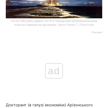
Після 1962 року ядерні тести в Невадском випробувальному
полігоні перенесли під землю / Фото Pierre J. / Flickr.com
Реклама
ad
Докторант (в галузі економіки) Арізонського