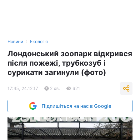
›
Новини
Екологія
Лондонський зоопарк відкрився
після пожежі, трубкозуб і
сурикати загинули (фото)
17:45, 24.12.17
2 хв.
621
Підпишіться на нас в Google