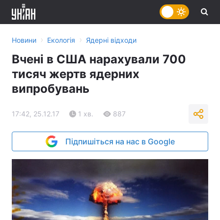
›
›
Новини
Екологія
Ядерні відходи
Вчені в США нарахували 700
тисяч жертв ядерних
випробувань
17:42, 25.12.17
1 хв.
887
Підпишіться на нас в Google