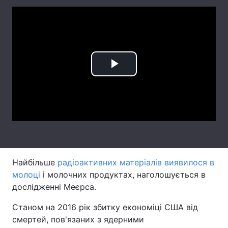
Лонгріди
Відео з Youtube
Статті
Інтерв'ю
Думки
Play
Архів
Вакансії
Video
Контакти
Послуги
Найбільше
радіоактивних матеріалів виявилося в
молоці
і молочних продуктах, наголошується в
дослідженні Меєрса.
Станом на 2016 рік збитку економіці США від
смертей, пов'язаних з ядерними