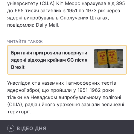
університету (США) Кіт Меєрс нарахував від 395
до 695 тисяч загиблих з 1951 по 1973 рік через
ядерні випробувань в Сполучених Штатах,
повідомляє Daily Mail.
Головна
Війна
Україна
Політика
ЧИТАЙТЕ ТАКОЖ
Економіка
Світ
Британія пригрозила повернути
ядерні відходи країнам ЄС після
Спорт
Наука
Brexit
Техно і зв'язок
Лайт
Унаслідок ста наземних і атмосферних тестів
ядерної зброї, що пройшли у 1951-1962 роки
Зброя
Інциденти
тільки на Невадском випробувальному полігоні
(США), радіаційного ураження зазнали величезні
Здоров'я
Туризм
території.
Цікавинки
Погода
ВІДЕО ДНЯ
Екологія
Регіони