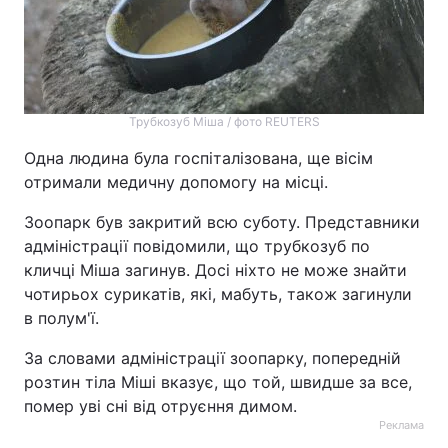
Трубкозуб Міша / фото REUTERS
Одна людина була госпіталізована, ще вісім
отримали медичну допомогу на місці.
Зоопарк був закритий всю суботу. Представники
адміністрації повідомили, що трубкозуб по
кличці Міша загинув. Досі ніхто не може знайти
чотирьох сурикатів, які, мабуть, також загинули
в полум'ї.
За словами адміністрації зоопарку, попередній
розтин тіла Міші вказує, що той, швидше за все,
помер уві сні від отруєння димом.
Реклама