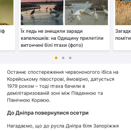
іф
Їх ледь не знищили заради
Загадк
капелюшків: на Одещину прилетіли
поміт
витончені білі птахи (фото)
Останнє спостереження червононогого ібіса на
Корейському півострові, ймовірно, датується
1979 роком – тоді птаха бачили в
демілітаризованій зоні між Південною та
Північною Кореєю.
До Дніпра повернулися осетри
Нагадаємо, що до русла Дніпра біля Запоріжжя