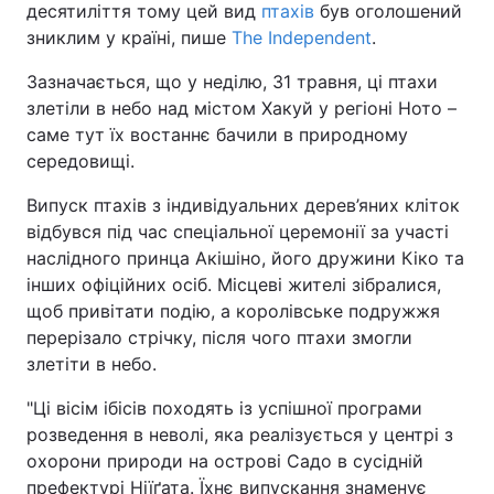
десятиліття тому цей вид
птахів
був оголошений
зниклим у країні, пише
The Independent
.
Зазначається, що у неділю, 31 травня, ці птахи
злетіли в небо над містом Хакуй у регіоні Ното –
саме тут їх востаннє бачили в природному
середовищі.
Випуск птахів з індивідуальних дерев’яних кліток
відбувся під час спеціальної церемонії за участі
наслідного принца Акішіно, його дружини Кіко та
інших офіційних осіб. Місцеві жителі зібралися,
щоб привітати подію, а королівське подружжя
перерізало стрічку, після чого птахи змогли
злетіти в небо.
"Ці вісім ібісів походять із успішної програми
розведення в неволі, яка реалізується у центрі з
охорони природи на острові Садо в сусідній
префектурі Ніїґата. Їхнє випускання знаменує