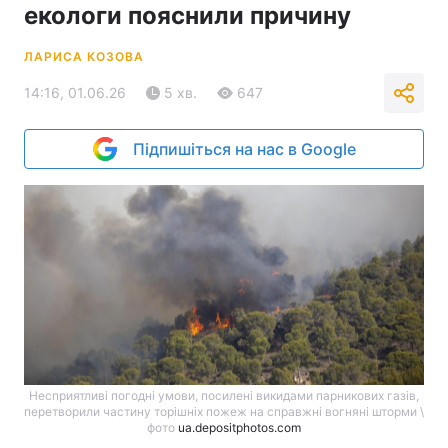
екологи пояснили причину
ЛАРИСА КОЗОВА
14:16, 01.06.26
5 хв.
647
Підпишіться на нас в Google
Несприятливі погодні умови, посилені викидами парникових газів,
перетворили частину торішніх пожеж на справжні вогняні шторми \
фото
ua.depositphotos.com