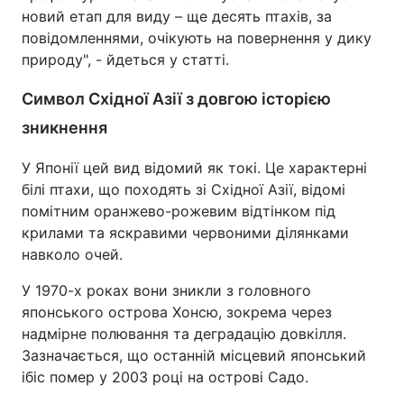
новий етап для виду – ще десять птахів, за
повідомленнями, очікують на повернення у дику
природу", - йдеться у статті.
Символ Східної Азії з довгою історією
зникнення
У Японії цей вид відомий як токі. Це характерні
білі птахи, що походять зі Східної Азії, відомі
помітним оранжево-рожевим відтінком під
крилами та яскравими червоними ділянками
навколо очей.
У 1970-х роках вони зникли з головного
японського острова Хонсю, зокрема через
надмірне полювання та деградацію довкілля.
Зазначається, що останній місцевий японський
ібіс помер у 2003 році на острові Садо.