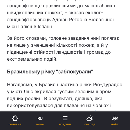
ландшафтів ще вразливішими до масштабних і
швидкоплинних пожеж", – сказав еколог-
ландшафтознавець Адріан Регос із Біологічної
місії Галісії в Іспанії
За його словами, головне завдання нині полягає
не лише у зменшенні кількості пожеж, а й у
підвищенні стійкості ландшафтів і громад до
екстремальних подій.
Бразильську річку "заблокували"
Нагадаємо, у Бразилії частина річки Ріо-Дурадос
у місті Лінс вкрилася густим зеленим шаром
водних рослин. В результаті, ділянка, яка
використовувалася для плавання на човнах і
туризму,
тепер перетворилася на повільну
RU
перешкоду.
Рослинність буквально заблокувала
МОВА
ГОЛОВНА
РОЗДІЛИ
ПОГОДА
ЛАЙТ
рух човнів, пошкодила дерев'яні причали та