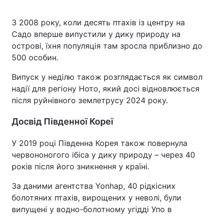
З 2008 року, коли десять птахів із центру на
Садо вперше випустили у дику природу на
острові, їхня популяція там зросла приблизно до
500 особин.
Випуск у неділю також розглядається як символ
надії для регіону Ното, який досі відновлюється
після руйнівного землетрусу 2024 року.
Досвід Південної Кореї
У 2019 році Південна Корея також повернула
червононогого ібіса у дику природу – через 40
років після його зникнення у країні.
За даними агентства Yonhap, 40 рідкісних
болотяних птахів, вирощених у неволі, були
випущені у водно-болотному угідді Упо в