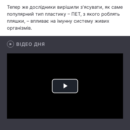
Тепер же дослідники вирішили з'ясувати, як саме
Лонгріди
популярний тип пластику – ПЕТ, з якого роблять
пляшки, – впливає на імунну систему живих
Відео з Youtube
Статті
організмів.
Інтерв'ю
Думки
ВІДЕО ДНЯ
Архів
Вакансії
Контакти
Послуги
Play
Video