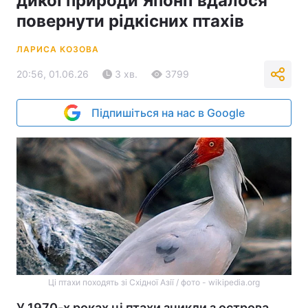
дикої природи Японії вдалося
повернути рідкісних птахів
ЛАРИСА КОЗОВА
20:56, 01.06.26
3 хв.
3799
Підпишіться на нас в Google
Ці птахи походять зі Східної Азії / фото - wikipedia.org
У 1970-х роках ці птахи зникли з острова