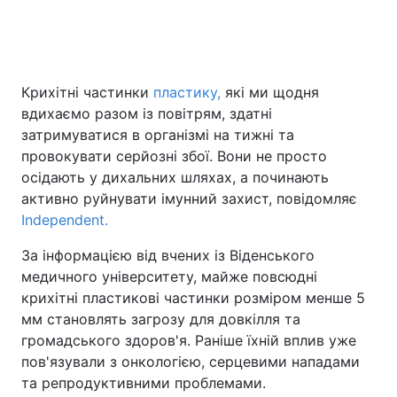
Головна
Війна
Крихітні частинки
пластику,
які ми щодня
вдихаємо разом із повітрям, здатні
Україна
Політика
затримуватися в організмі на тижні та
Економіка
Світ
провокувати серйозні збої. Вони не просто
осідають у дихальних шляхах, а починають
Спорт
Наука
активно руйнувати імунний захист, повідомляє
Independent.
Техно і зв'язок
Лайт
За інформацією від вчених із Віденського
Зброя
Інциденти
медичного університету, майже повсюдні
крихітні пластикові частинки розміром менше 5
Здоров'я
Туризм
мм становлять загрозу для довкілля та
громадського здоров'я. Раніше їхній вплив уже
Цікавинки
Погода
пов'язували з онкологією, серцевими нападами
та репродуктивними проблемами.
Екологія
Регіони