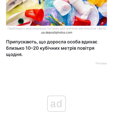
Проблема є максимально гострою для жителів мегаполісів \ фото
ua.depositphotos.com
Припускають, що доросла особа вдихає
близько 10–20 кубічних метрів повітря
щодня.
Реклама
ad