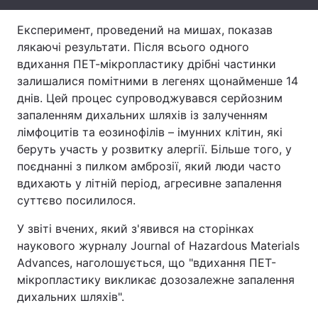
Тема оформлення
Експеримент, проведений на мишах, показав
лякаючі результати. Після всього одного
вдихання ПЕТ-мікропластику дрібні частинки
залишалися помітними в легенях щонайменше 14
днів. Цей процес супроводжувався серйозним
запаленням дихальних шляхів із залученням
лімфоцитів та еозинофілів – імунних клітин, які
беруть участь у розвитку алергії. Більше того, у
поєднанні з пилком амброзії, який люди часто
вдихають у літній період, агресивне запалення
суттєво посилилося.
У звіті вчених, який з'явився на сторінках
наукового журналу Journal of Hazardous Materials
Advances, наголошується, що "вдихання ПЕТ-
мікропластику викликає дозозалежне запалення
дихальних шляхів".