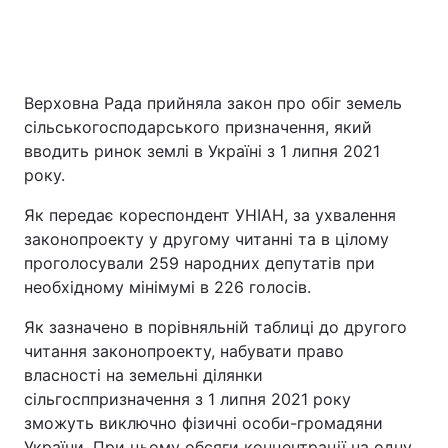
Головна
Війна
Верховна Рада прийняла закон про обіг земель
сільськогосподарського призначення, який
Україна
Політика
вводить ринок землі в Україні з 1 липня 2021
року.
Економіка
Світ
Як передає кореспондент УНІАН, за ухвалення
Спорт
Наука
законопроекту у другому читанні та в цілому
проголосували 259 народних депутатів при
Техно і зв'язок
Лайт
необхідному мінімумі в 226 голосів.
Зброя
Інциденти
Як зазначено в порівняльній таблиці до другого
читання законопроекту, набувати право
Здоров'я
Туризм
власності на земельні ділянки
Цікавинки
Погода
сільгосппризначення з 1 липня 2021 року
зможуть виключно фізичні особи-громадяни
Екологія
Регіони
України. При цьому обсяги концентрації на одну