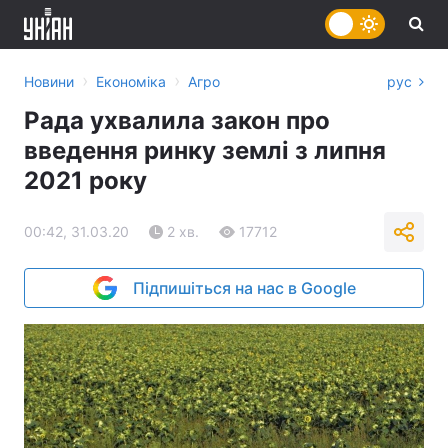
›
›
Новини
Економіка
Агро
рус
Рада ухвалила закон про
введення ринку землі з липня
2021 року
00:42, 31.03.20
2 хв.
17712
Підпишіться на нас в Google