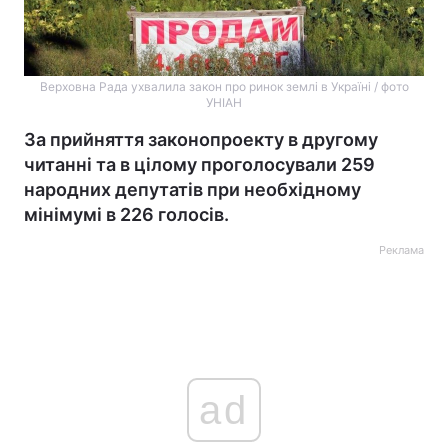
Верховна Рада ухвалила закон про ринок землі в Україні / фото
УНІАН
За прийняття законопроекту в другому
читанні та в цілому проголосували 259
народних депутатів при необхідному
мінімумі в 226 голосів.
Реклама
ad