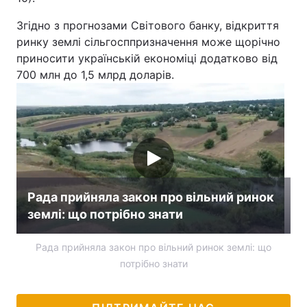
Згідно з прогнозами Світового банку, відкриття
ринку землі сільгосппризначення може щорічно
приносити українській економіці додатково від
700 млн до 1,5 млрд доларів.
Рада прийняла закон про вільний ринок
землі: що потрібно знати
Рада прийняла закон про вільний ринок землі: що
потрібно знати