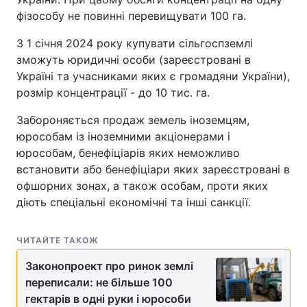
фізособу не повинні перевищувати 100 га.
Лонгріди
З 1 січня 2024 року купувати сільгоспземлі
зможуть юридичні особи (зареєстровані в
Відео з Youtube
Статті
Україні та учасниками яких є громадяни України),
розмір концентрації - до 10 тис. га.
Інтерв'ю
Думки
Забороняється продаж земель іноземцям,
Архів
Вакансії
юрособам із іноземними акціонерами і
юрособам, бенефіціарів яких неможливо
Контакти
встановити або бенефіціари яких зареєстровані в
офшорних зонах, а також особам, проти яких
Послуги
діють спеціальні економічні та інші санкції.
ЧИТАЙТЕ ТАКОЖ
Законопроект про ринок землі
переписали: не більше 100
гектарів в одні руки і юрособи