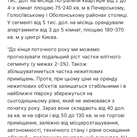
тис. дол. на місяць потрапили квартири від 2 до
4-х кімнат площею 75-240 кв. м в Печерському,
Голосіївському і Оболонському районах столиці.
У сегменті від 5 тис. дол. на місяць орендували
апартаменти від 3 до 5 кімнат, площею 180-370
кв. м у центрі Києва.
"До кінця поточного року ми можемо
прогнозувати подальший ріст частки елітного
сегменту (у межах 2-3%). Також
збільшуватиметься частка нежитлових
приміщень. Проте, при цьому ціни на оренду
нежитлових об'єктів залишаться стабільними і в
найближчі півроку збережуться на
сьогоднішньому рівні, який не змінювався з
початку року. Зараз вони складають від 40 дол.
за кв. м на офіси і від 50 до 130 кв. м на торгові
приміщення, залежно від місцерозташування,
автономності, технічного стану і рівня оснащення