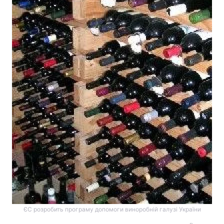
ЄС розробить програму допомоги виноробній галузі України