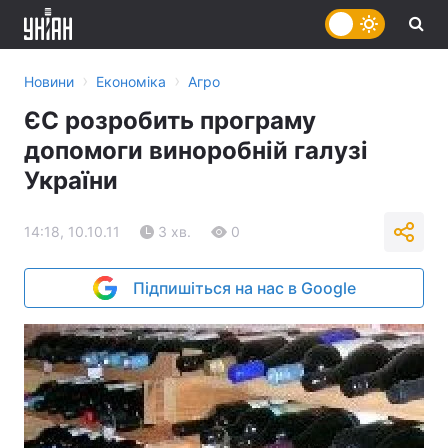
›
›
Новини
Економіка
Агро
ЄС розробить програму
допомоги виноробній галузі
України
14:18, 10.10.11
3 хв.
0
Підпишіться на нас в Google