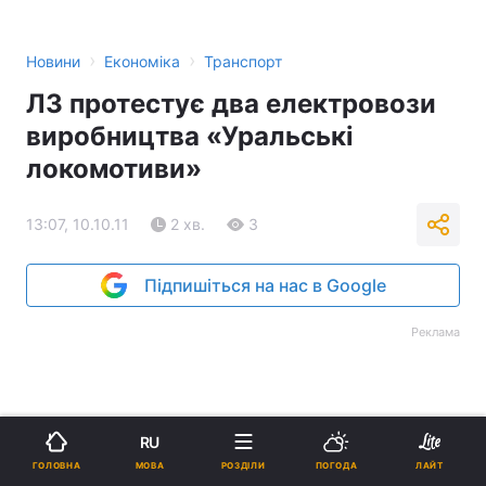
›
›
Новини
Економіка
Транспорт
ЛЗ протестує два електровози
виробництва «Уральські
локомотиви»
13:07, 10.10.11
2 хв.
3
Підпишіться на нас в Google
Реклама
RU
МОВА
ГОЛОВНА
РОЗДІЛИ
ПОГОДА
ЛАЙТ