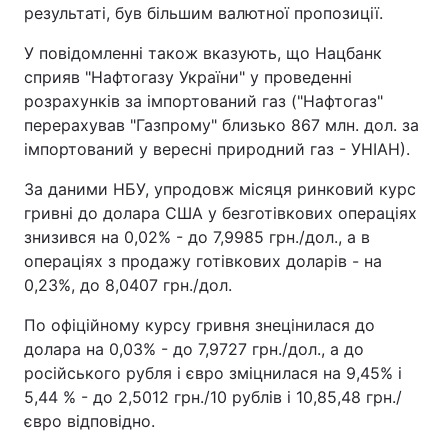
результаті, був більшим валютної пропозиції.
У повідомленні також вказують, що Нацбанк
сприяв "Нафтогазу України" у проведенні
розрахунків за імпортований газ ("Нафтогаз"
перерахував "Газпрому" близько 867 млн. дол. за
імпортований у вересні природний газ - УНІАН).
За даними НБУ, упродовж місяця ринковий курс
гривні до долара США у безготівкових операціях
знизився на 0,02% - до 7,9985 грн./дол., а в
операціях з продажу готівкових доларів - на
0,23%, до 8,0407 грн./дол.
По офіційному курсу гривня знецінилася до
долара на 0,03% - до 7,9727 грн./дол., а до
російського рубля і євро зміцнилася на 9,45% і
5,44 % - до 2,5012 грн./10 рублів і 10,85,48 грн./
євро відповідно.