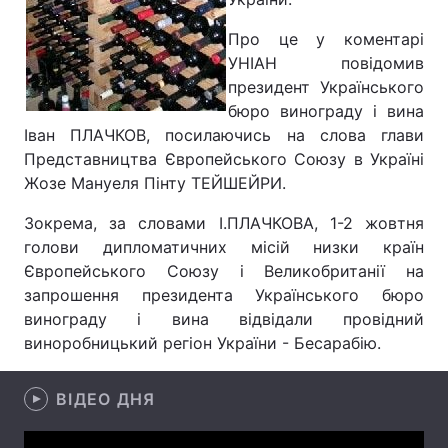
Лонгріди
Про це у коментарі
УНІАН повідомив
президент Українського
Відео з Youtube
Статті
бюро винограду і вина
Іван ПЛАЧКОВ, посилаючись на слова глави
Інтерв'ю
Думки
Представництва Європейського Союзу в Україні
Жозе Мануеля Пінту ТЕЙШЕЙРИ.
Архів
Вакансії
Зокрема, за словами І.ПЛАЧКОВА, 1-2 жовтня
Контакти
голови дипломатичних місій низки країн
Європейського Союзу і Великобританії на
Послуги
запрошення президента Українського бюро
винограду і вина відвідали провідний
виноробницький регіон України - Бесарабію.
ВІДЕО ДНЯ