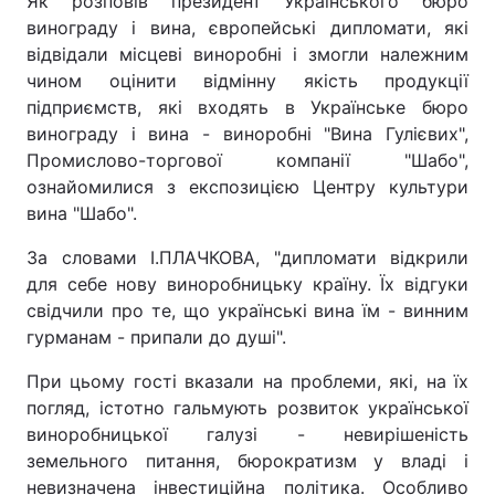
Як розповів президент Українського бюро
винограду і вина, європейські дипломати, які
відвідали місцеві виноробні і змогли належним
чином оцінити відмінну якість продукції
підприємств, які входять в Українське бюро
винограду і вина - виноробні "Вина Гулієвих",
Промислово-торгової компанії "Шабо",
ознайомилися з експозицією Центру культури
вина "Шабо".
За словами І.ПЛАЧКОВА, "дипломати відкрили
для себе нову виноробницьку країну. Їх відгуки
свідчили про те, що українські вина їм - винним
гурманам - припали до душі".
При цьому гості вказали на проблеми, які, на їх
погляд, істотно гальмують розвиток української
виноробницької галузі - невирішеність
земельного питання, бюрократизм у владі і
невизначена інвестиційна політика. Особливо