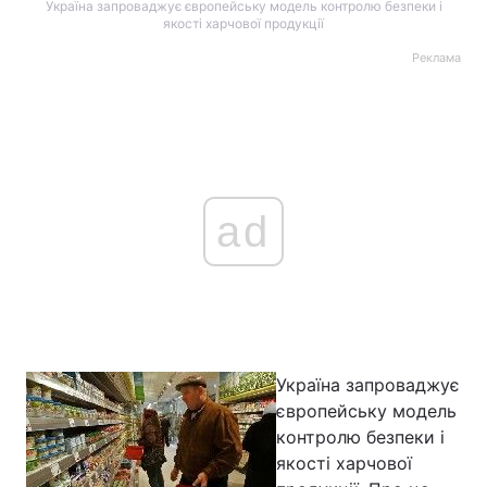
Україна запроваджує європейську модель контролю безпеки і
якості харчової продукції
Реклама
ad
Україна запроваджує
європейську модель
контролю безпеки і
якості харчової