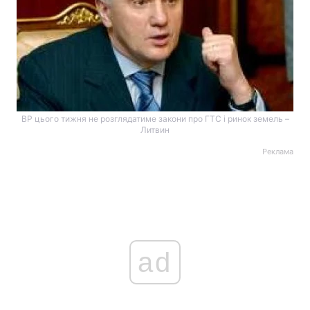
ВР цього тижня не розглядатиме закони про ГТС і ринок земель –
Литвин
Реклама
ad