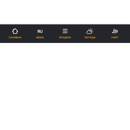
RU
МОВА
ГОЛОВНА
РОЗДІЛИ
ПОГОДА
ЛАЙТ
›
›
Новини
Економіка
Енергетика
Боржникам скорочуватимуть
подачу газу до технологічного
мінімуму - закон
11:01, 10.01.12
1 хв.
8
Підпишіться на нас в Google
Боржникам скорочуватимуть подачу газу до технологічного