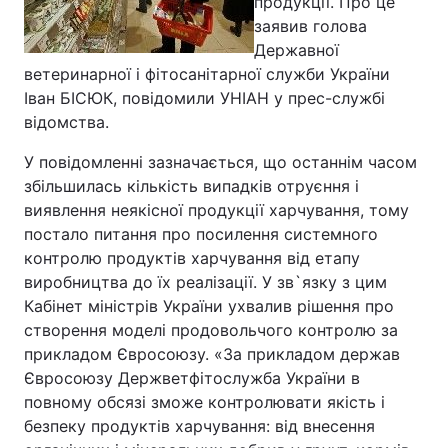
продукції. Про це
заявив голова
Державної
ветеринарної і фітосанітарної служби України
Іван БІСЮК, повідомили УНІАН у прес-службі
відомства.
У повідомленні зазначається, що останнім часом
збільшилась кількість випадків отруєння і
виявлення неякісної продукції харчування, тому
постало питання про посилення системного
контролю продуктів харчування від етапу
виробництва до їх реалізації. У зв`язку з цим
Кабінет міністрів України ухвалив рішення про
створення моделі продовольчого контролю за
прикладом Євросоюзу. «За прикладом держав
Євросоюзу Держветфітослужба України в
повному обсязі зможе контролювати якість і
безпеку продуктів харчування: від внесення