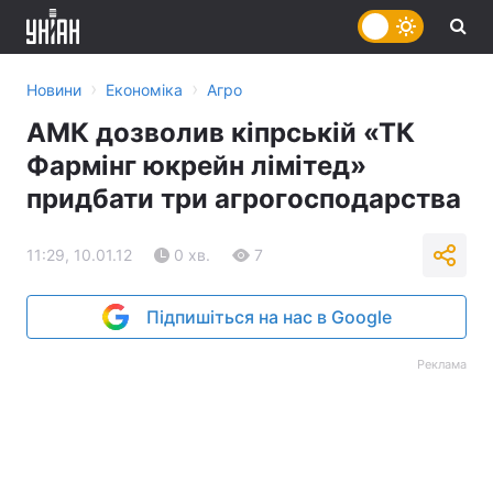
›
›
Новини
Економіка
Агро
АМК дозволив кіпрській «ТК
Фармінг юкрейн лімітед»
придбати три агрогосподарства
11:29, 10.01.12
0 хв.
7
Підпишіться на нас в Google
Реклама