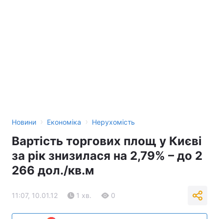
›
›
Новини
Економіка
Нерухомість
Вартість торгових площ у Києві
за рік знизилася на 2,79% – до 2
266 дол./кв.м
11:07, 10.01.12
1 хв.
0