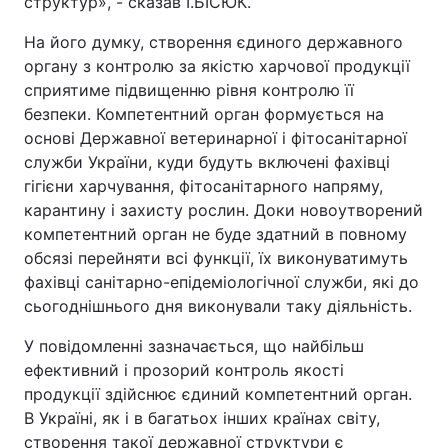
структур», - сказав І.БІСЮК.
На його думку, створення єдиного державного
органу з контролю за якістю харчової продукції
сприятиме підвищенню рівня контролю її
безпеки. Компетентний орган формується на
основі Державної ветеринарної і фітосанітарної
служби України, куди будуть включені фахівці
гігієни харчування, фітосанітарного напряму,
карантину і захисту рослин. Доки новоутворений
компетентний орган не буде здатний в повному
обсязі перейняти всі функції, їх виконуватимуть
фахівці санітарно-епідеміологічної служби, які до
сьогоднішнього дня виконували таку діяльність.
У повідомленні зазначається, що найбільш
ефективний і прозорий контроль якості
продукції здійснює єдиний компетентний орган.
В Україні, як і в багатьох інших країнах світу,
створення такої державної структури є