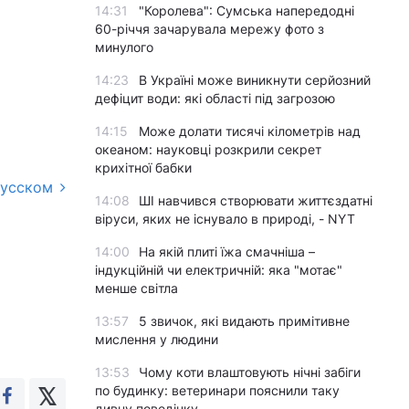
14:31
"Королева": Сумська напередодні
60-річчя зачарувала мережу фото з
минулого
14:23
В Україні може виникнути серйозний
дефіцит води: які області під загрозою
14:15
Може долати тисячі кілометрів над
океаном: науковці розкрили секрет
крихітної бабки
русском
14:08
ШІ навчився створювати життєздатні
віруси, яких не існувало в природі, - NYT
14:00
На якій плиті їжа смачніша –
індукційній чи електричній: яка "мотає"
менше світла
13:57
5 звичок, які видають примітивне
мислення у людини
13:53
Чому коти влаштовують нічні забіги
по будинку: ветеринари пояснили таку
дивну поведінку