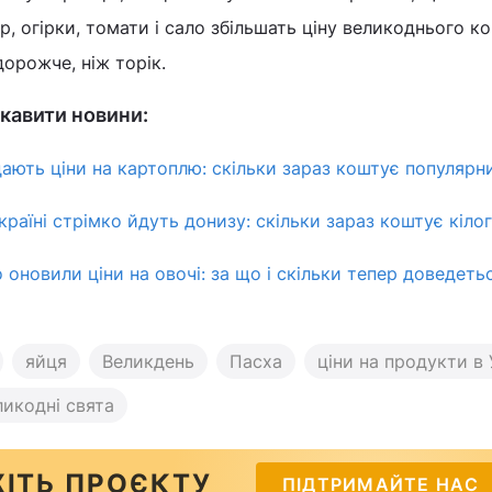
ор, огірки, томати і сало збільшать ціну великоднього к
дорожче, ніж торік.
кавити новини:
адають ціни на картоплю: скільки зараз коштує популярн
країні стрімко йдуть донизу: скільки зараз коштує кіло
о оновили ціни на овочі: за що і скільки тепер доведеть
яйця
Великдень
Пасха
ціни на продукти в 
ликодні свята
ІТЬ ПРОЄКТУ
ПІДТРИМАЙТЕ НАС