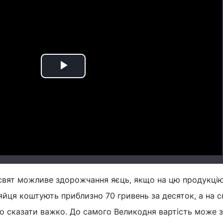
Play
Video
 свят можливе здорожчання яєць, якщо на цю продукці
яйця коштують приблизно 70 гривень за десяток, а на с
о сказати важко. До самого Великодня вартість може 