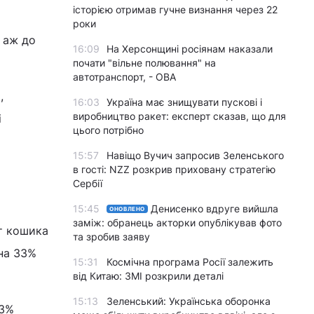
історією отримав гучне визнання через 22
роки
 аж до
16:09
На Херсонщині росіянам наказали
почати "вільне полювання" на
автотранспорт, - ОВА
,
16:03
Україна має знищувати пускові і
виробництво ракет: експерт сказав, що для
і
цього потрібно
15:57
Навіщо Вучич запросив Зеленського
в гості: NZZ розкрив приховану стратегію
Сербії
15:45
Денисенко вдруге вийшла
ОНОВЛЕНО
заміж: обранець акторки опублікував фото
т кошика
та зробив заяву
 на 33%
15:31
Космічна програма Росії залежить
від Китаю: ЗМІ розкрили деталі
15:13
Зеленський: Українська оборонка
23%