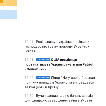
s
14:41
Росія знищує українське сільське
господарство і саму природу України, -
Forbes
14:41
США щомісяця
ОНОВЛЕНО
постачатимуть Україні ракети для Patriot,
- Зеленський
14:40
Лідер "Ногу свело!" назвав
ОНОВЛЕНО
причину приїзду в Україну та виправдався
за концерти в Криму
14:32
Вучич заявив, що не бачить шляхів
для швидкого завершення війни в Україні