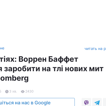
зне
читать на 
атіях: Воррен Баффет
 заробити на тлі нових мит
oomberg
5
3 хв.
2430
іться на нас в Google