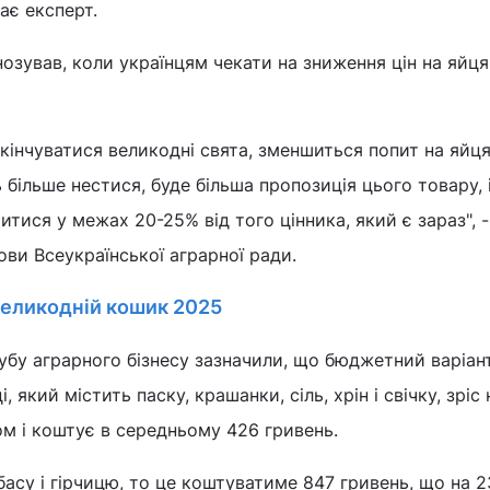
ає експерт.
зував, коли українцям чекати на зниження цін на яйця
акінчуватися великодні свята, зменшиться попит на яйця
 більше нестися, буде більша пропозиція цього товару, 
тися у межах 20-25% від того цінника, який є зараз", -
ови Всеукраїнської аграрної ради.
великодній кошик 2025
убу аграрного бізнесу зазначили, що бюджетний варіан
 який містить паску, крашанки, сіль, хрін і свічку, зріс
м і коштує в середньому 426 гривень.
асу і гірчицю, то це коштуватиме 847 гривень, що на 