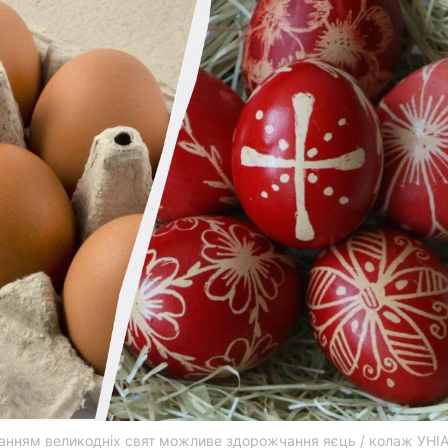
танням великодніх свят можливе здорожчання яєць / колаж УНІА