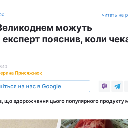
ро
читать на 
 Великоднем можуть
 експерт пояснив, коли чек
840
терина Присяжнюк
іться на нас в Google
в, що здорожчання цього популярного продукту