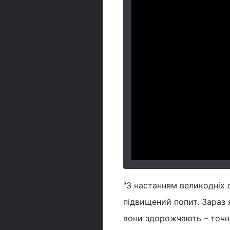
"З настанням великодніх
підвищений попит. Зараз 
вони здорожчають – точн