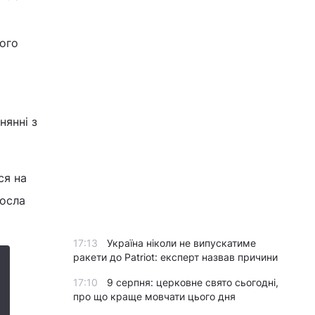
ього
нянні з
ся на
росла
17:13
Україна ніколи не випускатиме
ракети до Patriot: експерт назвав причини
17:10
9 серпня: церковне свято сьогодні,
про що краще мовчати цього дня