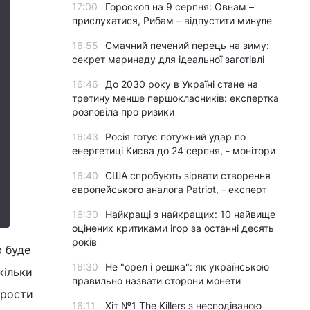
17:00
Гороскоп на 9 серпня: Овнам –
прислухатися, Рибам – відпустити минуле
16:55
Смачний печений перець на зиму:
секрет маринаду для ідеальної заготівлі
16:46
До 2030 року в Україні стане на
третину менше першокласників: експертка
розповіла про ризики
16:43
Росія готує потужний удар по
енергетиці Києва до 24 серпня, - монітори
16:40
США спробують зірвати створення
європейського аналога Patriot, - експерт
16:30
Найкращі з найкращих: 10 найвище
оцінених критиками ігор за останні десять
років
ю буде
16:30
Не "орел і решка": як українською
кільки
правильно назвати сторони монети
зрости
16:11
Хіт №1 The Killers з несподіваною