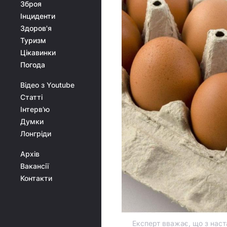
Зброя
Інциденти
Здоров'я
Туризм
Цікавинки
Погода
Відео з Youtube
Статті
Інтерв'ю
Думки
Лонгріди
Архів
Вакансії
Контакти
Експерт вважає, що з нас