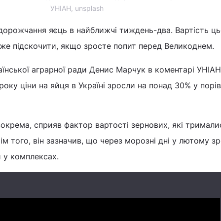
УНІАН, unsplash
дорожчання яєць в найближчі тиждень-два. Вартість ц
же підскочити, якщо зросте попит перед Великоднем.
їнської аграрної ради Денис Марчук в коментарі УНІАН
оку ціни на яйця в Україні зросли на понад 30% у порів
зокрема, сприяв фактор вартості зернових, які тримали
ім того, він зазначив, що через морозні дні у лютому з
 у комплексах.