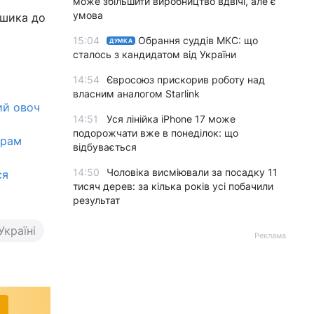
може збільшити виробництво вдвічі, але є
умова
ошика до
15:04
Обрання суддів МКС: що
ДУМКА
сталось з кандидатом від України
14:54
Євросоюз прискорив роботу над
власним аналогом Starlink
ий овоч
14:51
Уся лінійка iPhone 17 може
подорожчати вже в понеділок: що
грам
відбувається
14:50
Чоловіка висміювали за посадку 11
ся
тисяч дерев: за кілька років усі побачили
результат
Україні
Реклама