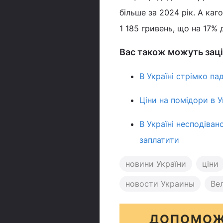
більше за 2024 рік. А каг
1 185 гривень, що на 17% 
Вас також можуть заці
В Україні стрімко п
Ціни на помідори в У
В Україні несподіван
заплатити
новини України
ціни
новости Украины
Ве
ДОПОМОЖ