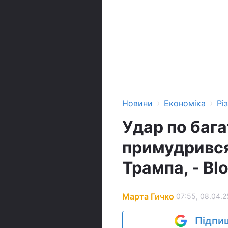
›
›
Новини
Економіка
Рі
Удар по баг
примудрився
Трампа, - Bl
Марта Гичко
07:55, 08.04.2
Підпиш