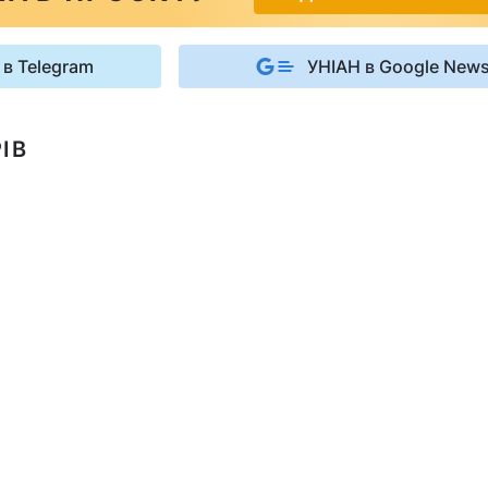
 в Telegram
УНІАН в Google New
ІВ