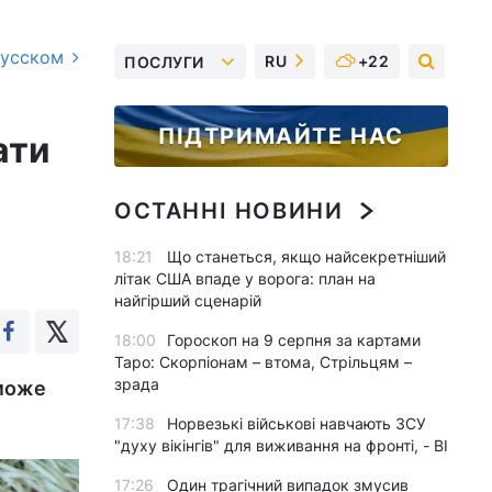
русском
RU
+22
ПОСЛУГИ
ПІДТРИМАЙТЕ НАС
ати
ОСТАННІ НОВИНИ
18:21
Що станеться, якщо найсекретніший
літак США впаде у ворога: план на
найгірший сценарій
18:00
Гороскоп на 9 серпня за картами
Таро: Скорпіонам – втома, Стрільцям –
зрада
 може
17:38
Норвезькі військові навчають ЗСУ
"духу вікінгів" для виживання на фронті, - BI
17:26
Один трагічний випадок змусив