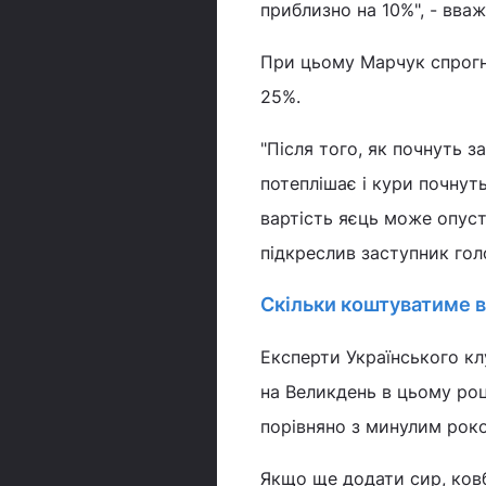
приблизно на 10%", - вваж
При цьому Марчук спрогно
25%.
"Після того, як почнуть з
потеплішає і кури почнуть
вартість яєць може опусти
підкреслив заступник гол
Скільки коштуватиме 
Експерти Українського кл
на Великдень в цьому році,
порівняно з минулим роко
Якщо ще додати сир, ковб