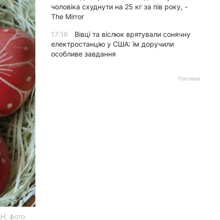
чоловіка схуднути на 25 кг за пів року, -
The Mirror
17:16
Вівці та віслюк врятували сонячну
електростанцію у США: їм доручили
особливе завдання
Реклама
Н, фото