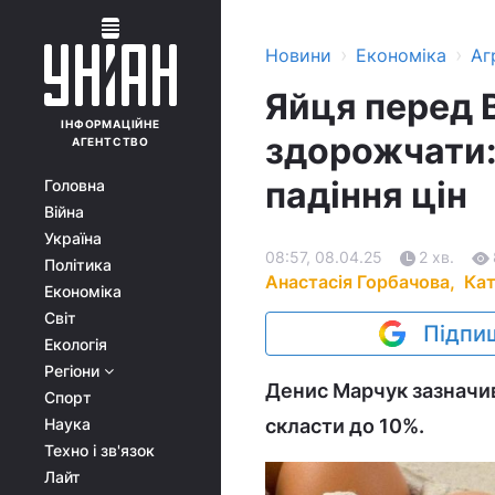
›
›
Новини
Економіка
Аг
Яйця перед
ІНФОРМАЦІЙНЕ
здорожчати:
АГЕНТСТВО
падіння цін
Головна
Війна
Україна
08:57, 08.04.25
2 хв.
Політика
Анастасія Горбачова,
Ка
Економіка
Світ
Підпиш
Екологія
Регіони
Денис Марчук зазначи
Спорт
Наука
скласти до 10%.
Техно і зв'язок
Лайт