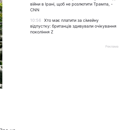
війни в Ірані, щоб не розлютити Трампа, -
CNN
10:56
Хто має платити за сімейну
відпустку: британців здивували очікування
покоління Z
Реклама