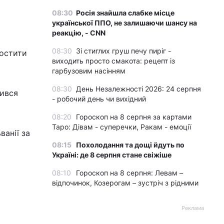
08:30
Росія знайшла слабке місце
української ППО, не залишаючи шансу на
реакцію, - CNN
08:30
Зі стиглих груш печу пиріг -
ростити
виходить просто смакота: рецепт із
гарбузовим насінням
08:30
День Незалежності 2026: 24 серпня
вився
- робочий день чи вихідний
08:20
Гороскоп на 8 серпня за картами
Таро: Дівам - суперечки, Ракам - емоції
ванії за
08:15
Похолодання та дощі йдуть по
Україні: де 8 серпня стане свіжіше
08:10
Гороскоп на 8 серпня: Левам –
відпочинок, Козерогам – зустріч з рідними
Реклама