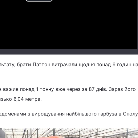
Play
Video
ьтату, брати Паттон витрачали щодня понад 6 годин на
з важив понад 1 тонну вже через за 87 днів. Зараз його
зько 6,04 метра.
рдсменами з вирощування найбільшого гарбуза в Спол