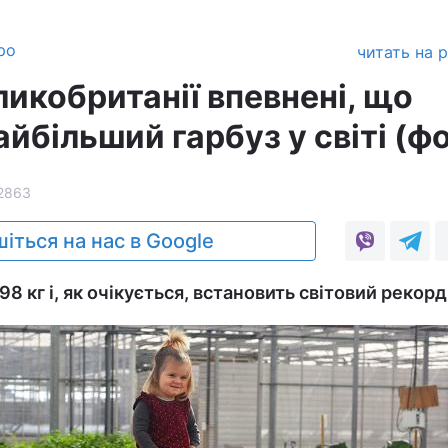
ро
читать на 
икобританії впевнені, що
йбільший гарбуз у світі (ф
2863
іться на нас в Google
8 кг і, як очікується, встановить світовий рекорд