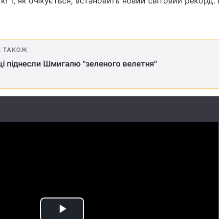
кг і, як очікується, встановить новий світовий рекорд.
Е ТАКОЖ
і піднесли Шмигалю "зеленого велетня"