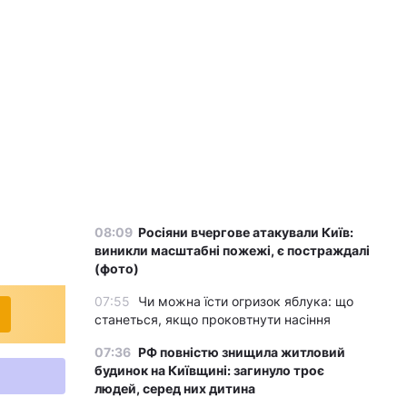
08:09
Росіяни вчергове атакували Київ:
виникли масштабні пожежі, є постраждалі
(фото)
07:55
Чи можна їсти огризок яблука: що
станеться, якщо проковтнути насіння
07:36
РФ повністю знищила житловий
будинок на Київщині: загинуло троє
людей, серед них дитина