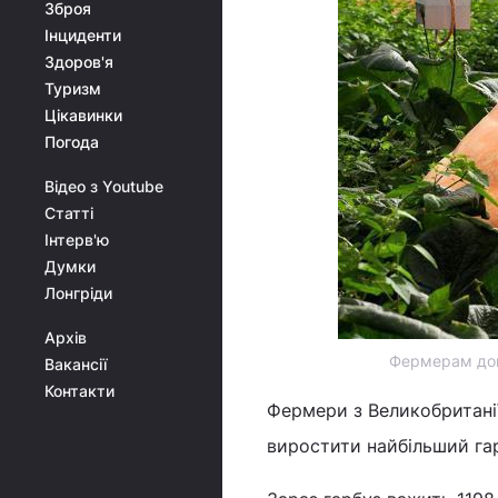
Зброя
Інциденти
Здоров'я
Туризм
Цікавинки
Погода
Відео з Youtube
Статті
Інтерв'ю
Думки
Лонгріди
Архів
Фермерам дов
Вакансії
Контакти
Фермери з Великобританії
виростити найбільший гар