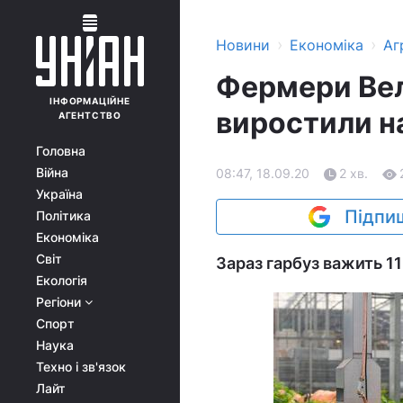
›
›
Новини
Економіка
Аг
Фермери Вел
ІНФОРМАЦІЙНЕ
виростили на
АГЕНТСТВО
Головна
Війна
08:47, 18.09.20
2 хв.
Україна
Підпиш
Політика
Економіка
Світ
Зараз гарбуз важить 119
Екологія
Регіони
Спорт
Наука
Техно і зв'язок
Лайт