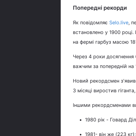
Попередні рекорди
Як повідомляє
Selo.live
, 
встановлено у 1900 році.
на фермі гарбуз масою 181
Через 4 роки досягнення
важчим за попередній на 1
Новий рекордсмен з'явивс
3 місяці виростив гігант
Іншими рекордсменами в
1980 рік - Говард Діл
1981- він же (223 кг);