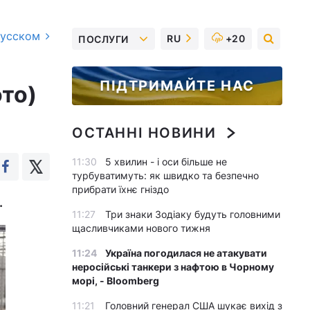
русском
RU
+20
ПОСЛУГИ
ПІДТРИМАЙТЕ НАС
ото)
ОСТАННІ НОВИНИ
11:30
5 хвилин - і оси більше не
турбуватимуть: як швидко та безпечно
прибрати їхнє гніздо
.
11:27
Три знаки Зодіаку будуть головними
щасливчиками нового тижня
11:24
Україна погодилася не атакувати
неросійські танкери з нафтою в Чорному
морі, - Bloomberg
11:21
Головний генерал США шукає вихід з