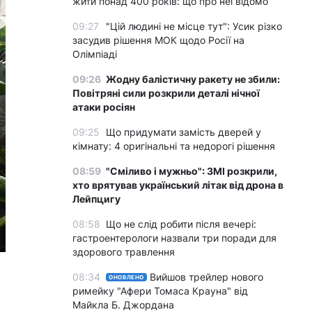
жити понад 400 років: що про неї відомо
09:27
"Цій людині не місце тут": Усик різко
засудив рішення МОК щодо Росії на
Олімпіаді
09:26
Жодну балістичну ракету не збили:
Повітряні сили розкрили деталі нічної
атаки росіян
09:25
Що придумати замість дверей у
кімнату: 4 оригінальні та недорогі рішення
08:59
"Сміливо і мужньо": ЗМІ розкрили,
хто врятував український літак від дрона в
Лейпцигу
08:58
Що не слід робити після вечері:
гастроентерологи назвали три поради для
здорового травлення
08:34
Вийшов трейлер нового
ОНОВЛЕНО
римейку "Афери Томаса Крауна" від
Майкла Б. Джордана