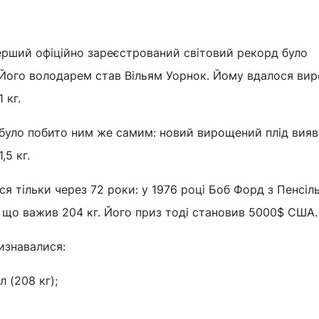
перший офіційно зареєстрований світовий рекорд було
 Його володарем став Вільям Уорнок. Йому вдалося ви
 кг.
 було побито ним же самим: новий вирощений плід вия
,5 кг.
я тільки через 72 роки: у 1976 році Боб Форд з Пенсіль
а, що важив 204 кг. Його приз тоді становив 5000$ США.
изнавалися:
л (208 кг);