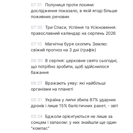
07:31
Полуниця проти лохини:
дослідження показало, в якій ягоді більше
поживних речовин
07:30
Три Спаси, Успіння та Усікновення:
православний календар на серпень 2026
07:10
Магнітна буря охопить Землю:
свіжий прогноз на 3 дні (графік)
06:30
8 серпня: церковне свято сьогодні,
що потрібно зробити, щоб здійснилося
бажання
06:27
Вражають уяву: які найбільші
організми на планеті
05:31
Україна у липні збила 87% ударних
дронів і лише 15% балістичних ракет, - звіт
05:24
Бджоли орієнтуються не лише за
сонцем і запахом: у них знайшли ще один
"компас"