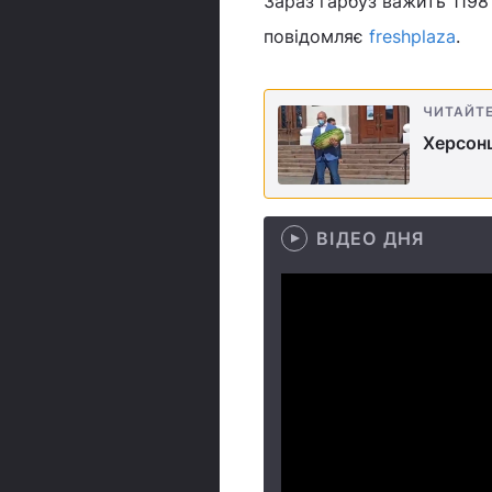
Зараз гарбуз важить 1198 
повідомляє
freshplaza
.
ЧИТАЙТ
Херсонц
ВІДЕО ДНЯ