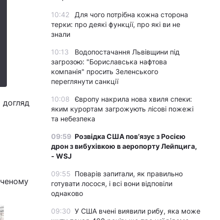
10:42
Для чого потрібна кожна сторона
терки: про деякі функції, про які ви не
знали
10:13
Водопостачання Львівщини під
загрозою: "Бориславська нафтова
компанія" просить Зеленського
переглянути санкції
10:08
Європу накрила нова хвиля спеки:
 догляд
яким курортам загрожують лісові пожежі
та небезпека
09:59
Розвідка США пов’язує з Росією
дрон з вибухівкою в аеропорту Лейпцига,
- WSJ
09:55
Поварів запитали, як правильно
ученому
готувати лосося, і всі вони відповіли
однаково
09:30
У США вчені виявили рибу, яка може