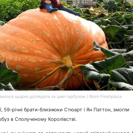
елося щодня доглядати за цим гарбузом / Фото Freshplaza
, 59-річні брати-близнюки Стюарт і Ян Паттон, змогли
буз в Сполученому Королівстві.