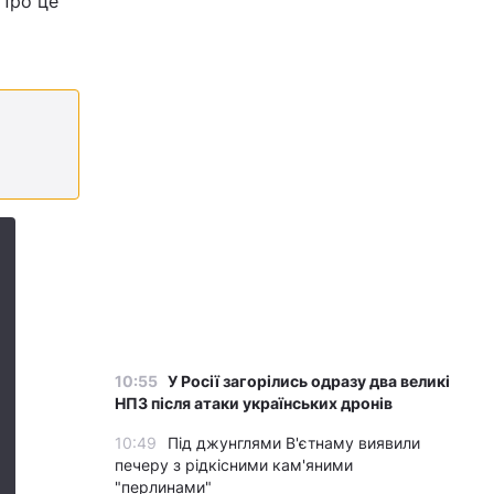
 Про це
10:55
У Росії загорілись одразу два великі
НПЗ після атаки українських дронів
10:49
Під джунглями В'єтнаму виявили
печеру з рідкісними кам'яними
"перлинами"