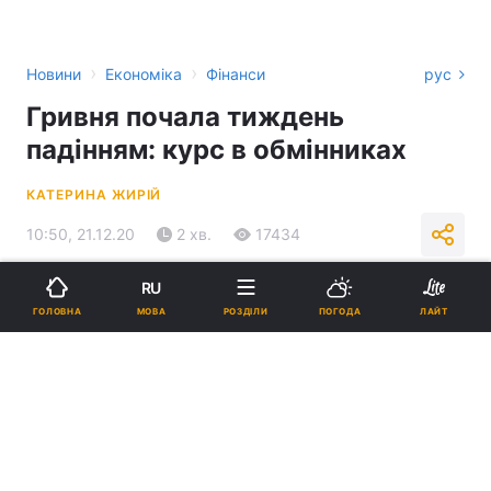
›
›
Новини
Економіка
Фінанси
рус
Гривня почала тиждень
падінням: курс в обмінниках
КАТЕРИНА ЖИРІЙ
10:50, 21.12.20
2 хв.
17434
RU
Підпишіться на нас в Google
МОВА
ГОЛОВНА
РОЗДІЛИ
ПОГОДА
ЛАЙТ