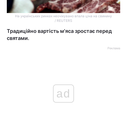
На українських ринках неочікувано впала ціна на свинину
/ REUTERS
Традиційно вартість м'яса зростає перед
святами.
Реклама
ad