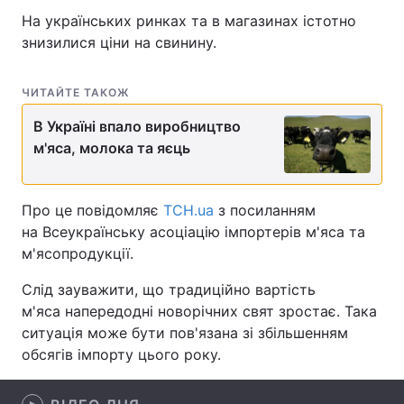
На українських ринках та в магазинах істотно
знизилися ціни на свинину.
Головна
Війна
ЧИТАЙТЕ ТАКОЖ
Україна
Політика
В Україні впало виробництво
м'яса, молока та яєць
Економіка
Світ
Спорт
Наука
Про це повідомляє
ТСН.ua
з посиланням
на Всеукраїнську асоціацію імпортерів м'яса та
Техно і зв'язок
Лайт
м'ясопродукції.
Зброя
Інциденти
Слід зауважити, що традиційно вартість
м'яса напередодні новорічних свят зростає. Така
Здоров'я
Туризм
ситуація може бути пов'язана зі збільшенням
обсягів імпорту цього року.
Цікавинки
Погода
Екологія
Регіони