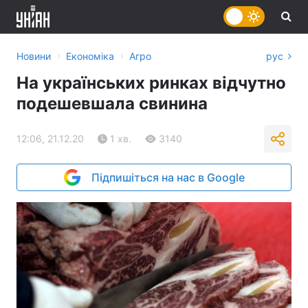
›
›
Новини
Економіка
Агро
рус
На українських ринках відчутно
подешевшала свинина
12:06, 21.12.20
1 хв.
3140
Підпишіться на нас в Google