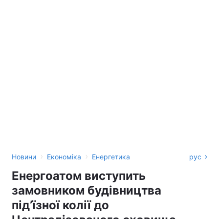
›
›
Новини
Економіка
Енергетика
рус
Енергоатом виступить
замовником будівництва
під’їзної колії до