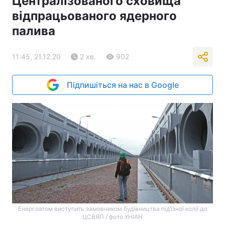
Централізованого сховища
відпрацьованого ядерного
палива
11:45, 21.12.20
2 хв.
902
Підпишіться на нас в Google
Енергоатом виступить замовником будівництва під’їзної колії до
ЦСВЯП / фото УНІАН