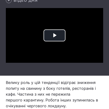
ВІДЕО ДНЯ
Лонгріди
Відео з Youtube
Статті
Інтерв'ю
Думки
Play
Архів
Вакансії
Video
Контакти
Послуги
Велику роль у цій тенденції відіграє зниження
попиту на свинину з боку готелів, ресторанів і
кафе. Частина з них не пережила
першого карантину. Робота інших зупинилась в
очікуванні чергового локдауну.