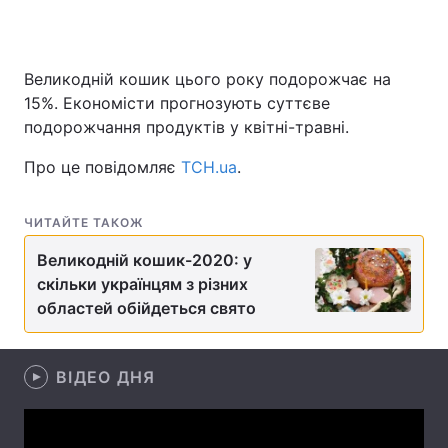
Великодній кошик цього року подорожчає на
Головна
Війна
15%. Економісти прогнозують суттєве
подорожчання продуктів у квітні-травні.
Україна
Політика
Про це повідомляє
ТСН.uа
.
Економіка
Світ
Спорт
Наука
ЧИТАЙТЕ ТАКОЖ
Великодній кошик-2020: у
Техно і зв'язок
Лайт
скільки українцям з різних
Зброя
Інциденти
областей обійдеться свято
Здоров'я
Туризм
ВІДЕО ДНЯ
Цікавинки
Погода
Екологія
Регіони