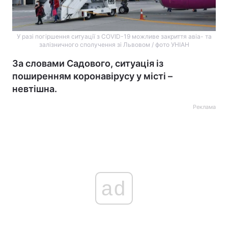
У разі погіршення ситуації з COVID-19 можливе закриття авіа- та
залізничного сполучення зі Львовом / фото УНІАН
За словами Садового, ситуація із
поширенням коронавірусу у місті –
невтішна.
Реклама
ad