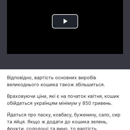
Лонгріди
Play
Відео з Youtube
Статті
Video
Інтерв'ю
Думки
Архів
Вакансії
Контакти
Відповідно, вартість основних виробів
Послуги
великоднього кошика також збільшиться.
Враховуючи ціни, які є на початок квітня, кошик
обійдеться українцям мінімум у 850 гривень.
Йдеться про паску, ковбасу, буженину, сало, сир
та яйця. Якщо ж додати до кошика зелень,
фрукти, солодощі та вино, то вартість