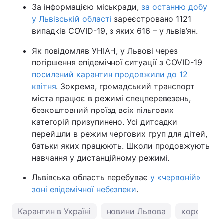
За інформацією міськради,
за останню добу
у Львівській області
зареєстровано 1121
випадків COVID-19, з яких 616 – у львів’ян.
Як повідомляв УНІАН, у Львові через
погіршення епідемічної ситуації з COVID-19
посилений карантин продовжили до 12
квітня
. Зокрема, громадський транспорт
міста працює в режимі спецперевезень,
безкоштовний проїзд всіх пільгових
категорій призупинено. Усі дитсадки
перейшли в режим чергових груп для дітей,
батьки яких працюють. Школи продовжують
навчання у дистанційному режимі.
Львівська область перебуває
у «червоній»
зоні епідемічної небезпеки
.
Карантин в Україні
новини Львова
коронавіру