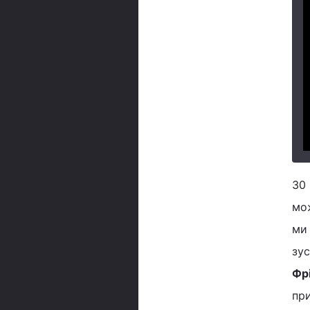
30
мож
ми
зус
Фр
пр