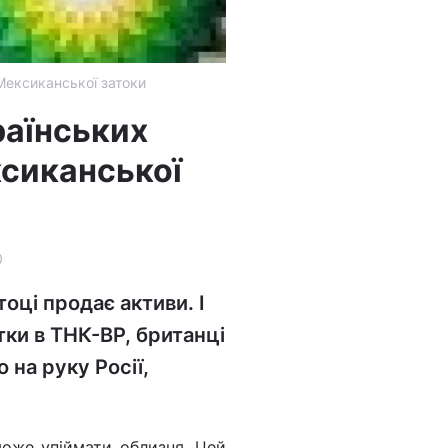
Мексиканської затоки
раїнських
ксиканської
0
оці продає активи. І
тки в ТНК-ВР, британці
 на руку Росії,
може упіймати облизня. Цей