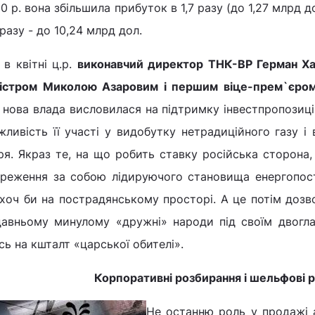
0 р. вона збільшила прибуток в 1,7 разу (до 1,27 млрд д
 разу - до 10,24 млрд дол.
в квітні ц.р.
виконавчий директор ТНК-ВР Герман Х
ністром Миколою Азаровим і першим віце-прем`єро
 нова влада висловилася на підтримку інвестпропозиці
жливість її участі у видобутку нетрадиційного газу і
ря. Якраз те, на що робить ставку російська сторона
ереження за собою лідируючого становища енергопост
хоч би на пострадянському просторі. А це потім дозв
давньому минулому «дружні» народи під своїм двогла
ь на кшталт «царської обителі».
Корпоративні розбирання і шельфові 
Не останню роль у продажі а