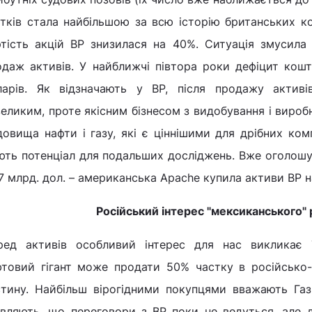
итків стала найбільшою за всю історію британських ко
ртість акцій ВР знизилася на 40%. Ситуація змусила
одаж активів. У найближчі півтора роки дефіцит кош
ларів. Як відзначають у BP, після продажу активі
еликим, проте якісним бізнесом з видобування і вироб
овища нафти і газу, які є ціннішими для дрібних комп
ють потенціал для подальших досліджень. Вже оголош
7 млрд. дол. – американська Apache купила активи ВР на 
Російський інтерес "мексиканського"
ред активів особливий інтерес для нас викликає 
фтовий гігант може продати 50% частку в російсько-б
стину. Найбільш вірогідними покупцями вважають Газ
являють, що переговори з ВР поки не ведуться, але 