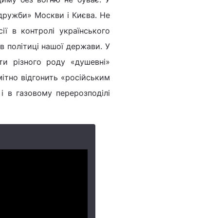
 дружби» Москви і Києва. Не
ії в контролі українського
в політиці нашої держави. У
ути різного роду «душевні»
омітно відгонить «російським
 і в газовому перерозподілі