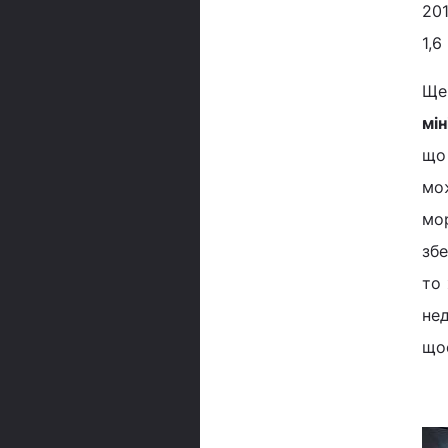
201
1,6
Ще 
мі
що
мо
мо
зб
то 
не
щос