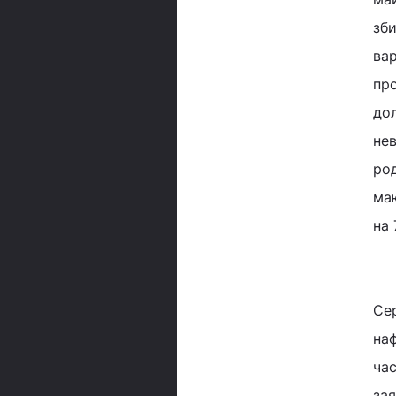
зб
ва
пр
до
нев
род
ма
на 
Се
на
ча
за