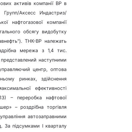
зових активів компанії ВР в
а Групп/Аксесс Индастриз/
ої нафтогазової компанії
гального обсягу видобутку
внефть"). ТНК-BP належать
здрібна мережа з 1,4 тис.
і представлений наступними
правляючий центр, оптова
ньому ринках, здійснення
максимальної ефективності
ПЗ) – переробка нафтової
шер» – роздрібна торгівля
управління автозаправними
д. За підсумками I кварталу