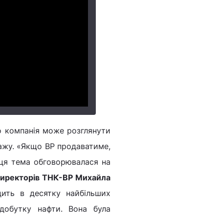
 компанія може розглянути
дажу. «Якщо BP продаватиме,
 ця тема обговорювалася на
 директорів ТНК-BP Михайла
одить в десятку найбільших
добутку нафти. Вона була