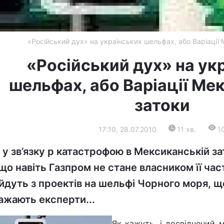
«Російський дух» на українських шельфах, або Варіації 
«Російський дух» на ук
шельфах, або Варіації Ме
затоки
17:10, 28.07.2010
11 хв.
1
 у зв’язку p катастрофою в Мексиканській зат
що навіть Газпром не стане власником її час
йдуть з проектів на шельфі Чорного моря, що
ажають експерти...
Як кажуть, і досвідчений 