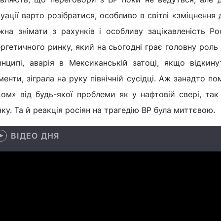
уації варто розібратися, особливо в світлі «зміцнення
жна знімати з рахунків і особливу зацікавленість Рос
ргетичного ринку, який на сьогодні грає головну роль 
инципі, аварія в Мексиканській затоці, якщо відкин
енти, зіграла на руку північній сусідці. Аж занадто п
ом» від будь-якої проблеми як у нафтовій свері, так
ку. Та й реакція росіян на трагедію ВР була миттєвою.
ВІДЕО ДНЯ