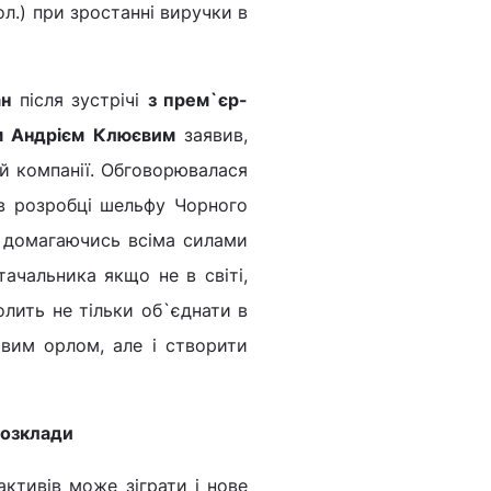
ол.) при зростанні виручки в
ан
після зустрічі
з прем`єр-
м Андрієм Клюєвим
заявив,
й компанії. Обговорювалася
 в розробці шельфу Чорного
, домагаючись всіма силами
ачальника якщо не в світі,
олить не тільки об`єднати в
вим орлом, але і створити
розклади
ктивів може зіграти і нове