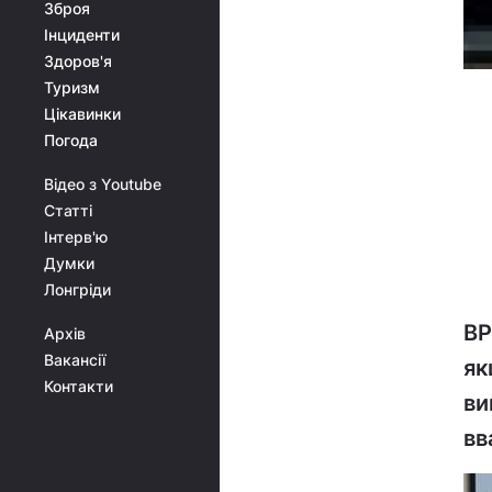
Зброя
Інциденти
Здоров'я
Туризм
Цікавинки
Погода
Відео з Youtube
Статті
Інтерв'ю
Думки
Лонгріди
ВР
Архів
Вакансії
як
Контакти
ви
вв