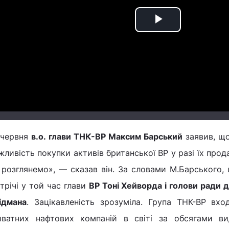
Play
Video
 червня
в.о. глави ТНК-ВР Максим Барський
заявив, що
ливість покупки активів британської BP у разі їх про
 розглянемо», — сказав він. За словами М.Барського,
трічі у той час глави
BP Тоні Хейворда і голови ради
ідмана
. Зацікавленість зрозуміла. Група ТНК-ВР вх
иватних нафтових компаній в світі за обсягами ви