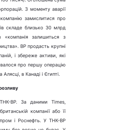
рпорацій. З моменту аварії
 компанію замислитися про
тів складе близько 30 млрд
в «компанія залишиться з
ництва». BP продасть крупні
аній, і збереже активи, які
увалося про першу операцію
Алясці, в Канаді і Єгипті.
 розливу
ТНК-BP. За даними Times,
ританській компанії або її
пром і Роснефть. У ТНК-ВР
диму без вогню не буває. У