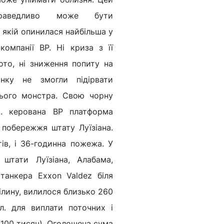
праведливо може бути
в якій опинилася найбільша у
компанії ВР. Ні криза з її
ото, ні зниження попиту на
нку не змогли підірвати
цього монстра. Свою чорну
р. керована BP платформа
 побережжя штату Луїзіана.
ів, і 36-годинна пожежа. У
 штати Луїзіана, Алабама,
 танкера Exxon Valdez біля
мілину, вилилося близько 260
л. для виплати поточних і
 100 тисяч). Оголошена сума