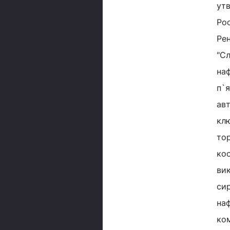
утв
Ро
Ре
"С
на
п`
ав
кл
то
ко
ви
си
на
ком