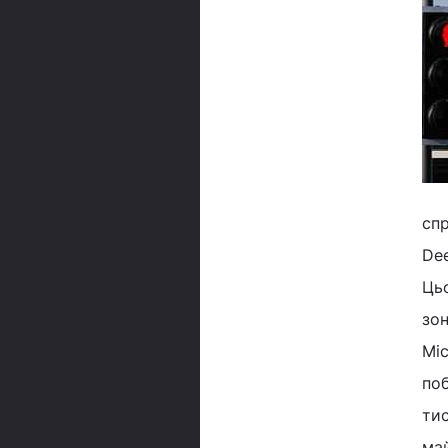
сп
De
Ць
зо
Мі
поб
ти
май