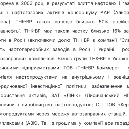
орена в 2003 році в результаті злиття нафтових і га
сії і нафтогазових активів консорціуму ААР (Альф
нова). ТНК-ВР також володіє близько 50% російськ
лавнефть". ТНК-ВР має також частку близько 16% за
фти в Росії (включаючи долю ТНК-ВР в компанії "Сла
ять нафтопереробних заводів в Росії і Україні і ро
тозаправних комплексів. Бізнес групи ТНК-ВР в Україн
ючовими підприємствами: ТОВ «ТНК-ВР Коммерс» – у
ргівля нафтопродуктами на внутрішньому і зовніш
ординованої інвестиційної політики, забезпечення 
користання активів; ЗАТ «ЛІНІК» (Лисичанський Н
ровини і виробництво нафтопродуктів; СП ТОВ «Кер
фтопродуктами через мережу автозаправних станцій, 
плексами (АЗК). Та і з грошима у компанії все гараз