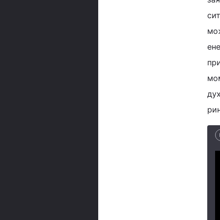
сит
мо
ене
пр
мом
дух
рин