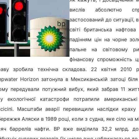
вислів абсолютно с
застосований до ситуації, 
світі британська нафтова 
падінням цін на чорне зол
пальне на світовому ри
фінансову спроможність 
раву зробила технічна складова. 22 квітня 2010 
epwater Horizon затонула в Мексиканській затоці біля
ому передували потужний вибух, який забрав 11 житт
ну екологічної катастрофи потрапили американські
ссісіпі. Масштаби аварії перевищили наслідки краху
ережжя Аляски в 1989 році, коли з судна, яке сіло на 
сяч баррелів нафти. BP вже виділила 32,2 млрд. до
бутніх судових позовів (їх число вже наближається до