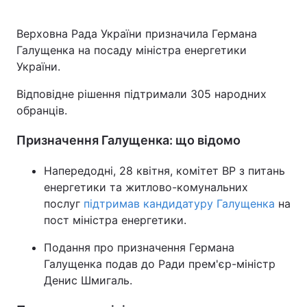
Верховна Рада України призначила Германа
Галущенка на посаду міністра енергетики
Головна
Війна
України.
Україна
Політика
Відповідне рішення підтримали 305 народних
обранців.
Економіка
Світ
Призначення Галущенка: що відомо
Спорт
Наука
Напередодні, 28 квітня, комітет ВР з питань
Техно і зв'язок
Лайт
енергетики та житлово-комунальних
послуг
підтримав кандидатуру Галущенка
на
Зброя
Інциденти
пост міністра енергетики.
Здоров'я
Туризм
Подання про призначення Германа
Галущенка подав до Ради прем'єр-міністр
Цікавинки
Погода
Денис Шмигаль.
Екологія
Регіони