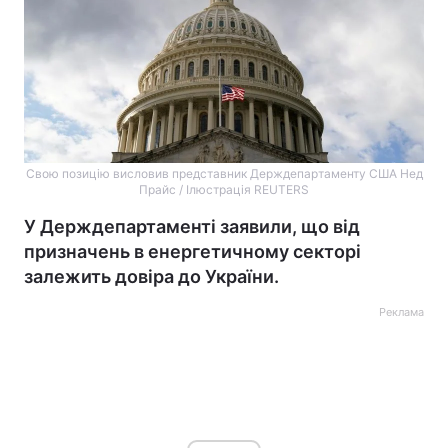
Свою позицію висловив представник Держдепартаменту США Нед
Прайс / Ілюстрація REUTERS
У Держдепартаменті заявили, що від
призначень в енергетичному секторі
залежить довіра до України.
Реклама