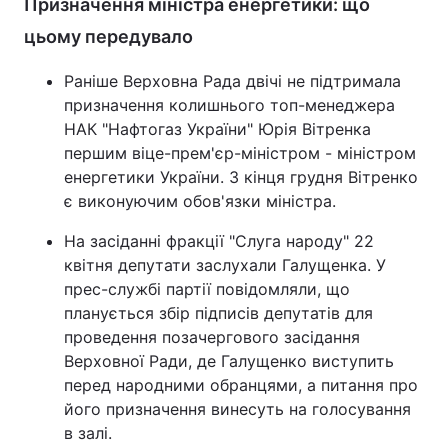
Призначення міністра енергетики: що
Лонгріди
цьому передувало
Раніше Верховна Рада двічі не підтримала
Відео з Youtube
Статті
призначення колишнього топ-менеджера
НАК "Нафтогаз України" Юрія Вітренка
Інтерв'ю
Думки
першим віце-прем'єр-міністром - міністром
енергетики України. З кінця грудня Вітренко
Архів
Вакансії
є виконуючим обов'язки міністра.
Контакти
На засіданні фракції "Слуга народу" 22
квітня депутати заслухали Галущенка. У
Послуги
прес-службі партії повідомляли, що
планується збір підписів депутатів для
проведення позачергового засідання
Верховної Ради, де Галущенко виступить
перед народними обранцями, а питання про
його призначення винесуть на голосування
в залі.