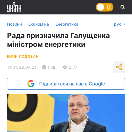
›
›
Новини
Економіка
Енергетика
рус
Рада призначила Галущенка
міністром енергетики
ЮРІЙ ГОДОВАН
11:01, 29.04.21
1 хв.
2177
Підпишіться на нас в Google