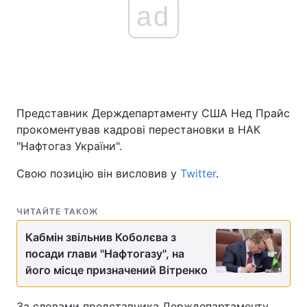
ad
Представник Держдепартаменту США Нед Прайс
прокоментував кадрові перестановки в НАК
"Нафтогаз України".
Свою позицію він висловив у
Twitter
.
ЧИТАЙТЕ ТАКОЖ
Кабмін звільнив Коболєва з
посади глави "Нафтогазу", на
його місце призначений Вітренко
За словами представника Держдепартаменту