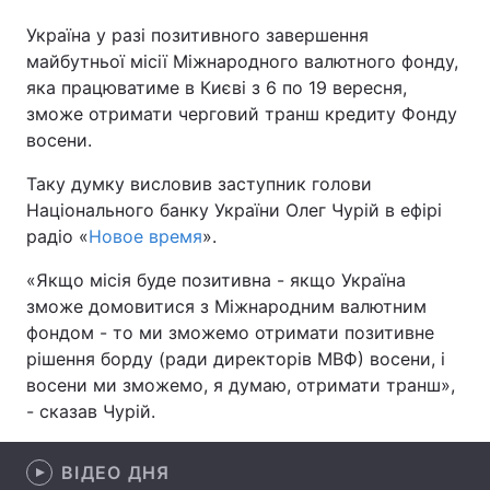
Україна у разі позитивного завершення
майбутньої місії Міжнародного валютного фонду,
яка працюватиме в Києві з 6 по 19 вересня,
Головна
Війна
зможе отримати черговий транш кредиту Фонду
восени.
Україна
Політика
Таку думку висловив заступник голови
Економіка
Світ
Національного банку України Олег Чурій в ефірі
радіо «
Новое время
».
Спорт
Наука
«Якщо місія буде позитивна - якщо Україна
Техно і зв'язок
Лайт
зможе домовитися з Міжнародним валютним
фондом - то ми зможемо отримати позитивне
Зброя
Інциденти
рішення борду (ради директорів МВФ) восени, і
Здоров'я
Туризм
восени ми зможемо, я думаю, отримати транш»,
- сказав Чурій.
Цікавинки
Погода
ВІДЕО ДНЯ
Екологія
Регіони