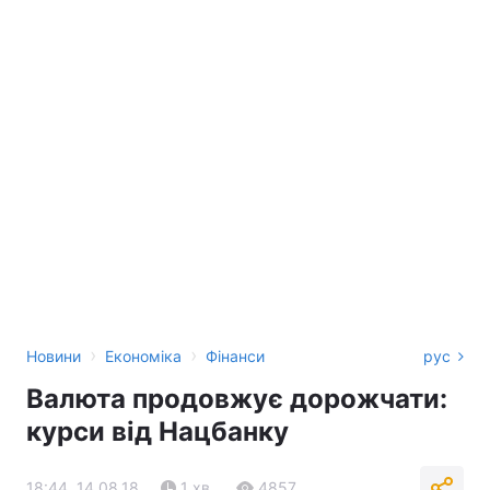
›
›
Новини
Економіка
Фінанси
рус
Валюта продовжує дорожчати:
курси від Нацбанку
18:44, 14.08.18
1 хв.
4857