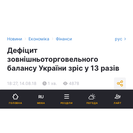
›
›
Новини
Економіка
Фінанси
рус
Дефіцит
зовнішньоторговельного
балансу України зріс у 13 разів
18:27, 14.08.18
1 хв.
4878
RU
Підпишіться на нас в Google
МОВА
ГОЛОВНА
РОЗДІЛИ
ПОГОДА
ЛАЙТ