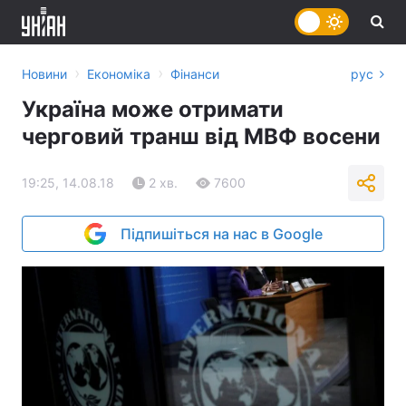
›
›
Новини
Економіка
Фінанси
рус
Україна може отримати
черговий транш від МВФ восени
19:25, 14.08.18
2 хв.
7600
Підпишіться на нас в Google