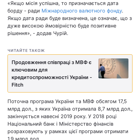
«Якщо місія успішна, то призначається дата
борду - ради
Тема оформлення
Міжнародного валютного фонду
.
Якщо дата ради буде визначена, це означає, що з
дуже високою ймовірністю буде позитивне
рішення», - додав Чурій.
ЧИТАЙТЕ ТАКОЖ
Продовження співпраці з МВФ є
ключовим для
кредитоспроможності України -
Fitch
Поточна програма України та МВФ обсягом 17,5
млрд дол., з яких Україна отримала 8,7 млрд дол.,
закінчується навесні 2019 року. У 2018 році
Національний банк і Міністерство фінансів
розраховують у рамках цієї програми отримати
1,9 млрд дол.