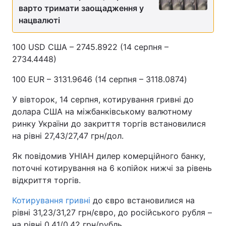
варто тримати заощадження у
нацвалюті
100 USD США – 2745.8922 (14 серпня –
2734.4448)
100 EUR – 3131.9646 (14 серпня – 3118.0874)
У вівторок, 14 серпня, котирування гривні до
долара США на міжбанківському валютному
ринку України до закриття торгів встановилися
на рівні 27,43/27,47 грн/дол.
Як повідомив УНІАН дилер комерційного банку,
поточні котирування на 6 копійок нижчі за рівень
відкриття торгів.
Котирування гривні
до євро встановилися на
рівні 31,23/31,27 грн/євро, до російського рубля –
на рівні 0,41/0,42 грн/рубль.