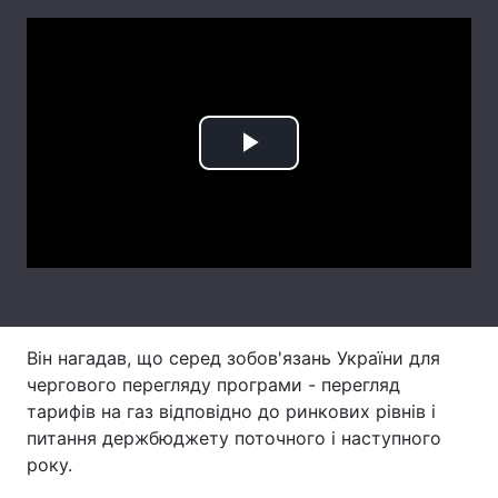
Лонгріди
Відео з Youtube
Статті
Інтерв'ю
Думки
Play
Архів
Вакансії
Video
Контакти
Послуги
Він нагадав, що серед зобов'язань України для
чергового перегляду програми - перегляд
тарифів на газ відповідно до ринкових рівнів і
питання держбюджету поточного і наступного
року.