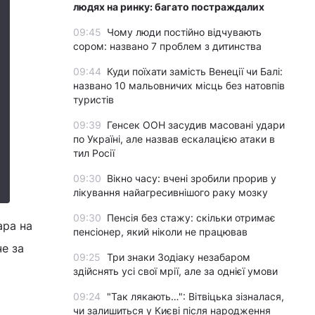
людях на ринку: багато постраждалих
09:45
Чому люди постійно відчувають
сором: названо 7 проблем з дитинства
09:44
Куди поїхати замість Венеції чи Балі:
названо 10 мальовничих місць без натовпів
туристів
09:39
Генсек ООН засудив масовані удари
по Україні, але назвав ескалацією атаки в
тил Росії
09:30
Вікно часу: вчені зробили прорив у
лікування найагресивнішого раку мозку
09:30
Пенсія без стажу: скільки отримає
ара на
пенсіонер, який ніколи не працював
че за
09:25
Три знаки Зодіаку незабаром
здійснять усі свої мрії, але за однієї умови
09:24
"Так лякають…": Вітвіцька зізналася,
чи залишиться у Києві після народження