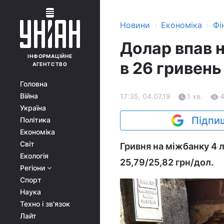
›
›
Новини
Економіка
Фі
Долар впав 
ІНФОРМАЦІЙНЕ
в 26 гривень
АГЕНТСТВО
Головна
Війна
17:35, 04.07.19
1 хв.
Україна
Підпиш
Політика
Економіка
Світ
Гривня на міжбанку 4 л
Екологія
25,79/25,82 грн/дол.
Регіони
Спорт
Наука
Техно і зв'язок
Лайт