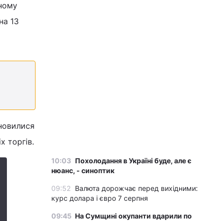
тному
на 13
новилися
х торгів.
10:03
Похолодання в Україні буде, але є
нюанс, - синоптик
09:52
Валюта дорожчає перед вихідними:
курс долара і євро 7 серпня
09:45
На Сумщині окупанти вдарили по