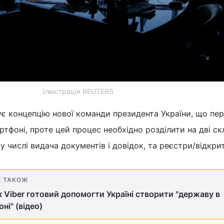
Ілюстрація REUTERS
ує концепцію нової команди президента України, що пе
тфоні, проте цей процес необхідно розділити на дві ск
у числі видача документів і довідок, та реєстри/відкриті
Е ТАКОЖ
 Viber готовий допомогти Україні створити "державу в
ні" (відео)