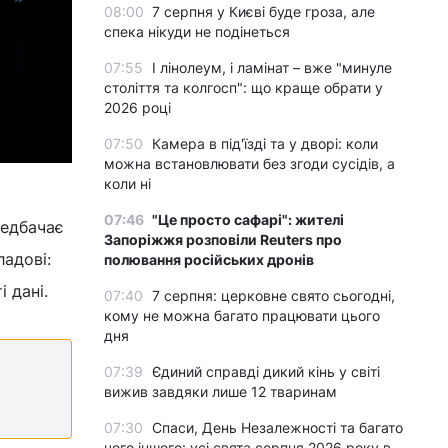
08:00
7 серпня у Києві буде гроза, але
спека нікуди не подінеться
07:55
І лінолеум, і ламінат – вже "минуле
століття та колгосп": що краще обрати у
2026 році
07:50
Камера в під'їзді та у дворі: коли
можна встановлювати без згоди сусідів, а
коли ні
07:46
"Це просто сафарі": жителі
редбачає
Запоріжжя розповіли Reuters про
ладові:
полювання російських дронів
 дані.
07:40
7 серпня: церковне свято сьогодні,
кому не можна багато працювати цього
дня
07:39
Єдиний справді дикий кінь у світі
вижив завдяки лише 12 тваринам
07:30
Спаси, День Незалежності та багато
чого іншого: усі свята серпня 2026 року в