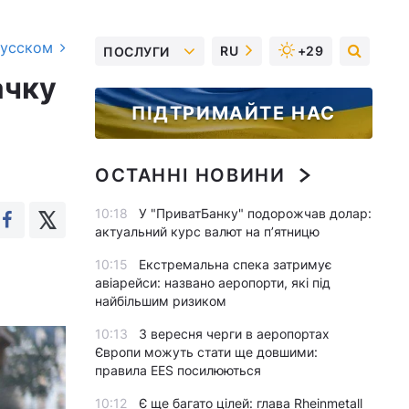
русском
RU
+29
ПОСЛУГИ
ачку
ПІДТРИМАЙТЕ НАС
ОСТАННІ НОВИНИ
10:18
У "ПриватБанку" подорожчав долар:
актуальний курс валют на п’ятницю
10:15
Екстремальна спека затримує
авіарейси: названо аеропорти, які під
найбільшим ризиком
10:13
З вересня черги в аеропортах
Європи можуть стати ще довшими:
правила EES посилюються
10:12
Є ще багато цілей: глава Rheinmetall