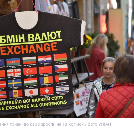
ння гривні до євро зросли на 18 копійок / фото УНІАН