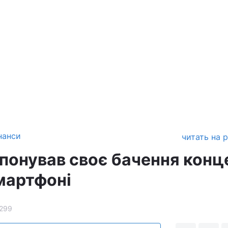
нанси
читать на 
понував своє бачення конц
мартфоні
299