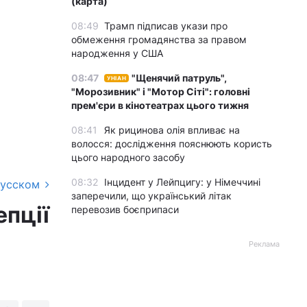
(карта)
08:49
Трамп підписав укази про
обмеження громадянства за правом
народження у США
08:47
"Щенячий патруль",
УНІАН
"Морозивник" і "Мотор Сіті": головні
прем'єри в кінотеатрах цього тижня
08:41
Як рицинова олія впливає на
волосся: дослідження пояснюють користь
цього народного засобу
08:32
Інцидент у Лейпцигу: у Німеччині
русском
заперечили, що український літак
епції
перевозив боєприпаси
Реклама