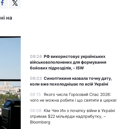
ні на
08:24
РФ використовує українських
військовополонених для формування
бойових підрозділів, - ISW
08:23
Синоптикиня назвала точну дату,
коли вже похолоднішає по всій Україні
08:15
Якого числа Горіховий Спас 2026:
чого не можна робити і що святити в церкві
08:08
Кім Чен Ин з початку війни в Україні
отримав $22 мільярди надприбутку, –
Bloomberg