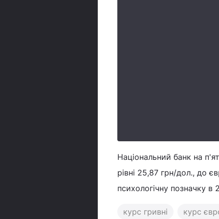
Національний банк на п'я
рівні 25,87 грн/дол., до 
психологічну позначку в 
курс гривні
курс євр