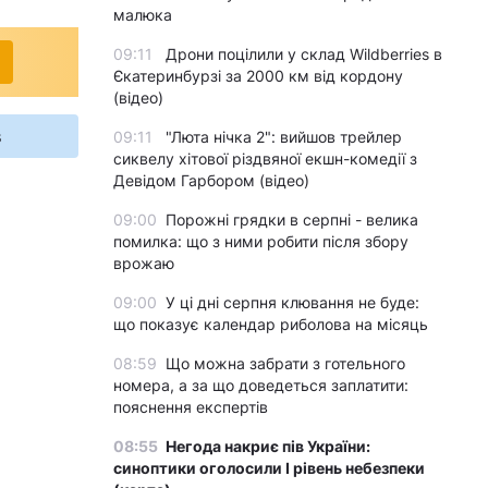
малюка
09:11
Дрони поцілили у склад Wildberries в
Єкатеринбурзі за 2000 км від кордону
(відео)
s
09:11
"Люта нічка 2": вийшов трейлер
сиквелу хітової різдвяної екшн-комедії з
Девідом Гарбором (відео)
09:00
Порожні грядки в серпні - велика
помилка: що з ними робити після збору
врожаю
09:00
У ці дні серпня клювання не буде:
що показує календар риболова на місяць
08:59
Що можна забрати з готельного
номера, а за що доведеться заплатити:
пояснення експертів
08:55
Негода накриє пів України:
синоптики оголосили І рівень небезпеки