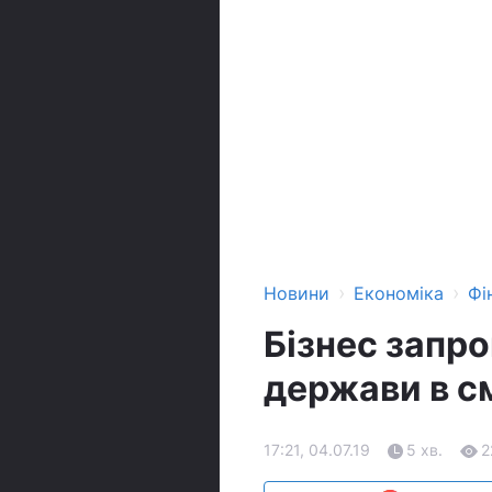
›
›
Новини
Економіка
Фі
Бізнес запро
держави в с
17:21, 04.07.19
5 хв.
2