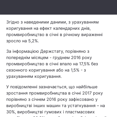
Лонгріди
Згідно з наведеними даними, з урахуванням
Відео з Youtube
Статті
коригування на ефект календарних днів,
промвиробництво в січні в річному вираженні
Інтерв'ю
Думки
зросло на 5,2%.
Архів
Вакансії
За інформацією Держстату, порівняно з
попереднім місяцем - груднем 2016 року
Контакти
промвиробництво в січні впало на 17,5% без
сезонного коригування або на 1,5% - з
Послуги
урахуванням коригування.
У повідомленні зазначається, що найбільше
зростання промвиробництва в січні 2017 року
порівняно з січнем 2016 року зафіксовано у
виробництві інших машин та устаткування – на
30%, виробництві гумових і пластмасових