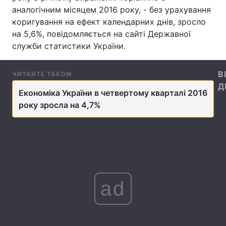
аналогічним місяцем 2016 року, - без урахування
коригування на ефект календарних днів, зросло
на 5,6%, повідомляється на сайті Державної
Головна
Війна
служби статистики України.
Україна
Політика
В
ЧИТАЙТЕ ТАКОЖ
Д
Економіка
Світ
Економіка України в четвертому кварталі 2016
року зросла на 4,7%
Спорт
Наука
Техно і зв'язок
Лайт
Зброя
Інциденти
Здоров'я
Туризм
ad
Цікавинки
Погода
Екологія
Регіони