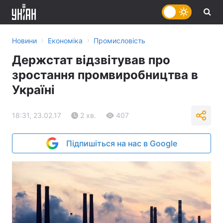
›
›
Новини
Економіка
Промисловість
Держстат відзвітував про
зростання промвиробництва в
Україні
18:31, 23.02.17
2 хв.
407
Підпишіться на нас в Google