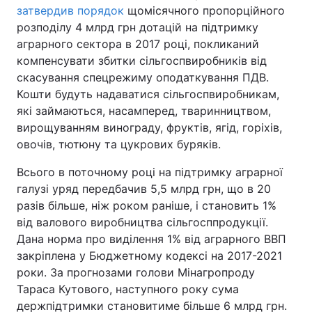
затвердив порядок
щомісячного пропорційного
розподілу 4 млрд грн дотацій на підтримку
аграрного сектора в 2017 році, покликаний
компенсувати збитки сільгоспвиробників від
скасування спецрежиму оподаткування ПДВ.
Кошти будуть надаватися сільгоспвиробникам,
які займаються, насамперед, тваринництвом,
вирощуванням винограду, фруктів, ягід, горіхів,
овочів, тютюну та цукрових буряків.
Всього в поточному році на підтримку аграрної
галузі уряд передбачив 5,5 млрд грн, що в 20
разів більше, ніж роком раніше, і становить 1%
від валового виробництва сільгосппродукції.
Дана норма про виділення 1% від аграрного ВВП
закріплена у Бюджетному кодексі на 2017-2021
роки. За прогнозами голови Мінагропроду
Тараса Кутового, наступного року сума
держпідтримки становитиме більше 6 млрд грн.