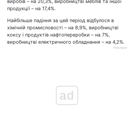
виробів – на 20,3%, виробництві меблів та іншої
продукції – на 17,4%.
Тема оформлення
Найбільше падіння за цей період відбулося в
хімічній промисловості – на 8,9%, виробництві
коксу і продуктів нафтопереробки – на 7%,
виробництві електричного обладнання – на 4,2%.
Реклама
ad