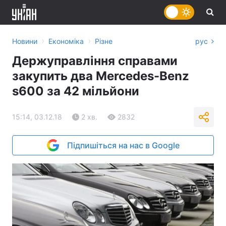
›
›
Новини
Економіка
Різне
рус
Держуправління справами
закупить два Mercedes-Benz
s600 за 42 мільйони
15:14, 03.12.18
2 хв.
2832
Підпишіться на нас в Google