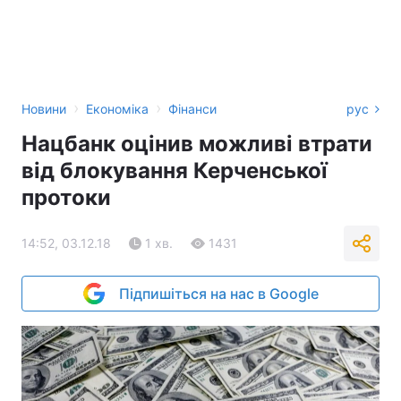
›
›
Новини
Економіка
Фінанси
рус
Нацбанк оцінив можливі втрати
від блокування Керченської
протоки
14:52, 03.12.18
1 хв.
1431
Підпишіться на нас в Google