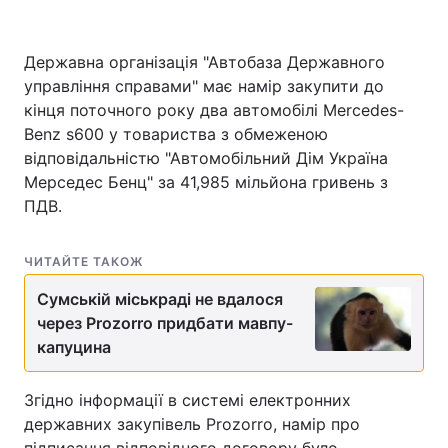
Державна організація "Автобаза Державного
управління справами" має намір закупити до
Головна
Війна
кінця поточного року два автомобілі Mercedes-
Україна
Політика
Benz s600 у товариства з обмеженою
відповідальністю "Автомобільний Дім Україна
Економіка
Світ
Мерседес Бенц" за 41,985 мільйона гривень з
ПДВ.
Спорт
Наука
Техно і зв'язок
Лайт
ЧИТАЙТЕ ТАКОЖ
Сумській міськраді не вдалося
Зброя
Інциденти
через Prozorro придбати мавпу-
капуцина
Здоров'я
Туризм
Цікавинки
Погода
Згідно інформації в системі електронних
державних закупівель Prozorro, намір про
Екологія
Регіони