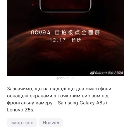
фото itc.ua
Зазначимо, що на підході ще два смартфони,
оснащені екранами з точковим вирізом під
фронтальну камеру – Samsung Galaxy A8s і
Lenovo Z5s.
смартфон
Huawei