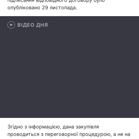
підписання відповідного договору було
опубліковано 29 листопада.
Лонгріди
ВІДЕО ДНЯ
Відео з Youtube
Статті
Інтерв'ю
Думки
Архів
Вакансії
Контакти
Послуги
Згідно з інформацією, дана закупівля
проводиться з переговорної процедурою, а не на