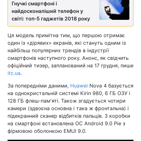
Гнучкі смартфоні і
найдосконаліший телефон у
світі: топ-5 гаджетів 2018 року
Ця модель примітна тим, що першою отримає
один із «дірявих» екранів, які стануть одним із
найбільш популярних трендів в індустрії
смартфонів наступного року. Анонс, як свідчить
офіційний тизер, запланований на 17 грудня, пише
itc.ua
.
За попередніми даними,
Huawei
Nova 4 базується
на однокристальній системі Kirin 980, 6 ГБ ОЗУ і
128 ГБ флеш-пам'яті. Також згадується чотири
камери (здвоєна основна і така ж фронтальна) і
підекранний сканер відбитків пальців. З коробки
на смартфоні встановлена ОС Android 9.0 Ріе з
фірмовою оболонкою EMUI 9.0.