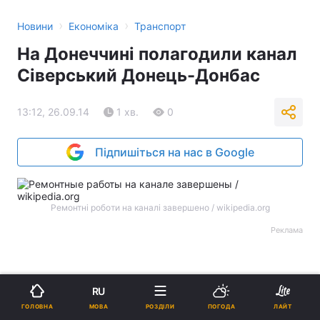
›
›
Новини
Економіка
Транспорт
На Донеччині полагодили канал
Сіверський Донець-Донбас
13:12, 26.09.14
1 хв.
0
Підпишіться на нас в Google
Ремонтні роботи на каналі завершено / wikipedia.org
Реклама
RU
МОВА
ГОЛОВНА
РОЗДІЛИ
ПОГОДА
ЛАЙТ