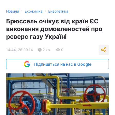
›
›
Новини
Економіка
Енергетика
Брюссель очікує від країн ЄС
виконання домовленостей про
реверс газу Україні
14:44, 26.09.14
2 хв.
0
Підпишіться на нас в Google