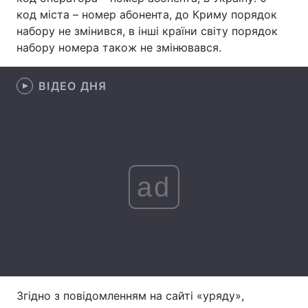
код міста – номер абонента, до Криму порядок
Лонгріди
набору не змінився, в інші країни світу порядок
набору номера також не змінювався.
Відео з Youtube
Статті
ВІДЕО ДНЯ
Інтерв'ю
Думки
Архів
Вакансії
Контакти
ad
Послуги
Згідно з повідомленням на сайті «уряду»,