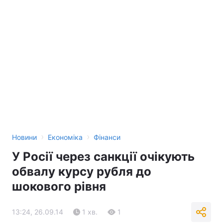
›
›
Новини
Економіка
Фінанси
У Росії через санкції очікують
обвалу курсу рубля до
шокового рівня
13:24, 26.09.14
1 хв.
1