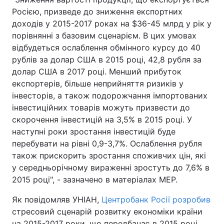
Росією, призведе до зниження експортних
доходів у 2015-2017 роках на $36-45 млрд у рік у
порівнянні з базовим сценарієм. В цих умовах
відбудеться ослаблення обмінного курсу до 40
рублів за долар США в 2015 році, 42,8 рубля за
долар США в 2017 році. Менший прибуток
експортерів, більше неприйняття ризиків у
інвесторів, а також подорожчання імпортованих
інвестиційних товарів можуть призвести до
скорочення інвестицій на 3,5% в 2015 році. У
наступні роки зростання інвестицій буде
перебувати на рівні 0,9-3,7%. Ослаблення рубля
також прискорить зростання споживчих цін, які
у середньорічному вираженні зростуть до 7,6% в
2015 році", - зазначено в матеріалах МЕР.
Як повідомляв УНІАН,
Центробанк Росії розробив
стресовий сценарій розвитку економіки країни
на 2015-2017 роки, що передбачає в 2015 році