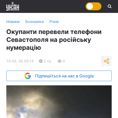
›
›
Новини
Економіка
Різне
Окупанти перевели телефони
Севастополя на російську
нумерацію
14:46, 26.09.14
2 хв.
0
Підпишіться на нас в Google