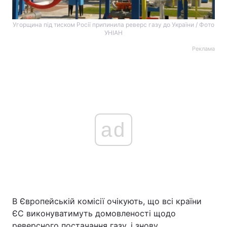
Угорщина під тиском Росії припинила реверс газу до України / Фото
УНІАН
Реклама
ad
В Європейській комісії очікують, що всі країни
ЄС виконуватимуть домовленості щодо
реверсного постачання газу, і знову