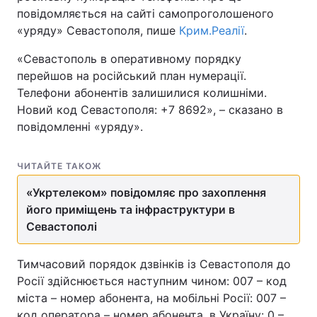
повідомляється на сайті самопроголошеного
«уряду» Севастополя, пише
Крим.Реалії
.
«Севастополь в оперативному порядку
Головна
Війна
перейшов на російський план нумерації.
Телефони абонентів залишилися колишніми.
Україна
Політика
Новий код Севастополя: +7 8692», – сказано в
Економіка
Світ
повідомленні «уряду».
Спорт
Наука
ЧИТАЙТЕ ТАКОЖ
Техно і зв'язок
Лайт
«Укртелеком» повідомляє про захоплення
його приміщень та інфраструктури в
Зброя
Інциденти
Севастополі
Здоров'я
Туризм
Тимчасовий порядок дзвінків із Севастополя до
Цікавинки
Погода
Росії здійснюється наступним чином: 007 – код
міста – номер абонента, на мобільні Росії: 007 –
Екологія
Регіони
код оператора – номер абонента, в Україну: 0 –