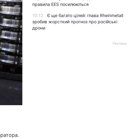
правила EES посилюються
10:12
Є ще багато цілей: глава Rheinmetall
зробив жорсткий прогноз про російські
дрони
Реклама
ератора.