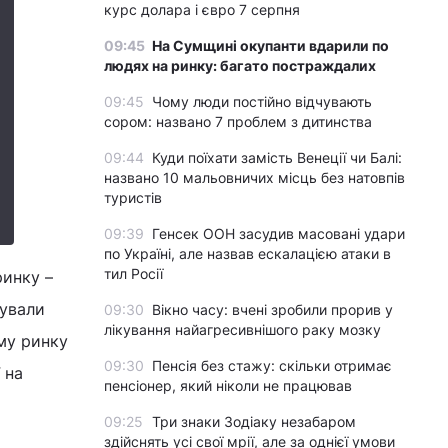
курс долара і євро 7 серпня
09:45
На Сумщині окупанти вдарили по
людях на ринку: багато постраждалих
09:45
Чому люди постійно відчувають
сором: названо 7 проблем з дитинства
09:44
Куди поїхати замість Венеції чи Балі:
названо 10 мальовничих місць без натовпів
туристів
09:39
Генсек ООН засудив масовані удари
по Україні, але назвав ескалацією атаки в
тил Росії
инку –
дували
09:30
Вікно часу: вчені зробили прорив у
лікування найагресивнішого раку мозку
му ринку
09:30
Пенсія без стажу: скільки отримає
 на
пенсіонер, який ніколи не працював
09:25
Три знаки Зодіаку незабаром
здійснять усі свої мрії, але за однієї умови