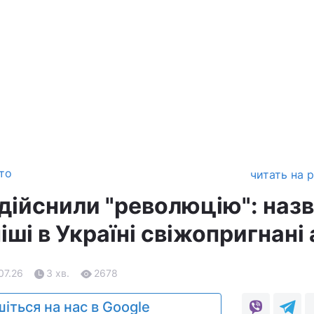
то
читать на 
дійснили "революцію": наз
ші в Україні свіжопригнані 
07.26
3 хв.
2678
іться на нас в Google