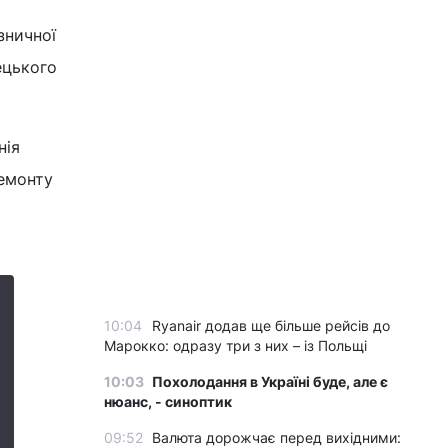
зничної
ецького
нія
ремонту
10:04
Ryanair додав ще більше рейсів до
Марокко: одразу три з них – із Польщі
10:03
Похолодання в Україні буде, але є
нюанс, - синоптик
09:52
Валюта дорожчає перед вихідними: