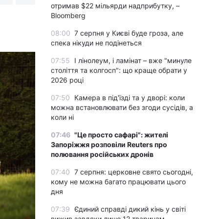
отримав $22 мільярди надприбутку, –
Bloomberg
08:00
7 серпня у Києві буде гроза, але
спека нікуди не подінеться
07:55
І лінолеум, і ламінат – вже "минуле
століття та колгосп": що краще обрати у
2026 році
07:50
Камера в під'їзді та у дворі: коли
можна встановлювати без згоди сусідів, а
коли ні
07:46
"Це просто сафарі": жителі
Запоріжжя розповіли Reuters про
полювання російських дронів
07:40
7 серпня: церковне свято сьогодні,
кому не можна багато працювати цього
дня
07:39
Єдиний справді дикий кінь у світі
вижив завдяки лише 12 тваринам