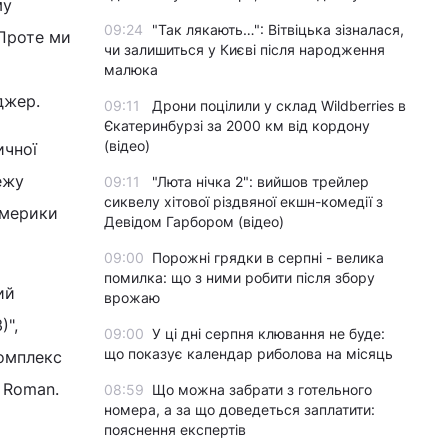
му
09:24
"Так лякають…": Вітвіцька зізналася,
"Проте ми
чи залишиться у Києві після народження
малюка
джер.
09:11
Дрони поцілили у склад Wildberries в
Єкатеринбурзі за 2000 км від кордону
(відео)
ичної
ежу
09:11
"Люта нічка 2": вийшов трейлер
сиквелу хітової різдвяної екшн-комедії з
Америки
Девідом Гарбором (відео)
09:00
Порожні грядки в серпні - велика
помилка: що з ними робити після збору
ий
врожаю
)",
09:00
У ці дні серпня клювання не буде:
що показує календар риболова на місяць
комплекс
e Roman.
08:59
Що можна забрати з готельного
номера, а за що доведеться заплатити:
пояснення експертів