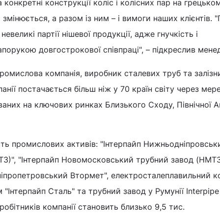
 конкретні конструкції коліс і колісних пар на грецько
змінюється, а разом із ним – і вимоги наших клієнтів. 
невеликі партії нішевої продукції, адже гнучкість і
запорукою довгострокової співпраці", – підкреслив мене
 промислова компанія, виробник сталевих труб та залізн
анії постачається більш ніж у 70 країн світу через мер
ваних на ключових ринках Близького Сходу, Північної 
ість промислових активів: "Інтерпайп Нижньодніпровськ
З)", "Інтерпайп Новомосковський трубний завод (НМТЗ
Дніпропетровський Втормет", електросталеплавильний 
 "Інтерпайп Сталь" та трубний завод у Румунії Interpip
робітників компанії становить близько 9,5 тис.