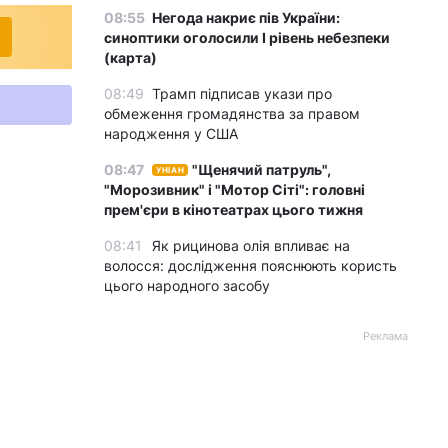
08:55
Негода накриє пів України:
синоптики оголосили І рівень небезпеки
(карта)
08:49
Трамп підписав укази про
обмеження громадянства за правом
народження у США
08:47
"Щенячий патруль",
УНІАН
"Морозивник" і "Мотор Сіті": головні
прем'єри в кінотеатрах цього тижня
08:41
Як рицинова олія впливає на
волосся: дослідження пояснюють користь
цього народного засобу
Реклама