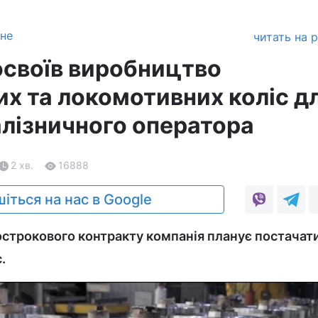
зне
читать на 
освоїв виробництво
х та локомотивних коліс д
алізничного оператора
2 хв.
16888
іться на нас в Google
строкового контракту компанія планує постачати
.