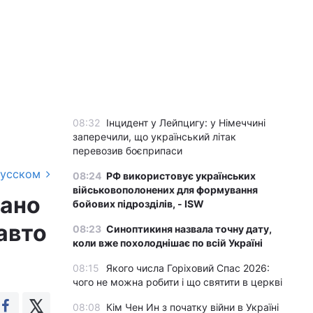
08:32
Інцидент у Лейпцигу: у Німеччині
заперечили, що український літак
перевозив боєприпаси
русском
08:24
РФ використовує українських
військовополонених для формування
вано
бойових підрозділів, - ISW
авто
08:23
Синоптикиня назвала точну дату,
коли вже похолоднішає по всій Україні
08:15
Якого числа Горіховий Спас 2026:
чого не можна робити і що святити в церкві
08:08
Кім Чен Ин з початку війни в Україні