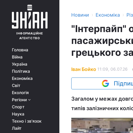
›
›
Новини
Економіка
Рі
"Інтерпайп" 
ІНФОРМАЦІЙНЕ
пасажирськи
АГЕНТСТВО
грецького з
Головна
Війна
Україна
Іван Бойко
11:09, 06.07.26
Політика
Економіка
Підпиш
Світ
Екологія
Загалом у межах довго
Регіони
Спорт
типів залізничних коліс
Наука
Техно і зв'язок
Лайт