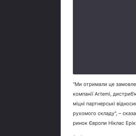
"Ми отримали це замовле
компанії Artemi, дистриб’
міцні партнерські віднос
рухомого складу", – сказ
ринок Європи Ніклас Ерік