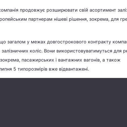
 компанія продовжує розширювати свій асортимент залі
ропейським партнерам нішеві рішення, зокрема, для гр
що загалом у межах довгострокового контракту компа
в залізничних коліс. Вони використовуватимуться для 
 зокрема, пасажирських і вантажних вагонів, а також
липня 5 типорозмірів вже відвантажені.