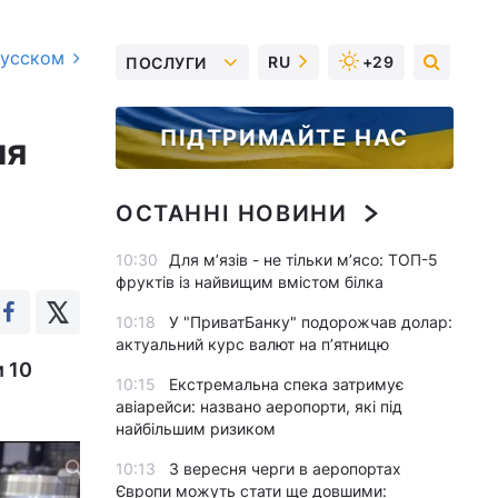
русском
RU
+29
ПОСЛУГИ
ПІДТРИМАЙТЕ НАС
ля
ОСТАННІ НОВИНИ
10:30
Для м’язів - не тільки м’ясо: ТОП-5
фруктів із найвищим вмістом білка
10:18
У "ПриватБанку" подорожчав долар:
актуальний курс валют на п’ятницю
 10
10:15
Екстремальна спека затримує
авіарейси: названо аеропорти, які під
найбільшим ризиком
10:13
З вересня черги в аеропортах
Європи можуть стати ще довшими: