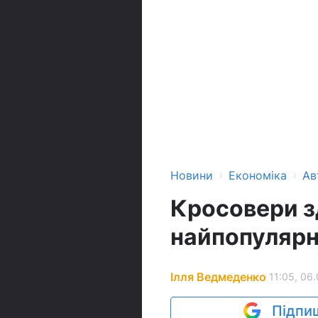
›
›
Новини
Економіка
Ав
Кросовери з
найпопулярні
Ілля Ведмеденко
11:05, 06.
Підпиш