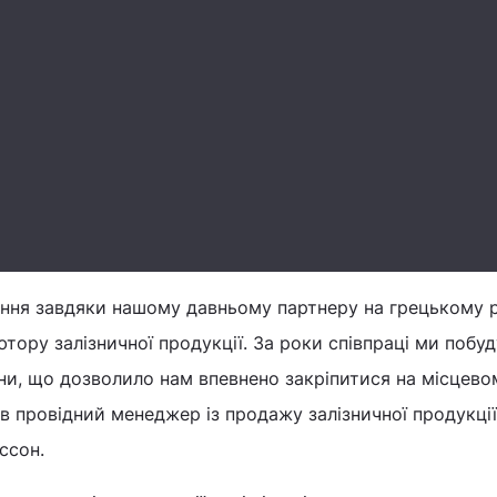
ння завдяки нашому давньому партнеру на грецькому р
ютору залізничної продукції. За роки співпраці ми побу
ини, що дозволило нам впевнено закріпитися на місцево
ав провідний менеджер із продажу залізничної продукції
ссон.