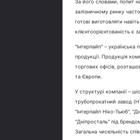
За його словами, попит на
залізничному ринку часто 
готові виготовляти навіть 
клієнтоорієнтованість є 
"Інтерпайп" – українська
продукції. Продукція комп
торгових офісів, розташо
та Європи.
У структурі компанії – ш
трубопрокатний завод (НТ
"Інтерпайп Ніко-Тьюб", "
"Дніпросталь" під брендом
Загальна чисельність спів