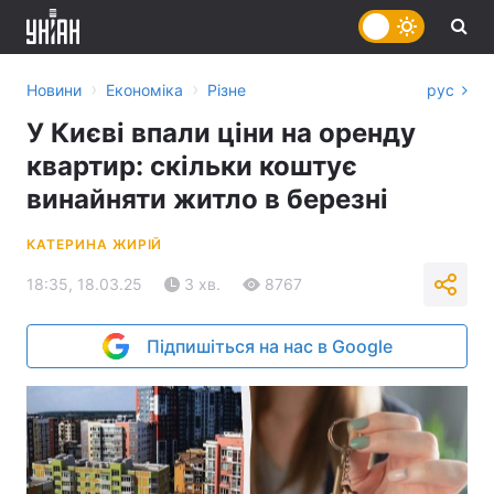
›
›
Новини
Економіка
Різне
рус
У Києві впали ціни на оренду
квартир: скільки коштує
винайняти житло в березні
КАТЕРИНА ЖИРІЙ
18:35, 18.03.25
3 хв.
8767
Підпишіться на нас в Google