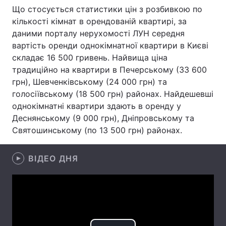
Що стосується статистики цін з розбивкою по
Лонгріди
кількості кімнат в орендованій квартирі, за
даними порталу нерухомості ЛУН середня
вартість оренди однокімнатної квартири в Києві
Відео з Youtube
Статті
складає 16 500 гривень. Найвища ціна
традиційно на квартири в Печерському (33 600
Інтерв'ю
Думки
грн), Шевченківському (24 000 грн) та
Архів
Вакансії
голосіївському (18 500 грн) районах. Найдешевші
однокімнатні квартири здають в оренду у
Контакти
Деснянському (9 000 грн), Дніпровському та
Святошинському (по 13 500 грн) районах.
Послуги
ВІДЕО ДНЯ