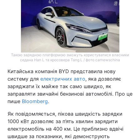
Такою зарядною платформою зможуть користуватися власники
седана Han L та кросовера Tang L / фото carnewschina
Китайська компанія BYD представила нову
систему для
електричних авто
, яка дозволяє
заряджати їх майже так само швидко, як
заправляти звичайні бензинові автомобілі. Про це
пише
Bloomberg
.
Як повідомляється, пікова швидкість зарядки
1000 кВт дозволяє за п’ять хвилин зарядити
електромобіль на 400 км. Це приблизно вдвічі
швидше за показники, які демонструють