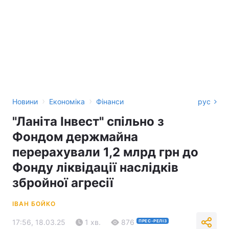
›
›
Новини
Економіка
Фінанси
рус
"Ланіта Інвест" спільно з
Фондом держмайна
перерахували 1,2 млрд грн до
Фонду ліквідації наслідків
збройної агресії
ІВАН БОЙКО
17:56, 18.03.25
1 хв.
876
ПРЕС-РЕЛІЗ