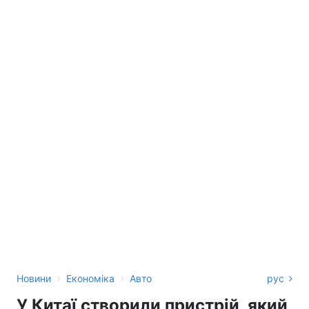
›
›
Новини
Економіка
Авто
рус
У Китаї створили пристрій, який