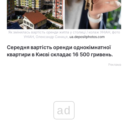
Як змінилась вартість оренди житла у столиці / колаж УНІАН, фото
УНІАН, Олександр Синиця,
ua.depositphotos.com
Середня вартість оренди однокімнатної
квартири в Києві складає 16 500 гривень.
Реклама
ad