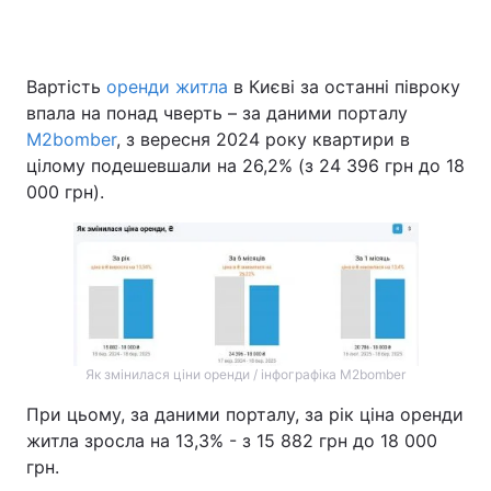
Вартість
оренди житла
в Києві за останні півроку
Головна
Війна
впала на понад чверть – за даними порталу
M2bomber
, з вересня 2024 року квартири в
Україна
Політика
цілому подешевшали на 26,2% (з 24 396 грн до 18
000 грн).
Економіка
Світ
Спорт
Наука
Техно і зв'язок
Лайт
Зброя
Інциденти
Як змінилася ціни оренди / інфографіка M2bomber
Здоров'я
Туризм
При цьому, за даними порталу, за рік ціна оренди
Цікавинки
Погода
житла зросла на 13,3% - з 15 882 грн до 18 000
грн.
Екологія
Регіони