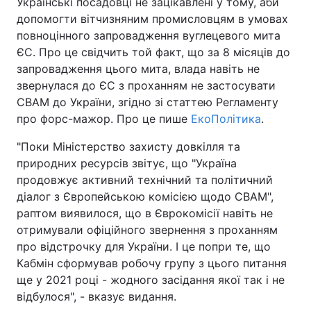
Українські посадовці не зацікавлені у тому, аби
допомогти вітчизняним промисловцям в умовах
повноцінного запровадження вуглецевого мита
ЄС. Про це свідчить той факт, що за 8 місяців до
запровадження цього мита, влада навіть не
звернулася до ЄС з проханням не застосувати
СВАМ до України, згідно зі статтею Регламенту
про форс-мажор. Про це пише
ЕкоПолітика
.
"Поки Міністерство захисту довкілля та
природних ресурсів звітує, що "Україна
продовжує активний технічний та політичний
діалог з Європейською комісією щодо СВАМ",
раптом виявилося, що в Єврокомісії навіть не
отримували офіційного звернення з проханням
про відстрочку для України. І це попри те, що
Кабмін сформував робочу групу з цього питання
ще у 2021 році - жодного засідання якої так і не
відбулося", - вказує видання.