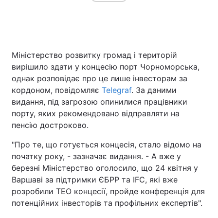
Головна
Війна
Міністерство розвитку громад і територій
Україна
Політика
вирішило здати у концесію порт Чорноморська,
однак розповідає про це лише інвесторам за
Економіка
Світ
кордоном, повідомляє
Telegraf
. За даними
видання, під загрозою опинилися працівники
Спорт
Наука
порту, яких рекомендовано відправляти на
пенсію достроково.
Техно і зв'язок
Лайт
"Про те, що готується концесія, стало відомо на
Зброя
Інциденти
початку року, - зазначає видання. - А вже у
березні Міністерство оголосило, що 24 квітня у
Здоров'я
Туризм
Варшаві за підтримки ЄБРР та IFC, які вже
розробили ТЕО концесії, пройде конференція для
Цікавинки
Погода
потенційних інвесторів та профільних експертів".
Екологія
Регіони