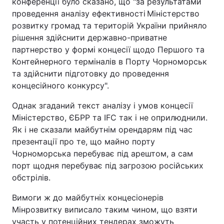
конференції було сказано, що "за результатами
проведення аналізу ефективності Міністерство
Тема оформлення
розвитку громад та територій України прийняло
рішення здійснити державно-приватне
партнерство у формі концесії щодо Першого та
Контейнерного терміналів в Порту Чорноморськ
та здійснити підготовку до проведення
концесійного конкурсу".
Однак згаданий текст аналізу і умов концесії
Міністерство, ЄБРР та IFC так і не оприлюднили.
Як і не сказали майбутнім орендарям під час
презентації про те, що майно порту
Чорноморська перебуває під арештом, а сам
порт щодня перебуває під загрозою російських
обстрілів.
Вимоги ж до майбутніх концесіонерів
Мінрозвитку виписало таким чином, що взяти
участь у потенційних тендерах зможуть