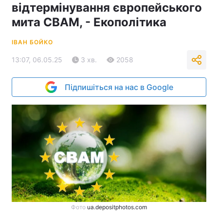
відтермінування європейського
мита СВАМ, - Екополітика
ІВАН БОЙКО
13:07, 06.05.25
3 хв.
2058
Підпишіться на нас в Google
Фото
ua.depositphotos.com