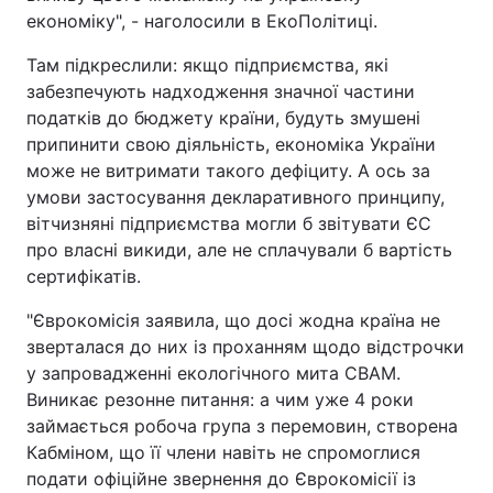
економіку", - наголосили в ЕкоПолітиці.
Там підкреслили: якщо підприємства, які
забезпечують надходження значної частини
податків до бюджету країни, будуть змушені
припинити свою діяльність, економіка України
може не витримати такого дефіциту. А ось за
умови застосування декларативного принципу,
вітчизняні підприємства могли б звітувати ЄС
про власні викиди, але не сплачували б вартість
сертифікатів.
"Єврокомісія заявила, що досі жодна країна не
зверталася до них із проханням щодо відстрочки
у запровадженні екологічного мита СВАМ.
Виникає резонне питання: а чим уже 4 роки
займається робоча група з перемовин, створена
Кабміном, що її члени навіть не спромоглися
подати офіційне звернення до Єврокомісії із