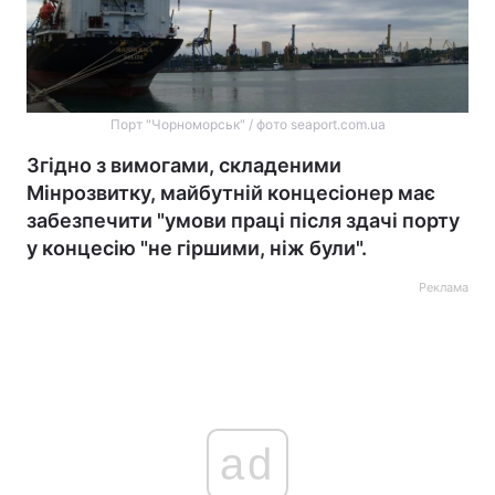
Порт "Чорноморськ" / фото seaport.com.ua
Згідно з вимогами, складеними
Мінрозвитку, майбутній концесіонер має
забезпечити "умови праці після здачі порту
у концесію "не гіршими, ніж були".
Реклама
ad