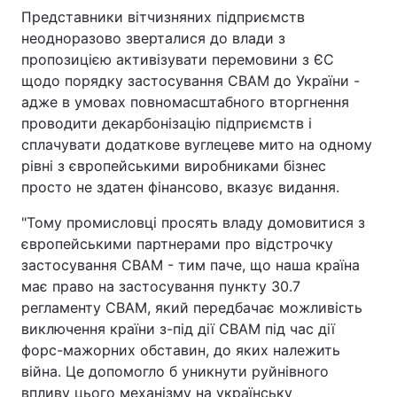
Представники вітчизняних підприємств
неодноразово зверталися до влади з
пропозицією активізувати перемовини з ЄС
щодо порядку застосування СВАМ до України -
адже в умовах повномасштабного вторгнення
проводити декарбонізацію підприємств і
сплачувати додаткове вуглецеве мито на одному
рівні з європейськими виробниками бізнес
просто не здатен фінансово, вказує видання.
"Тому промисловці просять владу домовитися з
європейськими партнерами про відстрочку
застосування СВАМ - тим паче, що наша країна
має право на застосування пункту 30.7
регламенту CBAM, який передбачає можливість
виключення країни з-під дії CBAM під час дії
форс-мажорних обставин, до яких належить
війна. Це допомогло б уникнути руйнівного
впливу цього механізму на українську