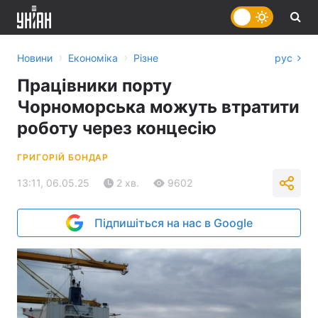
›
›
Новини
Економіка
Різне
рус
Працівники порту
Чорноморська можуть втратити
роботу через концесію
ГРИГОРІЙ БОНДАР
13:11, 06.05.25
2 хв.
9602
Підпишіться на нас в Google