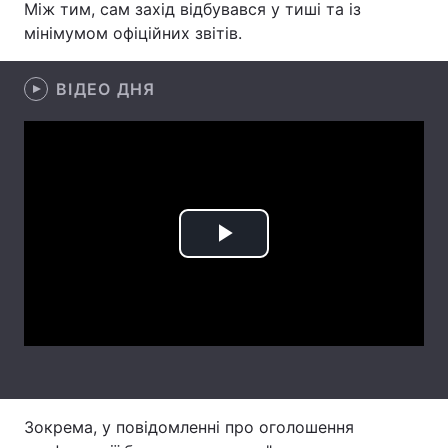
Між тим, сам захід відбувався у тиші та із
мінімумом офіційних звітів.
Лонгріди
ВІДЕО ДНЯ
Відео з Youtube
Статті
Інтерв'ю
Думки
Архів
Вакансії
Контакти
Play
Послуги
Video
Зокрема, у повідомленні про оголошення