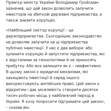
Прем'єр-міністр України Володимир Гройсман
зазначив, що цей закон дозволить залучити
Тема оформлення
інвесторів на збиткові державні підприємства, а
також знизити корупцію.
«Найбільший сектор корупції - це
держпідприємства. Сьогоднішнє законодавство
не дозволяє залучити на ці підприємства
публічно інвестиції. У нас є два вибори: або
зупинити корупцію й запустити підприємства, які
є відсталими за технологіями й не приносять
прибутку. Або все залишити як є - неефективно.
В цьому законі є юридичні механізми, які
захищають інвестиції й серед іншого
використовують англійське право. Цей закон є
відкритим і дає можливість створити десятки
тисяч робочих місць у найближчий період в
Україні. Я хочу попросити підтримати цей закон»,
- сказав він.