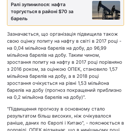
Ралі зупинилося: нафта
торгується в районі $70 за
барель
Зазначається, що організація підвищила також
свою оцінку попиту на нафту в світі в 2017 році -
на 0,04 мільйона барелів на добу, до 96,99
мільйона барелів на добу. Таким чином,
зростання попиту на нафту в 2017 році порівняно
з 2016 роком, за оцінкою ОПЕК, становило 1,57
мільйона барелів на добу, а в 2018 році
зростання очікується на рівні 1,53 мільйона
барелів на добу (прогноз покращений приблизно
на 0,2 мільйона барелів на добу)".
"Підвищення прогнозу в основному стало
результатом більш високих, ніж очікувалося
раніше, даних по Європі і Китаю", - пояснюється в
доповіді. ОПЕК відзначає, що в нинішньому році