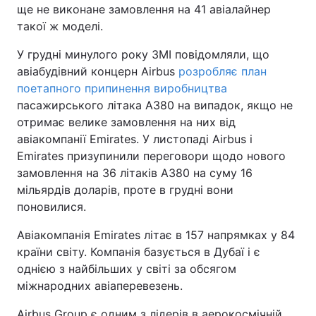
ще не виконане замовлення на 41 авіалайнер
такої ж моделі.
У грудні минулого року ЗМІ повідомляли, що
авіабудівний концерн Airbus
розробляє план
поетапного припинення виробництва
пасажирського літака A380 на випадок, якщо не
отримає велике замовлення на них від
авіакомпанії Emirates. У листопаді Airbus і
Emirates призупинили переговори щодо нового
замовлення на 36 літаків A380 на суму 16
мільярдів доларів, проте в грудні вони
поновилися.
Авіакомпанія Emirates літає в 157 напрямках у 84
країни світу. Компанія базується в Дубаї і є
однією з найбільших у світі за обсягом
міжнародних авіаперевезень.
Airbus Group є одним з лідерів в аерокосмічній