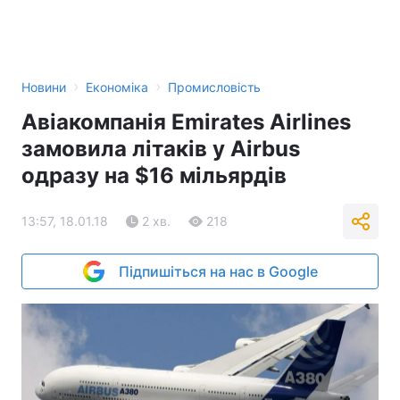
›
›
Новини
Економіка
Промисловість
Авіакомпанія Emirates Airlines
замовила літаків у Airbus
одразу на $16 мільярдів
13:57, 18.01.18
2 хв.
218
Підпишіться на нас в Google