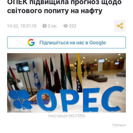
ОПЕК підвищила прогноз щодо
світового попиту на нафту
14:20, 18.01.18
2 хв.
222
Підпишіться на нас в Google
Ілюстрація REUTERS
Реклама