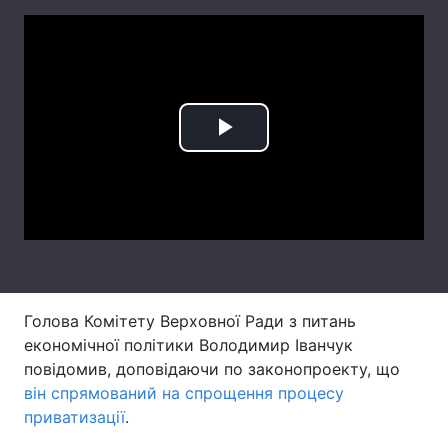
Лонгріди
Відео з Youtube
Статті
Інтерв'ю
Думки
Play
Архів
Вакансії
Video
Контакти
Послуги
Голова Комітету Верховної Ради з питань
економічної політики Володимир Іванчук
повідомив, доповідаючи по законопроекту, що
він спрямований на спрощення процесу
приватизації
.