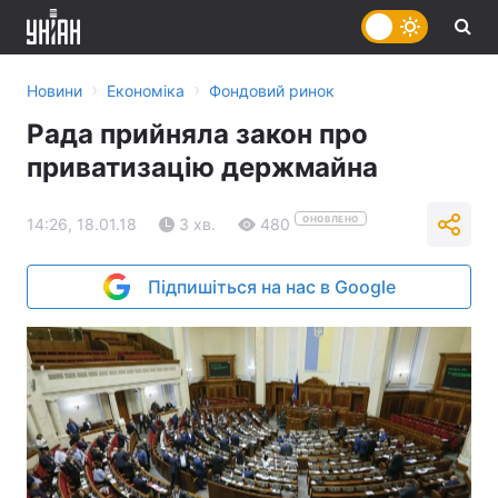
›
›
Новини
Економіка
Фондовий ринок
Рада прийняла закон про
приватизацію держмайна
ОНОВЛЕНО
14:26, 18.01.18
3 хв.
480
Підпишіться на нас в Google