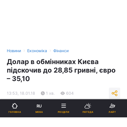
›
›
Новини
Економіка
Фінанси
Долар в обмінниках Києва
підскочив до 28,85 гривні, євро
– 35,10
13:53, 18.01.18
1 хв.
604
RU
Підпишіться на нас в Google
МОВА
ГОЛОВНА
РОЗДІЛИ
ПОГОДА
ЛАЙТ