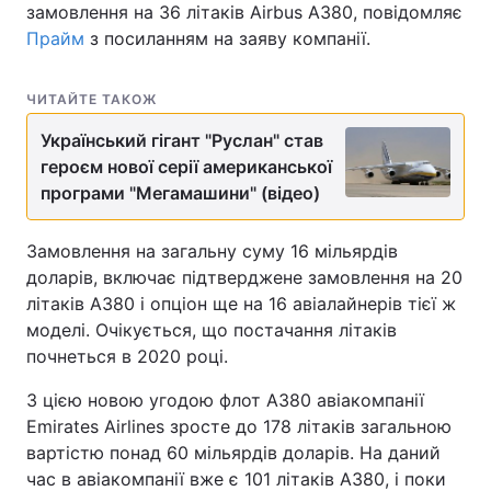
замовлення на 36 літаків Airbus A380, повідомляє
Прайм
з посиланням на заяву компанії.
ЧИТАЙТЕ ТАКОЖ
Український гігант "Руслан" став
героєм нової серії американської
програми "Мегамашини" (відео)
Замовлення на загальну суму 16 мільярдів
доларів, включає підтверджене замовлення на 20
літаків A380 і опціон ще на 16 авіалайнерів тієї ж
моделі. Очікується, що постачання літаків
почнеться в 2020 році.
З цією новою угодою флот A380 авіакомпанії
Emirates Airlines зросте до 178 літаків загальною
вартістю понад 60 мільярдів доларів. На даний
час в авіакомпанії вже є 101 літаків A380, і поки