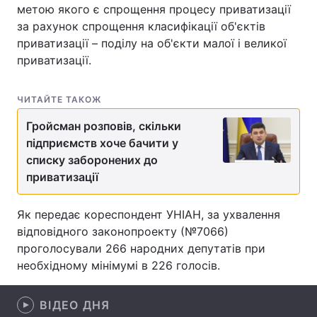
метою якого є спрощення процесу приватизації
за рахунок спрощення класифікації об'єктів
приватизації – поділу на об'єкти малої і великої
приватизації.
Головна
Війна
Україна
Політика
ЧИТАЙТЕ ТАКОЖ
Економіка
Світ
Гройсман розповів, скільки
підприємств хоче бачити у
Спорт
Наука
списку заборонених до
приватизації
Техно і зв'язок
Лайт
Як передає кореспондент УНІАН, за ухвалення
Зброя
Інциденти
відповідного законопроекту (№7066)
проголосували 266 народних депутатів при
Здоров'я
Туризм
необхідному мінімумі в 226 голосів.
Цікавинки
Погода
ВІДЕО ДНЯ
Екологія
Регіони