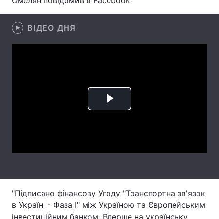
Омелян повідомив в Facebook.
Лонгріди
ВІДЕО ДНЯ
Відео з Youtube
Статті
Інтерв'ю
Думки
Архів
Вакансії
Play
Контакти
Video
Послуги
"Підписано фінансову Угоду "Транспортна зв'язок
в Україні - Фаза I" між Україною та Європейським
інвестиційним банком. Вперше на українську