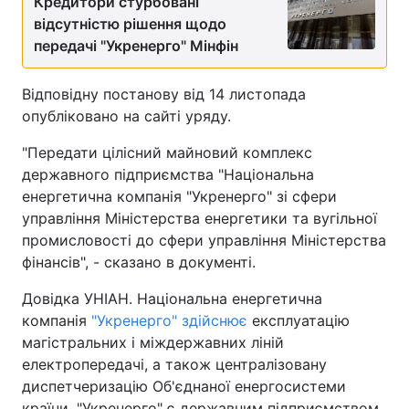
Кредитори стурбовані
відсутністю рішення щодо
передачі "Укренерго" Мінфін
Відповідну постанову від 14 листопада
опубліковано на сайті уряду.
"Передати цілісний майновий комплекс
державного підприємства "Національна
енергетична компанія "Укренерго" зі сфери
управління Міністерства енергетики та вугільної
промисловості до сфери управління Міністерства
фінансів", - сказано в документі.
Довідка УНІАН. Національна енергетична
компанія
"Укренерго" здійснює
експлуатацію
магістральних і міждержавних ліній
електропередачі, а також централізовану
диспетчеризацію Об'єднаної енергосистеми
країни. "Укренерго" є державним підприємством,