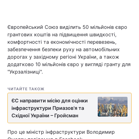
Європейський Союз виділить 50 мільйонів євро
Головна
Війна
грантових коштів на підвищення швидкості,
Україна
Політика
комфортності та економічності перевезень,
забезпечення безпеки руху на автомобільних
Економіка
Світ
дорогах у західному регіоні України, а також
додатково 10 мільйонів євро у вигляді гранту для
Спорт
Наука
"Укрзалізниці".
Техно і зв'язок
Лайт
ЧИТАЙТЕ ТАКОЖ
Зброя
Інциденти
ЄС направити місію для оцінки
інфраструктури Приазов'я та
Здоров'я
Туризм
Східної України – Гройсман
Цікавинки
Погода
Про це міністр інфраструктури Володимир
Екологія
Регіони