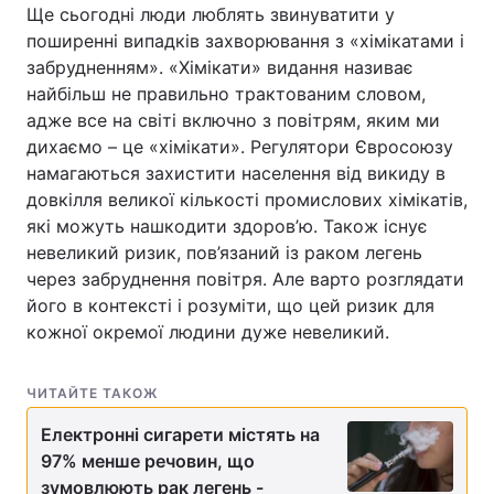
Ще сьогодні люди люблять звинуватити у
поширенні випадків захворювання з «хімікатами і
забрудненням». «Хімікати» видання називає
найбільш не правильно трактованим словом,
адже все на світі включно з повітрям, яким ми
дихаємо – це «хімікати». Регулятори Євросоюзу
намагаються захистити населення від викиду в
довкілля великої кількості промислових хімікатів,
які можуть нашкодити здоров’ю. Також існує
невеликий ризик, пов’язаний із раком легень
через забруднення повітря. Але варто розглядати
його в контексті і розуміти, що цей ризик для
кожної окремої людини дуже невеликий.
ЧИТАЙТЕ ТАКОЖ
Електронні сигарети містять на
97% менше речовин, що
зумовлюють рак легень -