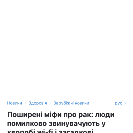
›
›
Новини
Здоров'я
Зарубіжні новини
рус
Поширені міфи про рак: люди
помилково звинувачують у
хворобі wi-fi і загадкові