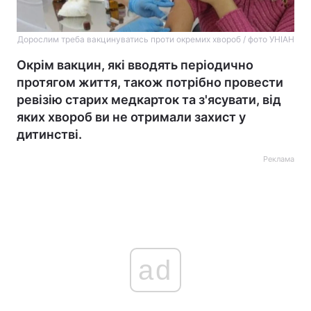
Дорослим треба вакцинуватись проти окремих хвороб / фото УНІАН
Окрім вакцин, які вводять періодично
протягом життя, також потрібно провести
ревізію старих медкарток та з'ясувати, від
яких хвороб ви не отримали захист у
дитинстві.
Реклама
ad