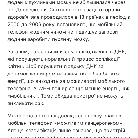
людей з пухлинами мозку не збільшилася через
це. Дослідження Світової організації охорони
здоров’я, яке проводилося в 13 країнах в період з
2000 до 2006 року, встановило, що мобільний
телефон жодним чином не підвищує загрози
людини заробити пухлину мозку.
Загалом, рак спричиняють пошкодження в ДНК,
які порушують нормальний процес реплікації
клітин. Щоб порушити людську ДНК за
допомогою випромінювання, потрібно багато
енергії, що виходить за можливості мобільного
телефона. А Wi-Fi поширює ще менше енергії, ніж
«мобільник». Тому обидва пристрої не можуть
викликати рак.
Міжнародна агенція дослідження раку вважає
мобільні телефони «можливим канцерогеном».
Але ця класифікація лише означає, що пристрій
гіпотетично міг би бути чинником, який не можна