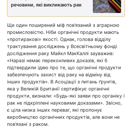
речовини, які викликають рак
Ще один поширений міф пов’язаний з аграрною
промисловістю. Ніби органічні продукти мають
«протиракові» якості. Однак, голова відділу
трактування досліджень у Всесвітньому фонді
дослідження раку Майкл МакКаллі зауважив:
«Наразі немає переконливих доказів, які б
підтвердили ідею про те, що органічні продукти
забезпечують захист від раку на відміну від
інших продуктів». В Асоціації з питань ґрунтів,
яка у Великій Британії сертифікує органічні
продукти, визнали: «Будь-які заяви про органіку і
рак не підкріплені науковими доказами». Звісно,
є ціла низка інших переваг, які пропонує
виробництво органічних продуктів, але вони не
пов’язані з раком.