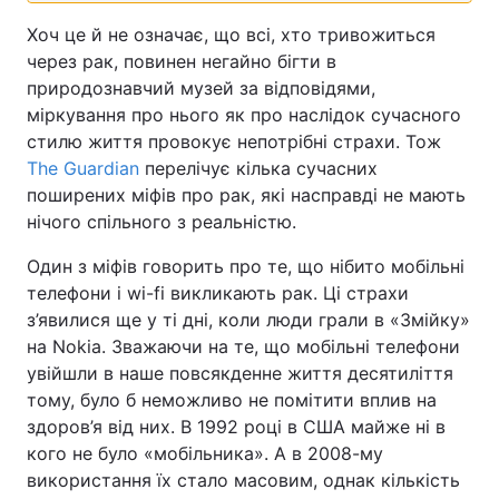
Хоч це й не означає, що всі, хто тривожиться
через рак, повинен негайно бігти в
природознавчий музей за відповідями,
міркування про нього як про наслідок сучасного
стилю життя провокує непотрібні страхи. Тож
The Guardian
перелічує кілька сучасних
поширених міфів про рак, які насправді не мають
нічого спільного з реальністю.
Один з міфів говорить про те, що нібито мобільні
телефони і wi-fi викликають рак. Ці страхи
з’явилися ще у ті дні, коли люди грали в «Змійку»
на Nokia. Зважаючи на те, що мобільні телефони
увійшли в наше повсякденне життя десятиліття
тому, було б неможливо не помітити вплив на
здоров’я від них. В 1992 році в США майже ні в
кого не було «мобільника». А в 2008-му
використання їх стало масовим, однак кількість