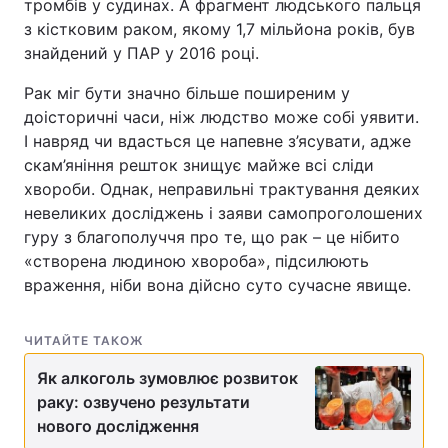
тромбів у судинах. А фрагмент людського пальця
з кістковим раком, якому 1,7 мільйона років, був
знайдений у ПАР у 2016 році.
Рак міг бути значно більше поширеним у
доісторичні часи, ніж людство може собі уявити.
І навряд чи вдасться це напевне з’ясувати, адже
скам’яніння решток знищує майже всі сліди
хвороби. Однак, неправильні трактування деяких
невеликих досліджень і заяви самопроголошених
гуру з благополуччя про те, що рак – це нібито
«створена людиною хвороба», підсилюють
враження, ніби вона дійсно суто сучасне явище.
ЧИТАЙТЕ ТАКОЖ
Як алкоголь зумовлює розвиток
раку: озвучено результати
нового дослідження