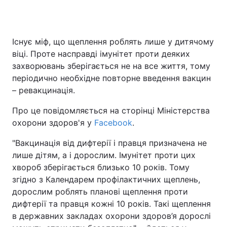
Існує міф, що щеплення роблять лише у дитячому
Головна
Війна
віці. Проте насправді імунітет проти деяких
захворювань зберігається не на все життя, тому
Україна
Політика
періодично необхідне повторне введення вакцин
Економіка
Світ
– ревакцинація.
Про це повідомляється на сторінці Міністерства
Спорт
Наука
охорони здоров'я у
Facebook
.
Техно і зв'язок
Лайт
"Вакцинація від дифтерії і правця призначена не
лише дітям, а і дорослим. Імунітет проти цих
Зброя
Інциденти
хвороб зберігається близько 10 років. Тому
Здоров'я
Туризм
згідно з Календарем профілактичних щеплень,
дорослим роблять планові щеплення проти
Цікавинки
Погода
дифтерії та правця кожні 10 років. Такі щеплення
в державних закладах охорони здоров’я дорослі
Екологія
Регіони