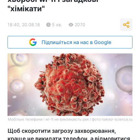
"хімікати"
18:40, 20.08.18
5 хв.
2070
Підпишіться на нас в Google
Мобільні телефони і wi-fi не викликають рак / фото naked-science.ru
Щоб скоротити загрозу захворювання,
краще не викидати телефон, а відмовитися