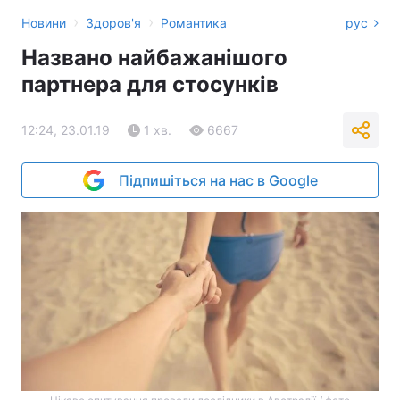
›
›
Новини
Здоров'я
Романтика
рус
Названо найбажанішого
партнера для стосунків
12:24, 23.01.19
1 хв.
6667
Підпишіться на нас в Google