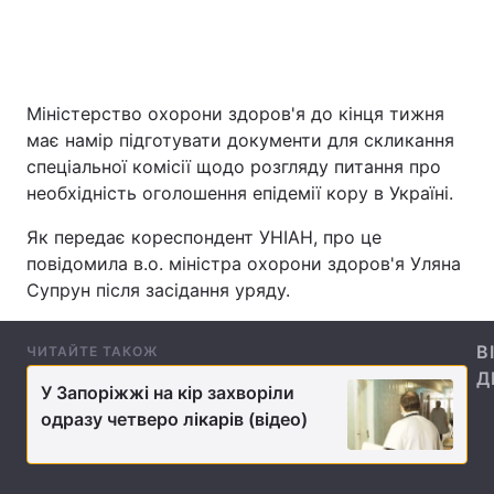
Головна
Війна
Міністерство охорони здоров'я до кінця тижня
має намір підготувати документи для скликання
Україна
Політика
спеціальної комісії щодо розгляду питання про
необхідність оголошення епідемії кору в Україні.
Економіка
Світ
Як передає кореспондент УНІАН, про це
Спорт
Наука
повідомила в.о. міністра охорони здоров'я Уляна
Супрун після засідання уряду.
Техно і зв'язок
Лайт
Зброя
Інциденти
В
ЧИТАЙТЕ ТАКОЖ
Д
Здоров'я
Туризм
У Запоріжжі на кір захворіли
одразу четверо лікарів (відео)
Цікавинки
Погода
Екологія
Регіони