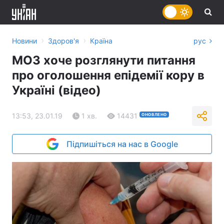
›
›
Новини
Здоров'я
Країна
рус
МОЗ хоче розглянути питання
про оголошення епідемії кору в
Україні (відео)
13:53, 23.01.19
1 хв.
14431
ОНОВЛЕНО
Підпишіться на нас в Google