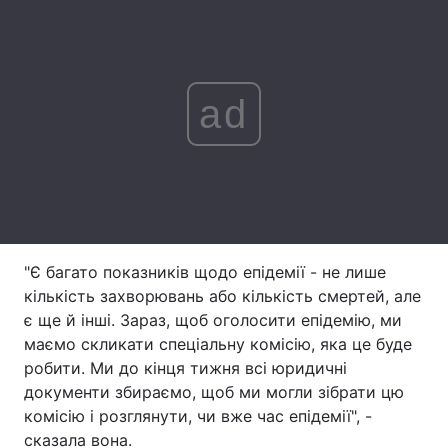
Лонгріди
Відео з Youtube
Статті
ad
Інтерв'ю
Думки
Архів
Вакансії
Контакти
Послуги
"Є багато показників щодо епідемії - не лише
кількість захворювань або кількість смертей, але
є ще й інші. Зараз, щоб оголосити епідемію, ми
маємо скликати спеціальну комісію, яка це буде
робити. Ми до кінця тижня всі юридичні
документи збираємо, щоб ми могли зібрати цю
комісію і розглянути, чи вже час епідемії", -
сказала вона.