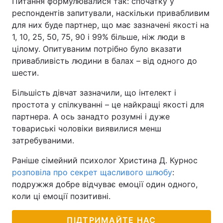
Питання формулювалися так: спочатку у
респондентів запитували, наскільки привабливим
для них буде партнер, що має зазначені якості на
1, 10, 25, 50, 75, 90 і 99% більше, ніж люди в
цілому. Опитуваним потрібно було вказати
привабливість людини в балах – від одного до
шести.
Більшість дівчат зазначили, що інтелект і
простота у спілкуванні – це найкращі якості для
партнера. А ось занадто розумні і дуже
товариські чоловіки виявилися менш
затребуваними.
Раніше сімейний психолог Христина Д. Курнос
розповіла про секрет щасливого шлюбу
:
подружжя добре відчуває емоції один одного,
коли ці емоції позитивні.
ПІДТРИМАЙТЕ НАС