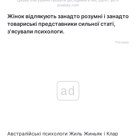
Цікаве опитування провели дослідники в Австралії / фото
pixabay.com
Жінок відлякують занадто розумні і занадто
товариські представники сильної статі,
з'ясували психологи.
Реклама
ad
Австралійські психологи Жиль Жиньяк і Клар