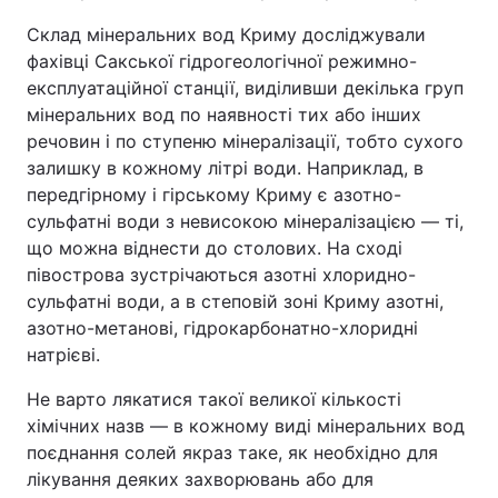
Склад мінеральних вод Криму досліджували
фахівці Сакської гідрогеологічної режимно-
експлуатаційної станції, виділивши декілька груп
мінеральних вод по наявності тих або інших
речовин і по ступеню мінералізації, тобто сухого
залишку в кожному літрі води. Наприклад, в
передгірному і гірському Криму є азотно-
сульфатні води з невисокою мінералізацією — ті,
що можна віднести до столових. На сході
півострова зустрічаються азотні хлоридно-
сульфатні води, а в степовій зоні Криму азотні,
азотно-метанові, гідрокарбонатно-хлоридні
натрієві.
Не варто лякатися такої великої кількості
хімічних назв — в кожному виді мінеральних вод
поєднання солей якраз таке, як необхідно для
лікування деяких захворювань або для