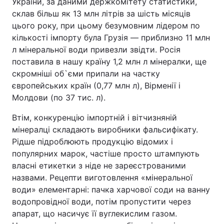
України, за даними держкомітету статистики,
склав більш як 13 млн літрів за шість місяців
Тема оформлення
цього року, при цьому безумовним лідером по
кількості імпорту була Грузія — приблизно 11 млн
л мінеральної води привезли звідти. Росія
поставила в нашу країну 1,2 млн л мінералки, ще
скромніші об`єми припали на частку
європейських країн (0,77 млн л), Вірменії і
Молдови (по 37 тис. л).
Втім, конкуренцію імпортній і вітчизняній
мінералці складають виробники фальсифікату.
Рідше підроблюють продукцію відомих і
популярних марок, частіше просто штампують
власні етикетки з ніде не зареєстрованими
назвами. Рецепти виготовлення «мінеральної
води» елементарні: пачка харчової соди на ванну
водопровідної води, потім пропустити через
апарат, що насичує її вуглекислим газом.