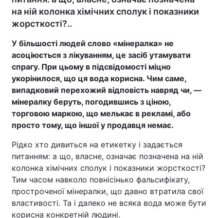
на ній колонка хімічних сполук і показники
жорсткості?..
У більшості людей слово «мінералка» не
асоціюється з лікуванням, це засіб утамувати
спрагу. При цьому в підсвідомості міцно
укорінилося, що ця вода корисна. Чим саме,
випадковий перехожий відповість навряд чи, —
мінералку беруть, погодившись з ціною,
торговою маркою, що мелькає в рекламі, або
просто тому, що іншої у продавця немає.
Рідко хто дивиться на етикетку і задається
питанням: а що, власне, означає позначена на ній
колонка хімічних сполук і показники жорсткості?
Тим часом навколо повнісінько фальсифікату,
простроченої мінералки, що давно втратила свої
властивості. Та і далеко не всяка вода може бути
корисна конкретній людині.