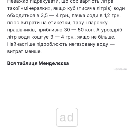
Неважко підрахувати, що собівартість літра
такої «мінералки», якщо куб (тисяча літрів) води
обходиться в 3,5 — 4 грн., пачка соди в 1,2 грн.
плюс витрати на етикетки, тару і парочку
працівників, приблизно 30 — 50 коп. А уроздріб
літр води коштує 3 — 4 грн., якщо не більше.
Найчастіше підроблюють негазовану воду —
витрат менше.
Вся таблиця Менделєєва
Реклама
ad