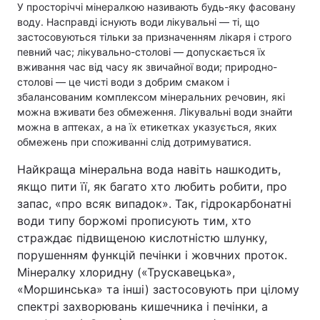
У просторіччі мінералкою називають будь-яку фасовану
воду. Насправді існують води лікувальні — ті, що
застосовуються тільки за призначенням лікаря і строго
певний час; лікувально-столові — допускається їх
вживання час від часу як звичайної води; природно-
столові — це чисті води з добрим смаком і
збалансованим комплексом мінеральних речовин, які
можна вживати без обмеження. Лікувальні води знайти
можна в аптеках, а на їх етикетках указується, яких
обмежень при споживанні слід дотримуватися.
Найкраща мінеральна вода навіть нашкодить,
якщо пити її, як багато хто любить робити, про
запас, «про всяк випадок». Так, гідрокарбонатні
води типу боржомі прописують тим, хто
страждає підвищеною кислотністю шлунку,
порушенням функцій печінки і жовчних проток.
Мінералку хлоридну («Трускавецька»,
«Моршинська» та інші) застосовують при цілому
спектрі захворювань кишечника і печінки, а