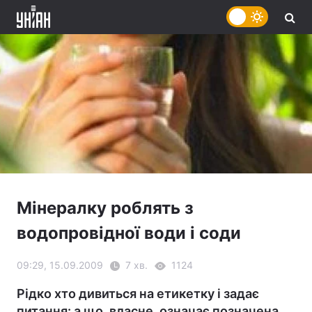
Мінералку роблять з
водопровідної води і соди
09:29, 15.09.2009
7 хв.
1124
Рідко хто дивиться на етикетку і задає
питання: а що, власне, означає позначена