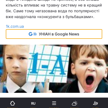
кількість впливає на травну систему не в кращий
бік. Саме тому негазована вода по популярності
вже наздогнала «конкурента з бульбашками».
1k.com.ua
УНІАН в Google News
Як зберегти здоров'я школяра?
RU