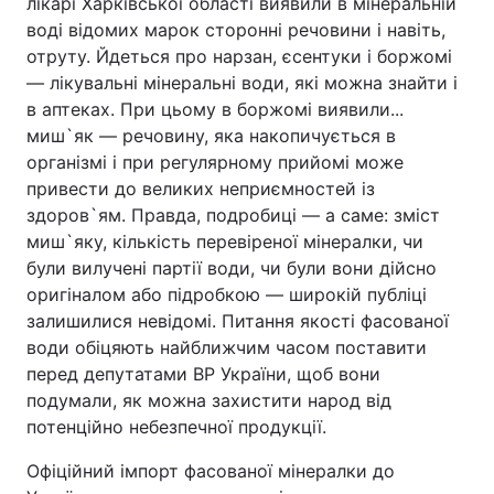
лікарі Харківської області виявили в мінеральній
воді відомих марок сторонні речовини і навіть,
Лонгріди
отруту. Йдеться про нарзан, єсентуки і боржомі
— лікувальні мінеральні води, які можна знайти і
Відео з Youtube
Статті
в аптеках. При цьому в боржомі виявили...
миш`як — речовину, яка накопичується в
Інтерв'ю
Думки
організмі і при регулярному прийомі може
привести до великих неприємностей із
Архів
Вакансії
здоров`ям. Правда, подробиці — а саме: зміст
миш`яку, кількість перевіреної мінералки, чи
Контакти
були вилучені партії води, чи були вони дійсно
оригіналом або підробкою — широкій публіці
Послуги
залишилися невідомі. Питання якості фасованої
води обіцяють найближчим часом поставити
перед депутатами ВР України, щоб вони
подумали, як можна захистити народ від
потенційно небезпечної продукції.
Офіційний імпорт фасованої мінералки до