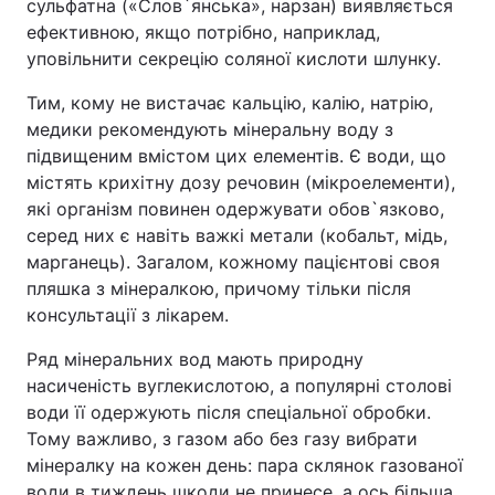
сульфатна («Слов`янська», нарзан) виявляється
ефективною, якщо потрібно, наприклад,
уповільнити секрецію соляної кислоти шлунку.
Тим, кому не вистачає кальцію, калію, натрію,
медики рекомендують мінеральну воду з
підвищеним вмістом цих елементів. Є води, що
містять крихітну дозу речовин (мікроелементи),
які організм повинен одержувати обов`язково,
серед них є навіть важкі метали (кобальт, мідь,
марганець). Загалом, кожному пацієнтові своя
пляшка з мінералкою, причому тільки після
консультації з лікарем.
Ряд мінеральних вод мають природну
насиченість вуглекислотою, а популярні столові
води її одержують після спеціальної обробки.
Тому важливо, з газом або без газу вибрати
мінералку на кожен день: пара склянок газованої
води в тиждень шкоди не принесе, а ось більша