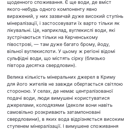
щоденного споживання. Є ще води, де вміст
якого-небудь одного компоненту явно
виражений, у них зазвичай дуже високий ступінь
мінералізації, і застосовувати їх варто тільки як
лікувальні. Це, наприклад, вуглекислі води, які
зустрічаються тільки на Керченському
півострові, — там дуже багато брому, йоду,
вільної вуглекислоти. У цьому ж регіоні відомі
сульфідні води, що містять сірку (близько
півтора десятка свердловин).
Велика кількість мінеральних джерел в Криму
для його жителів не завжди обертається світлою
стороною. У селах, де немає централізованої
подачі води, люди вимушені користуватися
джерелами, колодязями (деколи вони навіть
самовільно розкривають затампоновані
свердловини), в яких вода відрізняється високим
ступенем мінералізації. І вимушене споживання