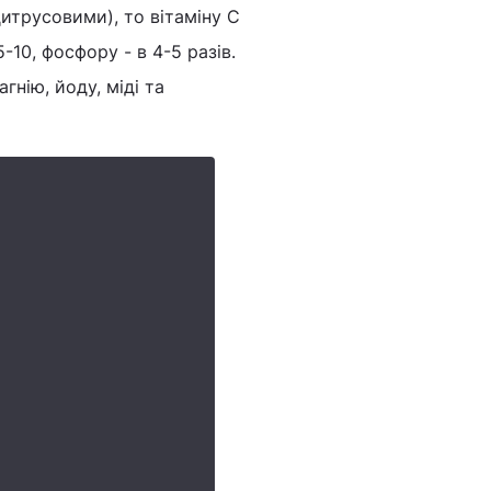
итрусовими), то вітаміну С
 5-10, фосфору - в 4-5 разів.
гнію, йоду, міді та