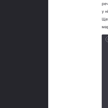
реч
у н
Ще 
ма