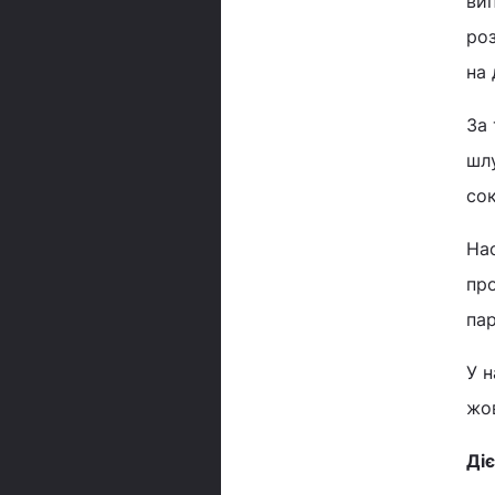
вип
роз
на 
За 
шл
сок
Нас
про
пар
У н
жов
Діє