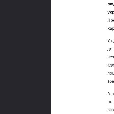
люд
ук
Про
кор
У ц
дос
нез
зде
пош
збе
А н
рос
ві