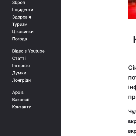
Зброя
Інциденти
Здоров'я
Туризм
Цікавинки
Погода
Відео з Youtube
Статті
Інтерв'ю
Сі
Думки
по
Лонгріди
ін
Архів
пр
Вакансії
Контакти
Чу
вк
вкр