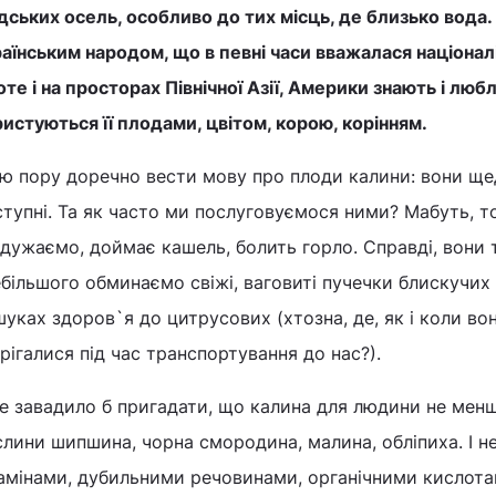
ських осель, особливо до тих місць, де близько вода. І
раїнським народом, що в певні часи вважалася націона
те і на просторах Північної Азії, Америки знають і люб
истуються її плодами, цвітом, корою, корінням.
ю пору доречно вести мову про плоди калини: вони ще
тупні. Та як часто ми послуговуємося ними? Мабуть, тод
дужаємо, доймає кашель, болить горло. Справді, вони 
більшого обминаємо свіжі, ваговиті пучечки блискучих 
уках здоров`я до цитрусових (хтозна, де, як і коли в
рігалися під час транспортування до нас?).
е завадило б пригадати, що калина для людини не менш ц
лини шипшина, чорна смородина, малина, обліпиха. І не
тамінами, дубильними речовинами, органічними кислот