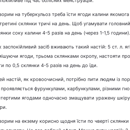
покійливе під час болісних менструацій.
ворим на туберкульоз треба їсти ягоди калини якомога
третині склянки тричі на день. Щоб угамувати головний 
янки соку калини 4-5 разів на день (через 1-1,5 години)
к заспокійливий засіб вживають такий настій: 5 ст. л. яг
ішуючи ягоди, трьома склянками окропу, настояти про
и по 0,5 склянки 4-5 разів на день до їди.
ей настій, як кровоочисний, потрібно пити людям із по
 проявляється фурункулами, карбункулами, різними гн
зтертими ягодами одночасно змащувати уражену шкіру.
ри.
ворим на екзему корисно щодня їсти по чверті склянки я