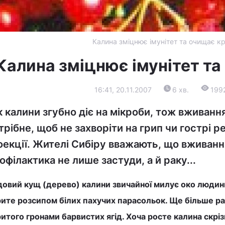
Калина зміцнює імунітет та очищає к
Калина зміцнює імунітет та
16:41, 20.11.2007
6 хв.
199
к калини згубно діє на мікроби, тож вживання
трібне, щоб не захворіти на грип чи гострі р
фекції. Жителі Сибіру вважають, що вживанн
офілактика не лише застуди, а й раку...
довий кущ (дерево) калини звичайної милує око людини
рите розсипом білих пахучих парасольок. Ще більше ра
итого гронами барвистих ягід. Хоча росте калина скріз