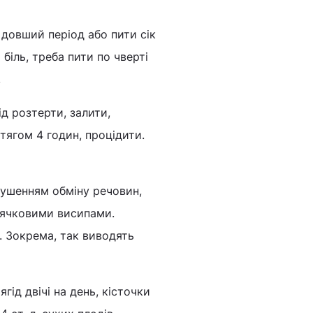
 довший період або пити сік
біль, треба пити по чверті
.
ід розтерти, залити,
тягом 4 годин, процідити.
рушенням обміну речовин,
оячковими висипами.
 Зокрема, так виводять
гід двічі на день, кісточки