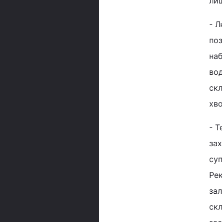
лиш
- 
поз
наб
вод
скл
хв
- Т
зах
су
Рек
зал
скл