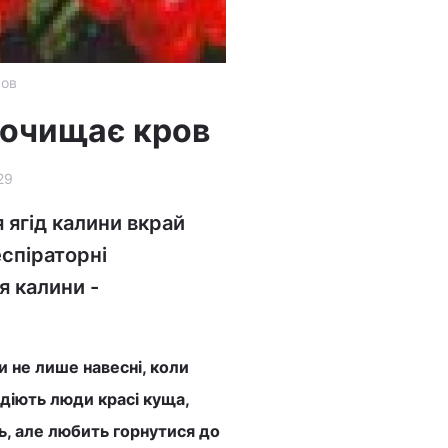
ров
 очищає кров
29
 ягід калини вкрай
еспіраторні
я калини -
 не лише навесні, коли
діють люди красі куща,
ь, але любить горнутися до