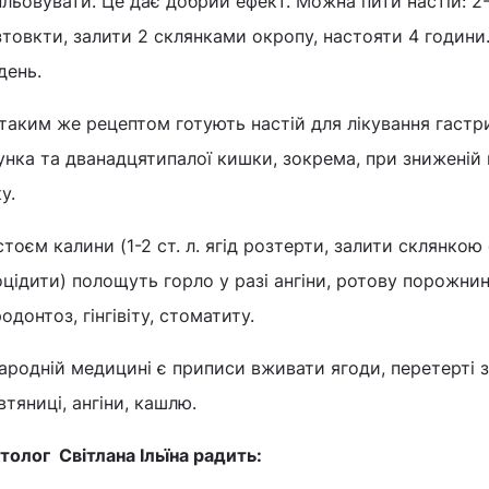
льовувати. Це дає добрий ефект. Можна пити настій: 2-4
товкти, залити 2 склянками окропу, настояти 4 години.
день.
таким же рецептом готують настій для лікування гастр
унка та дванадцятипалої кишки, зокрема, при зниженій
у.
тоєм калини (1-2 ст. л. ягід розтерти, залити склянкою 
цідити) полощуть горло у разі ангіни, ротову порожни
одонтоз, гінгівіту, стоматиту.
ародній медицині є приписи вживати ягоди, перетерті з
тяниці, ангіни, кашлю.
толог Світлана Ільїна радить: