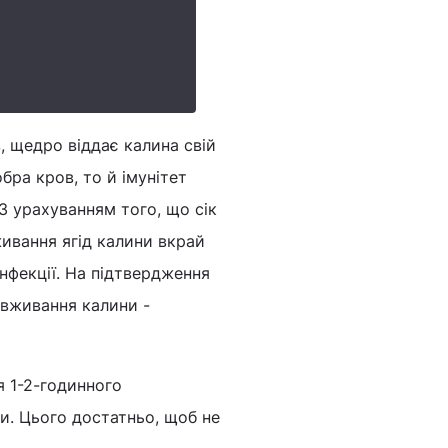
, щедро віддає калина свій
бра кров, то й імунітет
 З урахуванням того, що сік
живання ягід калини вкрай
інфекції. На підтвердження
 вживання калини -
я 1-2-годинного
и. Цього достатньо, щоб не