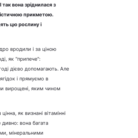
 так вона зріднилася з
лістичною прикметою.
лять цю рослину і
дро вродили і за ціною
і, як "припече":
тоді дієво допомагають. Але
ягідок і прямуємо в
они вирощені, яким чином
інна, як визнані вітамінні
 дивно: вона багата
ами, мінеральними