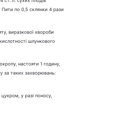
 ст. л. сухих плодів
 Пити по 0,5 склянки 4 рази
иту, виразкової хвороби
 кислотності шлункового
окропу, настояти 1 годину,
ну за таких захворювань:
 цукром, у разі поносу,