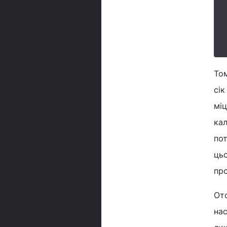
Том
сік
міц
кал
пот
цьо
про
Ото
нас