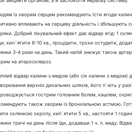
е зміцнити організм, а й заспокоїти нервову систему.
Людям із хворим серцем рекомендують їсти ягоди калин
итивно впливають на серцеву діяльність і збільшують 
ряки. Добрий лікувальний ефект дає відвар ягід: 1 склян
и, кип`ятити 8-10 хв., процідити, трохи остудити, додат
янки 3-4 рази на день. Такий напій знижує також арте
орим на атеросклероз.
еплий відвар калини з медом (або сік калини з медом) 
ворювання верхніх дихальних шляхів, його п`ють у разі
проводжується гострим головним болем, кашлем, охрип
омендують також хворим із бронхіальною астмою. Готуют
ити склянкою окропу, кип`ятити 5 хв., настояти 1 годи
янки тричі на день після їди, додавши 1 ч. л. меду. Від