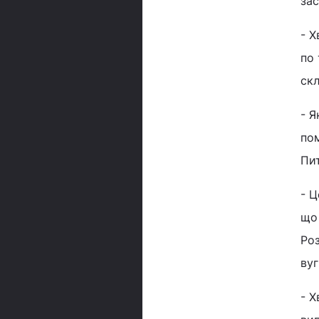
зас
- Х
по 
скл
- Я
пом
Пит
- Ц
що
Ро
вуг
- Х