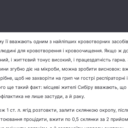
у її вважають одним з найліпших кровотворних засобів
 людині для кровотворення і кровоочищення. Якщо ж до
ний, і життєвий тонус високий, і працездатність гарна.
ини згубно діє на мікроби, можна зробити висновок: в
рібне, щоб не захворіти на грип чи гострі респіраторні 
го ще такий факт: місцеві жителі Сибіру вважають, що
філактика не лише застуди, а й раку.
ж 1 ст. л. ягід розтовкти, залити склянкою окропу, післ
тоювання процідити, вжити по 0,5 склянки за 2 прийом