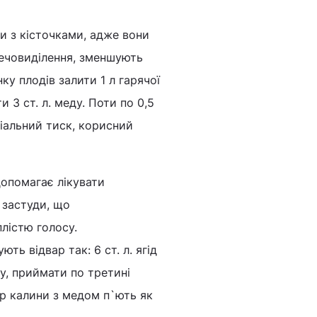
и з кісточками, адже вони
сечовиділення, зменшують
ку плодів залити 1 л гарячої
и 3 ст. л. меду. Поти по 0,5
ріальний тиск, корисний
допомагає лікувати
 застуди, що
лістю голосу.
ь відвар так: 6 ст. л. ягід
ну, приймати по третині
вар калини з медом п`ють як