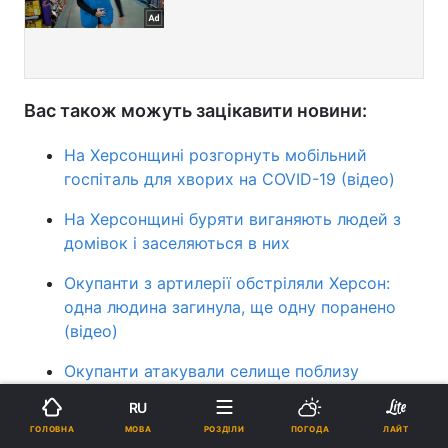
Вас також можуть зацікавити новини:
На Херсонщині розгорнуть мобільний
госпіталь для хворих на COVID-19 (відео)
На Херсонщині буряти виганяють людей з
домівок і заселяються в них
Окупанти з артилерії обстріляли Херсон:
одна людина загинула, ще одну поранено
(відео)
Окупанти атакували селище поблизу
Херсона: снаряд влучив в житловий будинок
RU
МОВА
ГОЛОВНА
РОЗДІЛИ
ПОГОДА
ЛАЙТ
Херсон
новини Львова
погода у Львові