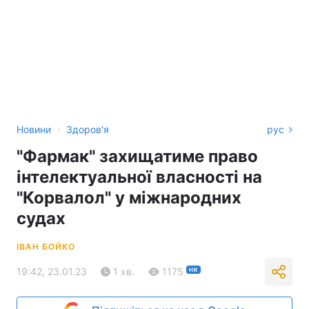
›
Новини
Здоров'я
рус
"Фармак" захищатиме право
інтелектуальної власності на
"Корвалол" у міжнародних
судах
ІВАН БОЙКО
19:42, 23.01.23
1 хв.
1175
НК