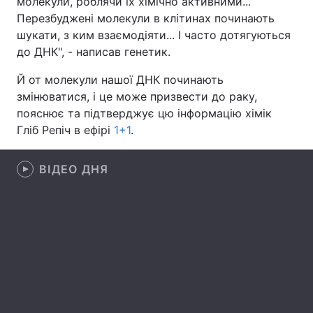
молекули, роблячи їх хімічно активними...
Перезбуджені молекули в клітинах починають
Лонгріди
шукати, з ким взаємодіяти... І часто дотягуються
до ДНК", - написав генетик.
Відео з Youtube
Статті
Й от молекули нашої ДНК починають
змінюватися, і це може призвести до раку,
Інтерв'ю
Думки
пояснює та підтверджує цю інформацію хімік
Архів
Вакансії
Гліб Репіч в ефірі
1+1
.
Контакти
ВІДЕО ДНЯ
Послуги