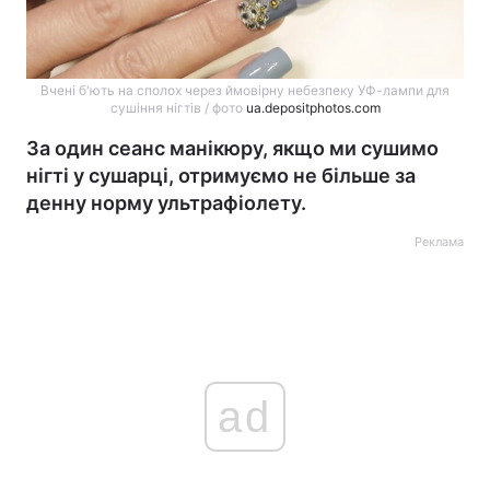
Вчені б'ють на сполох через ймовірну небезпеку УФ-лампи для
сушіння нігтів / фото
ua.depositphotos.com
За один сеанс манікюру, якщо ми сушимо
нігті у сушарці, отримуємо не більше за
денну норму ультрафіолету.
Реклама
ad