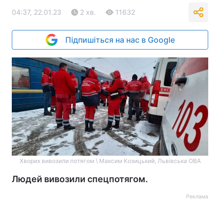
04:37, 22.01.23
2 хв.
11632
Підпишіться на нас в Google
Хворих вивозили потягом \ Максим Козицький, Львівська ОВА
Людей вивозили спецпотягом.
Реклама