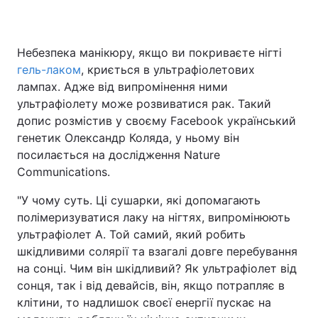
Небезпека манікюру, якщо ви покриваєте нігті
Головна
Війна
гель-лаком
, криється в ультрафіолетових
лампах. Адже від випромінення ними
Україна
Політика
ультрафіолету може розвиватися рак. Такий
допис розмістив у своєму Facebook український
Економіка
Світ
генетик Олександр Коляда, у ньому він
посилається на дослідження Nature
Спорт
Наука
Communications.
Техно і зв'язок
Лайт
"У чому суть. Ці сушарки, які допомагають
полімеризуватися лаку на нігтях, випромінюють
Зброя
Інциденти
ультрафіолет А. Той самий, який робить
Здоров'я
Туризм
шкідливими солярії та взагалі довге перебування
на сонці. Чим він шкідливий? Як ультрафіолет від
Цікавинки
Погода
сонця, так і від девайсів, він, якщо потрапляє в
клітини, то надлишок своєї енергії пускає на
Екологія
Регіони