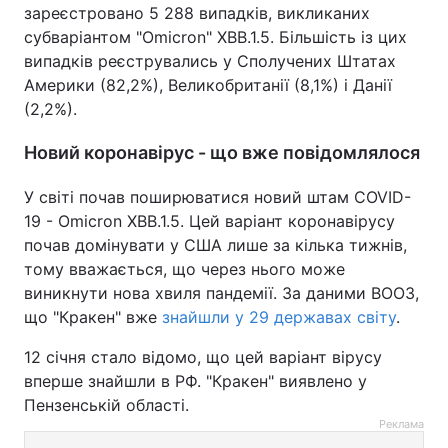
зареєстровано 5 288 випадків, викликаних
субваріантом "Omicron" XBB.1.5. Більшість із цих
випадків реєструвались у Сполучених Штатах
Америки (82,2%), Великобританії (8,1%) і Данії
(2,2%).
Новий коронавірус - що вже повідомлялося
У світі почав поширюватися новий штам COVID-
19 - Omicron XBB.1.5. Цей варіант коронавірусу
почав домінувати у США лише за кілька тижнів,
тому вважається, що через нього може
виникнути нова хвиля пандемії. За даними ВООЗ,
що "Кракен" вже
знайшли у 29 державах світу
.
12 січня стало відомо, що цей варіант вірусу
вперше знайшли в РФ. "Кракен" виявлено у
Пензенській області.
Реклама