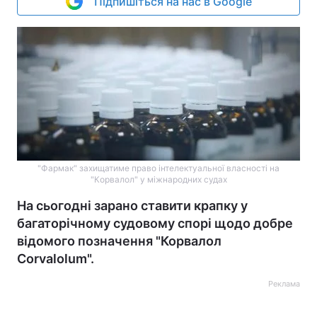
Підпишіться на нас в Google
"Фармак" захищатиме право інтелектуальної власності на
"Корвалол" у міжнародних судах
На сьогодні зарано ставити крапку у
багаторічному судовому спорі щодо добре
відомого позначення "Корвалол
Corvalolum".
Реклама