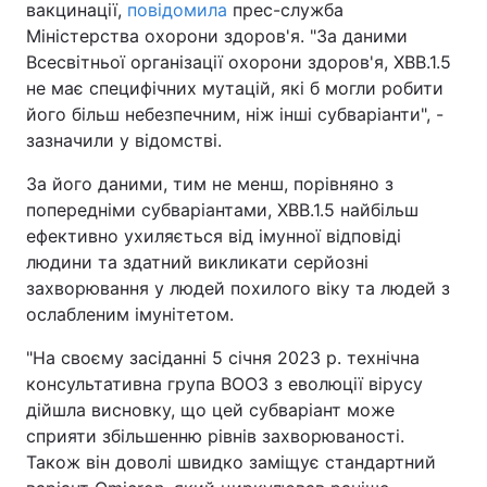
вакцинації,
повідомила
прес-служба
Міністерства охорони здоров'я. "За даними
Всесвітньої організації охорони здоров'я, XBB.1.5
не має специфічних мутацій, які б могли робити
його більш небезпечним, ніж інші субваріанти", -
зазначили у відомстві.
За його даними, тим не менш, порівняно з
попередніми субваріантами, XBB.1.5 найбільш
ефективно ухиляється від імунної відповіді
людини та здатний викликати серйозні
захворювання у людей похилого віку та людей з
ослабленим імунітетом.
"На своєму засіданні 5 січня 2023 р. технічна
консультативна група ВООЗ з еволюції вірусу
дійшла висновку, що цей субваріант може
сприяти збільшенню рівнів захворюваності.
Також він доволі швидко заміщує стандартний