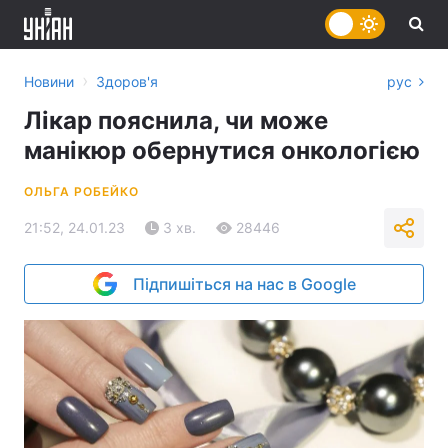
›
Новини
Здоров'я
рус
Лікар пояснила, чи може
манікюр обернутися онкологією
ОЛЬГА РОБЕЙКО
21:52, 24.01.23
3 хв.
28446
Підпишіться на нас в Google