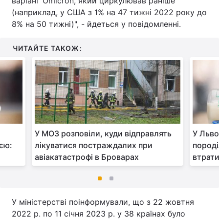
варіант Omicron, який циркулював раніше
(наприклад, у США з 1% на 47 тижні 2022 року до
8% на 50 тижні)", - йдеться у повідомленні.
ЧИТАЙТЕ ТАКОЖ:
У МОЗ розповіли, куди відправлять
У Льво
ією:
лікуватися постраждалих при
породі
авіакатастрофі в Броварах
втрати
У міністерстві поінформували, що з 22 жовтня
2022 р. по 11 січня 2023 р. у 38 країнах було