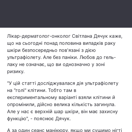
Тема оформлення
Лікар-дерматолог-онколог Світлана Дячук каже,
що на сьогодні понад половина випадків раку
шкіри безпосередньо пов'язані з дією
ультрафіолету. Але без паніки. Любов до гель-
лаку не означає, що ви однозначно у зоні
ризику.
"У цій статті досліджувалася дія ультрафіолету
на "голі" клітини. Тобто там в
експериментальному варіанті взяли клітини й
опромінили, дійсно велика кількість загинула.
Але у нас є верхній шар шкіри, він має захисну
функцію", - пояснює Дячук.
А за один сеанс манікюру, якщо ми сушимо нігті