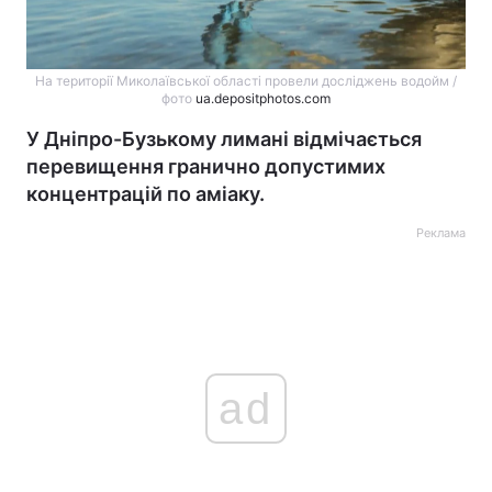
На території Миколаївської області провели досліджень водойм /
фото
ua.depositphotos.com
У Дніпро-Бузькому лимані відмічається
перевищення гранично допустимих
концентрацій по аміаку.
Реклама
ad