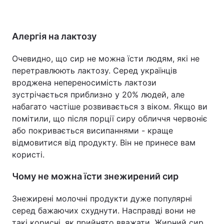
Алергія на лактозу
Очевидно, що сир не можна їсти людям, які не
перетравлюють лактозу. Серед українців
вроджена непереносимість лактози
зустрічається приблизно у 20% людей, але
набагато частіше розвивається з віком. Якщо ви
помітили, що після порції сиру обличчя червоніє
або покривається висипаннями - краще
відмовитися від продукту. Він не принесе вам
користі.
Чому не можна їсти знежирений сир
Знежирені молочні продукти дуже популярні
серед бажаючих схуднути. Насправді вони не
такі корисні, як прийнято вважати. Жирний сир