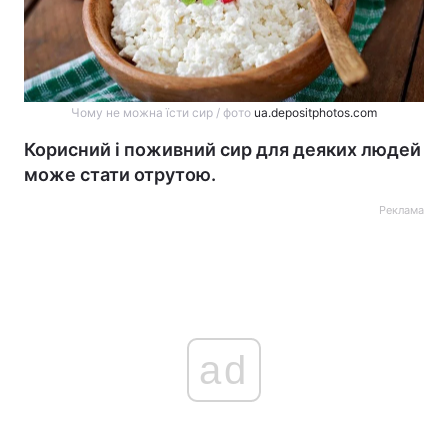
Чому не можна їсти сир / фото
ua.depositphotos.com
Корисний і поживний сир для деяких людей
може стати отрутою.
Реклама
ad