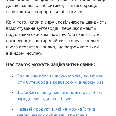
довше залишає нас ситими, і з нього краще
засвоюються жиророзчинні вітаміни.
Крім того, жири з сиру уповільнюють швидкість
всмоктування вуглеводів і перешкоджають
подальшим скачкам інсуліну. Але якщо з'їсти
натщесерце знежирений сир, то вуглеводи з
нього всосутся швидко, що загрожує різким
викидом інсуліну.
Вас також можуть зацікавити новини:
Повільний вбивця шлунка: чому не можна
їсти бутерброд з ковбасою ні в якому разі
Що робити, якщо мучать болі в суглобах:
народні методи і не тільки
Названі продукти, які не можна їсти з
кавою: ніяких сирників і круасанів