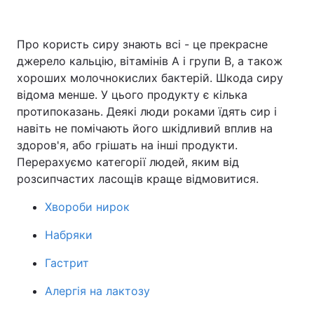
Про користь сиру знають всі - це прекрасне
джерело кальцію, вітамінів A і групи B, а також
Головна
Війна
хороших молочнокислих бактерій. Шкода сиру
Україна
Політика
відома менше. У цього продукту є кілька
протипоказань. Деякі люди роками їдять сир і
Економіка
Світ
навіть не помічають його шкідливий вплив на
здоров'я, або грішать на інші продукти.
Спорт
Наука
Перерахуємо категорії людей, яким від
розсипчастих ласощів краще відмовитися.
Техно і зв'язок
Лайт
Хвороби нирок
Зброя
Інциденти
Набряки
Здоров'я
Туризм
Гастрит
Цікавинки
Погода
Алергія на лактозу
Екологія
Регіони