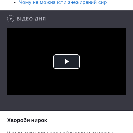
Чому не можна їсти знежирений сир
Лонгріди
ВІДЕО ДНЯ
Відео з Youtube
Статті
Інтерв'ю
Думки
Архів
Вакансії
Play
Контакти
Video
Послуги
Хвороби нирок