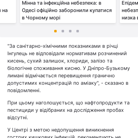
Мінна та інфекційна небезпека: в
Епідем
й на
Одесі офіційно заборонили купатися
небезп
в Чорному морі
низка 
"За санітарно-хімічними показниками в річці
Інгулець не відповідали нормативам розчинений
кисень, сухий залишок, хлориди, залізо та
біологічне споживання кисню. У Дніпро-Бузькому
лимані відмічається перевищення гранично
допустимих концентрацій по аміаку", - сказано в
повідомленні.
При цьому наголошується, що нафтопродукти та
пестициди у відібраних на дослідження пробах
відсутні.
У Центрі з метою недопущення виникнення
гострих кишкових інфекцій, рекомендують не