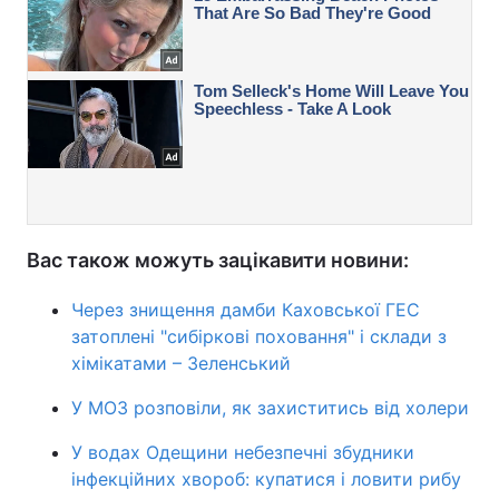
Вас також можуть зацікавити новини:
Через знищення дамби Каховської ГЕС
затоплені "сибіркові поховання" і склади з
хімікатами – Зеленський
У МОЗ розповіли, як захиститись від холери
У водах Одещини небезпечні збудники
інфекційних хвороб: купатися і ловити рибу