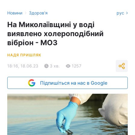
›
Новини
Здоров'я
рус
На Миколаївщині у воді
виявлено холероподібний
вібріон - МОЗ
НАДЯ ПРИШЛЯК
18:16, 18.06.23
3 хв.
1257
Підпишіться на нас в Google