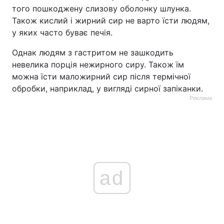
того пошкоджену слизову оболонку шлунка.
Також кислий і жирний сир не варто їсти людям,
у яких часто буває печія.
Однак людям з гастритом не зашкодить
невелика порція нежирного сиру. Також їм
можна їсти маложирний сир після термічної
обробки, наприклад, у вигляді сирної запіканки.
Реклама
ad