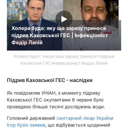
Холера буде: яку ще заразу принесе
підрив Каховської ГЕС | Інфекціоніст
Федір Лапій
Холера будет: какую еще заразу принесет подрыв
Каховской ГЭС Инфекционист Федор Лапий
Підрив Каховської ГЕС - наслідки
Як повідомляв УНІАН, з моменту підриву
Каховської ГЕС окупантами 6 червня було
проведено більше тисячі досліджень води.
Головний державний
санітарний лікар України
Ігор Кузін заявив
, що відбувається щоденний