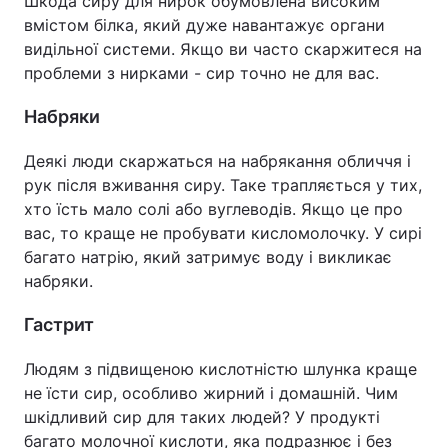
Шкода сиру для нирок обумовлена високим
вмістом білка, який дуже навантажує органи
Тема оформлення
видільної системи. Якщо ви часто скаржитеся на
проблеми з нирками - сир точно не для вас.
Набряки
Деякі люди скаржаться на набрякання обличчя і
рук після вживання сиру. Таке трапляється у тих,
хто їсть мало солі або вуглеводів. Якщо це про
вас, то краще не пробувати кисломолочку. У сирі
багато натрію, який затримує воду і викликає
набряки.
Гастрит
Людям з підвищеною кислотністю шлунка краще
не їсти сир, особливо жирний і домашній. Чим
шкідливий сир для таких людей? У продукті
багато молочної кислоти, яка подразнює і без