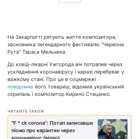
На Закарпатті рятують життя композитора,
засновника легендарного фестивалю "Червона
Рута" Тараса Мельника.
До ковід-лікарні Ужгорода він потрапив через
ускладнення коронавірусу і наразі перебуває у
важкому стані. Про це в соцмережі
повідомив
його товариш, відомий український
скрипаль і композитор Кирило Стеценко.
ЧИТАЙТЕ ТАКОЖ
"F * ck corona": Потап записавши
пісню про карантин через
коронавірус (відео)