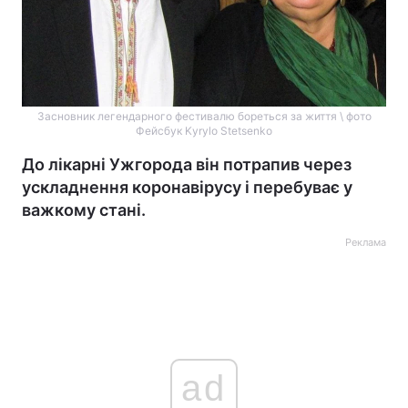
Засновник легендарного фестивалю бореться за життя \ фото
Фейсбук Kyrylo Stetsenko
До лікарні Ужгорода він потрапив через
ускладнення коронавірусу і перебуває у
важкому стані.
Реклама
ad