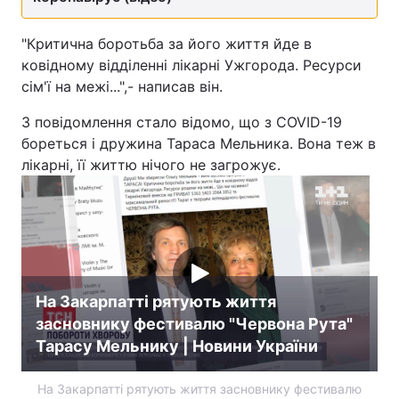
"Критична боротьба за його життя йде в
ковідному відділенні лікарні Ужгорода. Ресурси
сім'ї на межі...",- написав він.
З повідомлення стало відомо, що з COVID-19
бореться і дружина Тараса Мельника. Вона теж в
лікарні, її життю нічого не загрожує.
На Закарпатті рятують життя
засновнику фестивалю "Червона Рута"
Тарасу Мельнику | Новини України
На Закарпатті рятують життя засновнику фестивалю