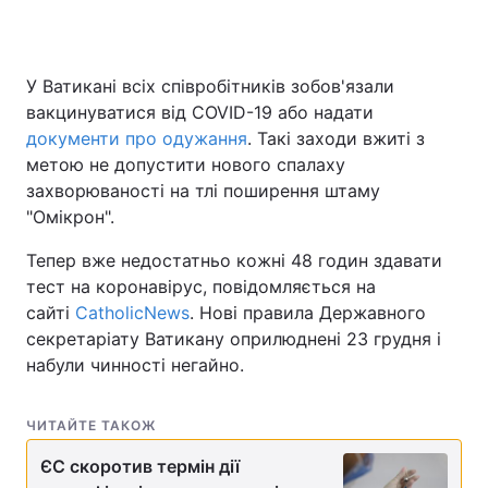
У Ватикані всіх співробітників зобов'язали
Головна
Війна
вакцинуватися від COVID-19 або надати
документи про одужання
. Такі заходи вжиті з
Україна
Політика
метою не допустити нового спалаху
захворюваності на тлі поширення штаму
Економіка
Світ
"Омікрон".
Спорт
Наука
Тепер вже недостатньо кожні 48 годин здавати
тест на коронавірус, повідомляється на
Техно і зв'язок
Лайт
сайті
CatholicNews
. Нові правила Державного
Зброя
Інциденти
секретаріату Ватикану оприлюднені 23 грудня і
набули чинності негайно.
Здоров'я
Туризм
ЧИТАЙТЕ ТАКОЖ
Цікавинки
Погода
ЄС скоротив термін дії
Екологія
Регіони