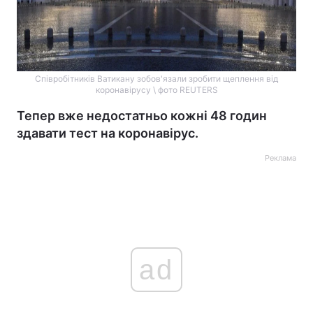
Співробітників Ватикану зобов'язали зробити щеплення від
коронавірусу \ фото REUTERS
Тепер вже недостатньо кожні 48 годин
здавати тест на коронавірус.
Реклама
ad