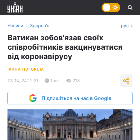
›
Новини
Здоров'я
рус
Ватикан зобов'язав своїх
співробітників вакцинуватися
від коронавірусу
ІРИНА ПОГОРІЛА
12:04, 24.12.21
1 хв.
218
Підпишіться на нас в Google