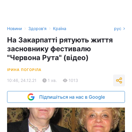
›
›
Новини
Здоров'я
Країна
рус
На Закарпатті рятують життя
засновнику фестивалю
"Червона Рута" (відео)
ІРИНА ПОГОРІЛА
10:46, 24.12.21
1 хв.
1013
Підпишіться на нас в Google