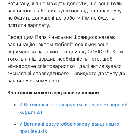
Ватикану, які не можуть довести, що вони були
Тема оформлення
вакциновані або вилікувалися від коронавірусу,
не будуть допущені до роботи і їм не будуть
платити зарплату.
Перед цим Папа Римський Франциск назвав
вакцинацію "актом любові", оскільки вона
спрямована на захист людей від COVID-19. Крім
того, він підтвердив необхідність того, щоб
міжнародне співтовариство і далі активізувало
зусилля зі справедливого і швидкого доступу до
вакцин у всьому світі.
Вас також можуть зацікавити новини
У Ватикані коронавірусом заразився перший
кардинал
У Ватикані ввели обов'язкову вакцинацію
працівників