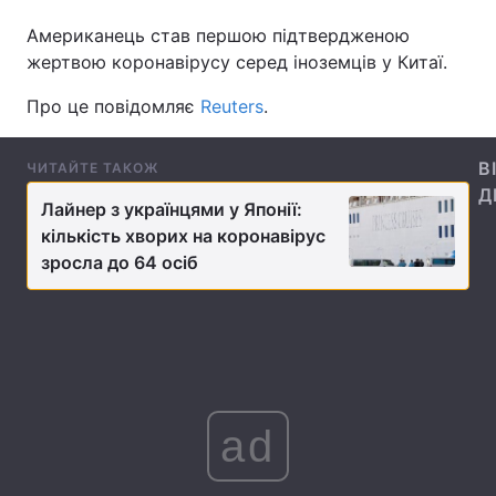
Американець став першою підтвердженою
жертвою коронавірусу серед іноземців у Китаї.
Головна
Війна
Про це повідомляє
Reuters
.
Україна
Політика
В
ЧИТАЙТЕ ТАКОЖ
Економіка
Світ
Д
Лайнер з українцями у Японії:
кількість хворих на коронавірус
Спорт
Наука
зросла до 64 осіб
Техно і зв'язок
Лайт
Зброя
Інциденти
Здоров'я
Туризм
ad
Цікавинки
Погода
Екологія
Регіони