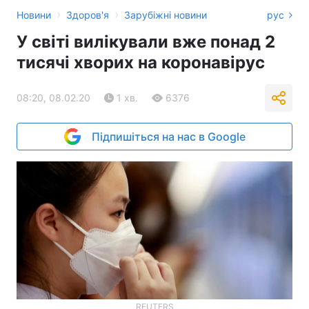
›
›
Новини
Здоров'я
Зарубіжні новини
рус
У світі вилікували вже понад 2
тисячі хворих на коронавірус
08:20, 08.02.20
1 хв.
6376
Підпишіться на нас в Google
REUTERS