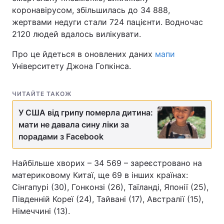
коронавірусом, збільшилась до 34 888,
жертвами недуги стали 724 пацієнти. Водночас
2120 людей вдалось вилікувати.
Про це йдеться в оновлених даних
мапи
Університету Джона Гопкінса.
ЧИТАЙТЕ ТАКОЖ
У США від грипу померла дитина:
мати не давала сину ліки за
порадами з Facebook
Найбільше хворих – 34 569 – зареєстровано на
материковому Китаї, ще 69 в інших країнах:
Сінгапурі (30), Гонконзі (26), Таїланді, Японії (25),
Південній Кореї (24), Тайвані (17), Австралії (15),
Німеччині (13).