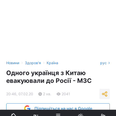
›
›
Новини
Здоров'я
Країна
рус
Одного українця з Китаю
евакуювали до Росії - МЗС
20:46, 07.02.20
2 хв.
2041
Підпишіться на нас в Google
RU