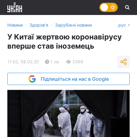
›
›
Новини
Здоров'я
Зарубіжні новини
рус
У Китаї жертвою коронавірусу
вперше став іноземець
11:02, 08.02.20
1 хв.
3369
Підпишіться на нас в Google