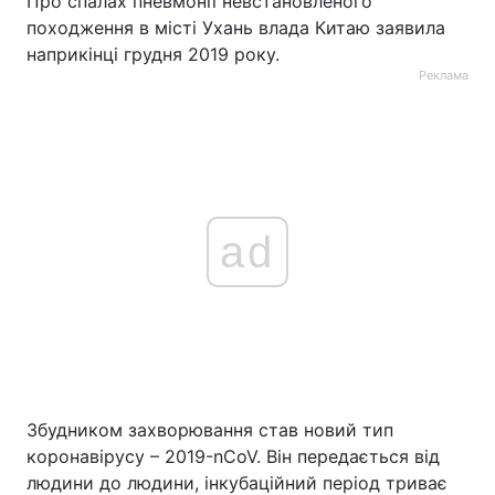
Про спалах пневмонії невстановленого
походження в місті Ухань влада Китаю заявила
Тема оформлення
наприкінці грудня 2019 року.
Реклама
ad
Збудником захворювання став новий тип
коронавірусу – 2019-nCoV. Він передається від
людини до людини, інкубаційний період триває