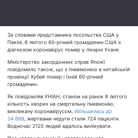
Лонгріди
Відео з Youtube
Статті
За словами представника посольства США у
Пекіні, 6 лютого 60-річний громадянин США з
Інтерв'ю
Думки
діагнозом коронавірус помер у лікарні Уханя.
Архів
Вакансії
Міністерство закордонних справ Японії
повідомило також, що з пневмонією в китайській
Контакти
провінції Хубей помер і їхній 60-річний
Послуги
громадянин.
Як повідомляв УНІАН, станом на ранок 8 лютого
кількість хворих на смертельну пневмонію,
викликану коронавірусом,
збільшилась до
34 888
, жертвами недуги стали 724 пацієнти.
Водночас 2120 людей вдалось вилікувати.