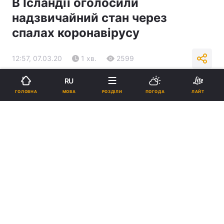
В Ісландії оголосили
надзвичайний стан через
спалах коронавірусу
12:57, 07.03.20
1 хв.
2599
RU
Підпишіться на нас в Google
МОВА
ГОЛОВНА
РОЗДІЛИ
ПОГОДА
ЛАЙТ
Фото: REUTERS