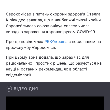
Єврокомісар з питань охорони здоров'я Стелла
Кіріакідес заявила, що в найближчі тижні країни
Головна
Війна
Європейського союзу очікує сплеск числа
випадків зараження коронавірусом COVID-19.
Україна
Політика
Про це повідомляє
РБК-Україна
з посиланням на
Економіка
Світ
прес-службу Єврокомісії.
Спорт
Наука
При цьому вона додала, що зараз час для
раціональних і простих рішень, що базуються на
Техно і зв'язок
Лайт
науці й останніх рекомендаціях в області
епідеміології.
Зброя
Інциденти
Здоров'я
Туризм
ВІДЕО ДНЯ
Цікавинки
Погода
Екологія
Регіони