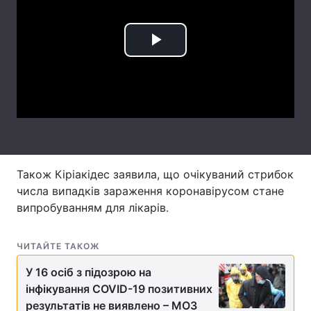
Лонгріди
Play
Відео з Youtube
Статті
Video
Інтерв'ю
Думки
Архів
Вакансії
Контакти
Також Кіріакідес заявила, що очікуваний стрибок
Послуги
числа випадків зараження коронавірусом стане
випробуванням для лікарів.
ЧИТАЙТЕ ТАКОЖ
У 16 осіб з підозрою на
інфікування COVID-19 позитивних
результатів не виявлено – МОЗ