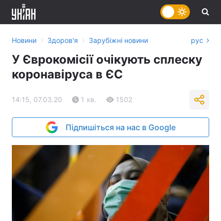
›
›
Новини
Здоров'я
Зарубіжні новини
рус
У Єврокомісії очікують сплеску
коронавіруса в ЄС
14:15, 07.03.20
1 хв.
1502
Підпишіться на нас в Google