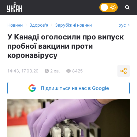
›
›
Новини
Здоров'я
Зарубіжні новини
рус
У Канаді оголосили про випуск
пробної вакцини проти
коронавірусу
14:43, 17.03.20
2 хв.
8425
Підпишіться на нас в Google