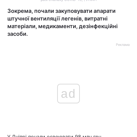
Зокрема, почали закуповувати апарати
штучної вентиляції легенів, витратні
матеріали, медикаменти, дезінфекційні
засоби.
Реклама
ad
У Дніпрі почали освоювати 98 млн грн,