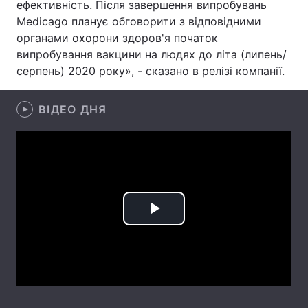
ефективність. Після завершення випробувань
Medicago планує обговорити з відповідними
Лонгріди
органами охорони здоров'я початок
випробування вакцини на людях до літа (липень/
Відео з Youtube
Статті
серпень) 2020 року», - сказано в релізі компанії.
Інтерв'ю
Думки
ВІДЕО ДНЯ
Архів
Вакансії
Контакти
Послуги
Play
Video