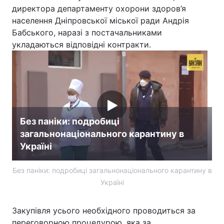
директора департаменту охорони здоров’я
населення Дніпровської міської ради Андрія
Бабського, наразі з постачальниками
укладаються відповідні контракти.
Без паніки: подробиці
загальнонаціонального карантину в
Україні
Без паніки: подробиці загальнонаціонального карантину в
Україні
Закупівля усього необхідного проводиться за
переговорною процедурою, яка за