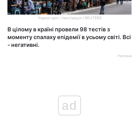
Чорногорія / ілюстрація / REUTERS
В цілому в країні провели 98 тестів з
моменту спалаху епідемії в усьому світі. Всі
- негативні.
Реклама
ad