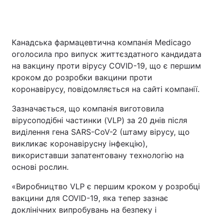
Канадська фармацевтична компанія Medicago
Головна
Війна
оголосила про випуск життєздатного кандидата
Україна
Політика
на вакцину проти вірусу COVID-19, що є першим
кроком до розробки вакцини проти
Економіка
Світ
коронавірусу, повідомляється на сайті компанії.
Спорт
Наука
Зазначається, що компанія виготовила
вірусоподібні частинки (VLP) за 20 днів після
Техно і зв'язок
Лайт
виділення гена SARS-CoV-2 (штаму вірусу, що
викликає коронавірусну інфекцію),
Зброя
Інциденти
використавши запатентовану технологію на
основі рослин.
Здоров'я
Туризм
«Виробництво VLP є першим кроком у розробці
Цікавинки
Погода
вакцини для COVID-19, яка тепер зазнає
доклінічних випробувань на безпеку і
Екологія
Регіони