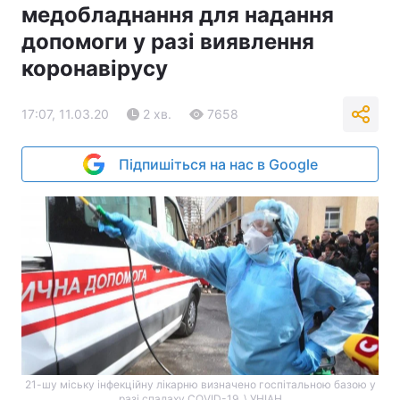
медобладнання для надання
допомоги у разі виявлення
коронавірусу
17:07, 11.03.20
2 хв.
7658
Підпишіться на нас в Google
21-шу міську інфекційну лікарню визначено госпітальною базою у
разі спалаху COVID-19, \ УНІАН