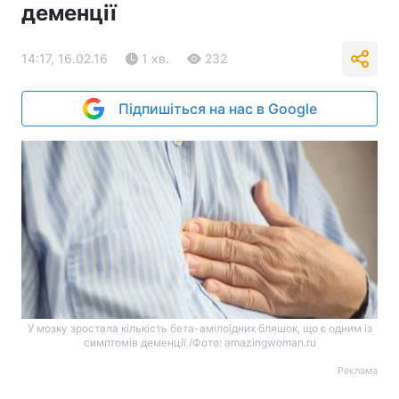
деменції
14:17, 16.02.16
1 хв.
232
Підпишіться на нас в Google
У мозку зростала кількість бета-амілоїдних бляшок, що є одним із
симптомів деменції /Фото: amazingwoman.ru
Реклама