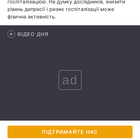
госпіталізацією. На думку дослідників, знизити
рівень депресії і ризик госпіталізації може
Лонгріди
фізична активність.
Відео з Youtube
Статті
ВІДЕО ДНЯ
Інтерв'ю
Думки
Архів
Вакансії
Контакти
ad
Послуги
ПІДТРИМАЙТЕ НАС