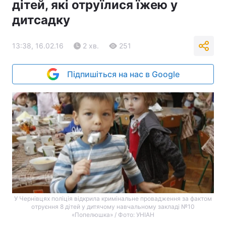
дітей, які отруїлися їжею у
дитсадку
13:38, 16.02.16
2 хв.
251
Підпишіться на нас в Google
У Чернівцях поліція відкрила кримінальне провадження за фактом
отруєння 8 дітей у дитячому навчальному закладі №10
«Попелюшка» / Фото: УНІАН