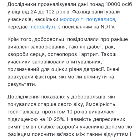
Дослідники проаналізували дані понад 10000 осіб
у віці від 24 до 102 років. Фахівці запитували
учасників, наскільки
молодо ті почувалися
,
передає
meddaily.ru
з посиланням на NDTV.
Головна
Війна
Крім того, добровольці повідомляли про раніше
Україна
Політика
виявлені захворювання, такі як діабет, рак,
хвороби серця, остеопороз і артрит. Також
Економіка
Світ
учасники заповнювали опитувальник,
Спорт
Наука
призначений для оцінки рівня депресії. Вчені
врахували фактори, які могли вплинути на
Техно і зв'язок
Лайт
результати.
Зброя
Інциденти
Дослідження показало: у добровольців, які
почувалися старше свого віку, ймовірність
Здоров'я
Туризм
госпіталізації протягом 10 років виявилася
підвищеною на 10-25%. Наявність депресивних
Цікавинки
Погода
симптомів і слабке здоров'я учасників допомогло
фахівцям пояснити зв'язок між таким відчуттям і
Екологія
Регіони