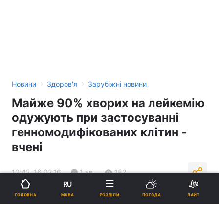
›
›
Новини
Здоров'я
Зарубіжні новини
Майже 90% хворих на лейкемію
одужують при застосуванні
генномодифікованих клітин -
вчені
10:42, 16.02.16
1 хв.
182
RU
МОВА
ГОЛОВНА
РОЗДІЛИ
ПОГОДА
ЛАЙТ
Підпишіться на нас в Google