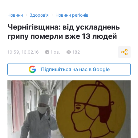
›
›
Новини
Здоров'я
Новини регіонів
Чернігівщина: від ускладнень
грипу померли вже 13 людей
10:59, 16.02.16
1 хв.
182
Підпишіться на нас в Google