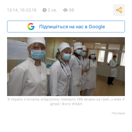
13:14, 16.02.16
2 хв.
98
Підпишіться на нас в Google
В Україні з початку епідсезону померло 289 хворих на грип, з яких 4
дітей /
Фото УНІАН
Реклама