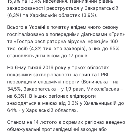
15,9% та 13,4% населення. Найнижчий рівень
захворюваності реєструється у Закарпатській
(6,3%) та Харківській областях (3,9%).
Всього в Україні з початку епідемічного сезону
госпіталізовано з попередніми діагнозами «Грип»
та «Гостра респіраторна вірусна інфекція» 160
тис. осіб (4,3% тих, хто захворів), з них до 65%
становлять діти віком до 17 років.
На 6-му тижні 2016 року у трьох областях
показники захворюваності на грип та ГРВІ
перевищили епідемічні пороги (Волинська – на
34,5%, Закарпатська – у 1,9 рази, Миколаївська –
на 6,3%). В інших регіонах епідпороги
знаходяться в межах від 0,3% у Хмельницькій до
64% - у Харківській областях.
Станом на 14 лютого в окремих регіонах введено
обмежувальні протиепідемічні заходи або