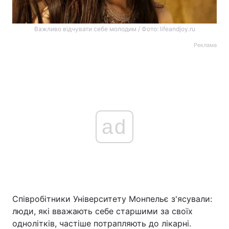
Важливо відчувати себе молодим / Фото: lifeandjoy.ru
Реклама
ad
Співробітники Університету Монпельє з'ясували:
люди, які вважають себе старшими за своїх
однолітків, частіше потрапляють до лікарні.