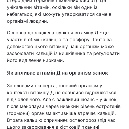
стероїдних гормонів і жовчних кислот). Це
унікальний вітамін, оскільки він один із
небагатьох, які можуть утворюватися саме в
організмі людини.
Основна досліджена функція вітаміну Д - це
участь в обміні кальцію та фосфору. Тобто за
допомогою цього вітаміну наш організм може
засвоювати кальцій із кишківника та регулювати
його виділення нирками.
Як впливає вітамін Д на організм жінок
За словами експерта, жіночий організм у
контексті вітаміну Д не особливо відрізняється
від чоловічого. Але є важливий нюанс - у жінок
після менопаузи через низький рівень естрогенів
(гормони) організм активніше втрачає кальцій.
Втрата кальцію спричиняє остеопороз (під час
цього захворювання в кістковій тканині