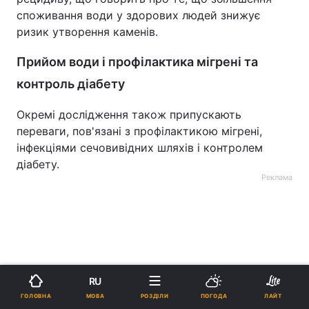
споживання води у здорових людей знижує
ризик утворення каменів.
Прийом води і профілактика мігрені та
контроль діабету
Окремі дослідження також припускають
переваги, пов'язані з профілактикою мігрені,
інфекціями сечовивідних шляхів і контролем
діабету.
Реклама
ad
RU
МОВА
ГОЛОВНА
РОЗДІЛИ
ПОГОДА
ЛАЙТ