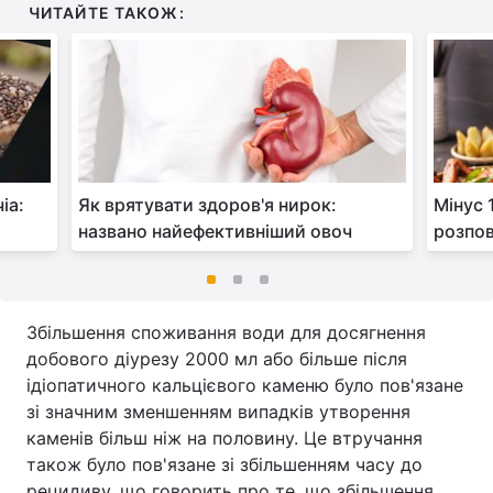
ЧИТАЙТЕ ТАКОЖ:
іа:
Як врятувати здоров'я нирок:
Мінус 1
названо найефективніший овоч
розпов
Збільшення споживання води для досягнення
добового діурезу 2000 мл або більше після
ідіопатичного кальцієвого каменю було пов'язане
зі значним зменшенням випадків утворення
каменів більш ніж на половину. Це втручання
також було пов'язане зі збільшенням часу до
рецидиву, що говорить про те, що збільшення