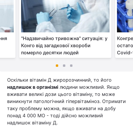
ння
"Надзвичайно тривожна" ситуація: у
Конгр
Конго від загадкової хвороби
остато
померло десятки людей
Covid-
Оскільки вітамін Д жиророзчинний, то його
надлишок в організмі
людини можливий. Якщо
вживати великі дози цього вітаміну, то може
виникнути патологічний гіпервітаміноз. Отримати
таку проблему можна, якщо вживати на добу
понад 4 000 МО - тоді дійсно можливий
надлишок вітаміну Д.