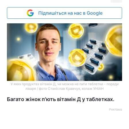
Підпишіться на нас в Google
У яких продуктах вітамін Д, чи можна не пити таблетки - поради
лікаря / фото Станіслав Кравчук, колаж УНІАН
Багато жінок п'ють вітамін Д у таблетках.
Реклама