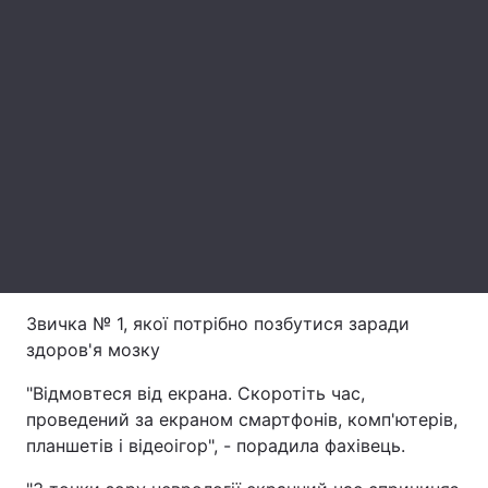
Лонгріди
Відео з Youtube
Статті
Play
Інтерв'ю
Думки
Video
Архів
Вакансії
Контакти
Послуги
Звичка № 1, якої потрібно позбутися заради
здоров'я мозку
"Відмовтеся від екрана. Скоротіть час,
проведений за екраном смартфонів, комп'ютерів,
планшетів і відеоігор", - порадила фахівець.