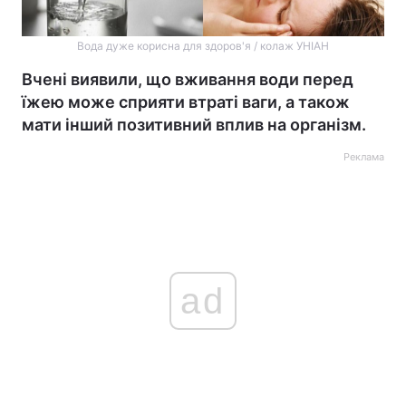
Вода дуже корисна для здоров'я / колаж УНІАН
Вчені виявили, що вживання води перед
їжею може сприяти втраті ваги, а також
мати інший позитивний вплив на організм.
Реклама
ad