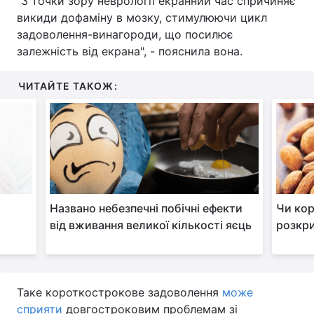
"З точки зору неврології екранний час спричиняє
викиди дофаміну в мозку, стимулюючи цикл
Тема оформлення
задоволення-винагороди, що посилює
залежність від екрана", - пояснила вона.
ЧИТАЙТЕ ТАКОЖ:
Названо небезпечні побічні ефекти
Чи кор
від вживання великої кількості яєць
розкри
Таке короткострокове задоволення
може
сприяти
довгостроковим проблемам зі