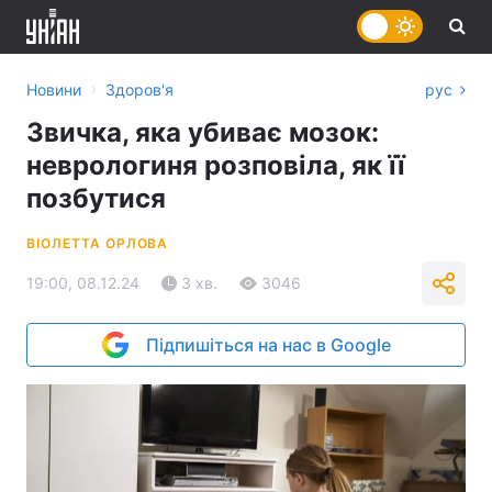
›
Новини
Здоров'я
рус
Звичка, яка убиває мозок:
неврологиня розповіла, як її
позбутися
ВІОЛЕТТА ОРЛОВА
19:00, 08.12.24
3 хв.
3046
Підпишіться на нас в Google