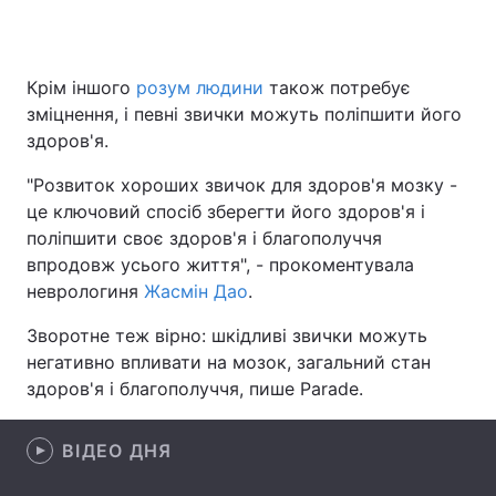
Крім іншого
розум людини
також потребує
Головна
Війна
зміцнення, і певні звички можуть поліпшити його
здоров'я.
Україна
Політика
"Розвиток хороших звичок для здоров'я мозку -
Економіка
Світ
це ключовий спосіб зберегти його здоров'я і
поліпшити своє здоров'я і благополуччя
Спорт
Наука
впродовж усього життя", - прокоментувала
неврологиня
Техно і зв'язок
Жасмін Дао
.
Лайт
Зворотне теж вірно: шкідливі звички можуть
Зброя
Інциденти
негативно впливати на мозок, загальний стан
здоров'я і благополуччя, пише Parade.
Здоров'я
Туризм
Цікавинки
Погода
ВІДЕО ДНЯ
Екологія
Регіони