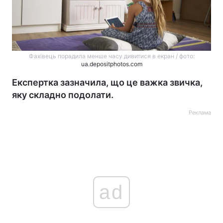
Фахівець порадила менше часу дивитися в екран / фото:
ua.depositphotos.com
Експертка зазначила, що це важка звичка,
яку складно подолати.
Реклама
ad