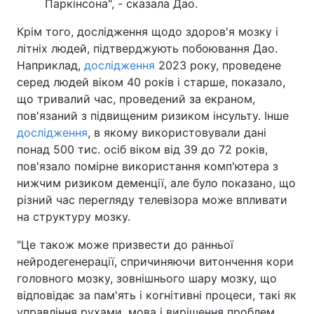
Паркінсона", - сказала Дао.
Крім того, дослідження щодо здоров'я мозку і
літніх людей, підтверджують побоювання Дао.
Наприклад,
дослідження
2023 року, проведене
серед людей віком 40 років і старше, показало,
що тривалий час, проведений за екраном,
пов'язаний з підвищеним ризиком інсульту. Інше
дослідження
, в якому використовували дані
понад 500 тис. осіб віком від 39 до 72 років,
пов'язало помірне використання комп'ютера з
нижчим ризиком деменції, але було показано, що
різний час перегляду телевізора може впливати
на структуру мозку.
"Це також може призвести до ранньої
нейродегенерації, спричиняючи витончення кори
головного мозку, зовнішнього шару мозку, що
відповідає за пам'ять і когнітивні процеси, такі як
управління рухами, мова і вирішення проблем.