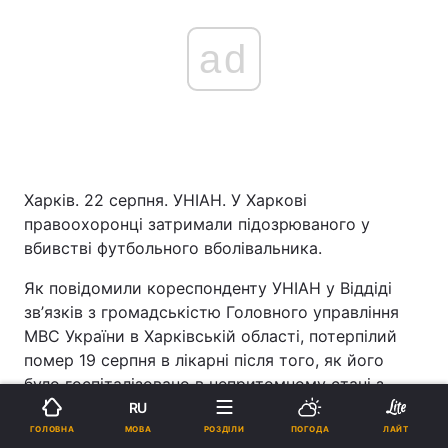
ad
Харків. 22 серпня. УНІАН.
У Харкові
правоохоронці затримали
підозрюваного у
вбивстві футбольного вболівальника.
Як повідомили кореспонденту УНІАН у Віддіді
зв
’
язків з громадськістю Головного управління
МВС України в Харківській області, потерпілий
помер 19 серпня в лікарні після того, як його
було госпіталізовано в непритомному стані з
травмами голови зі стадіону «Металіст».
RU
МОВА
ГОЛОВНА
РОЗДІЛИ
ПОГОДА
ЛАЙТ