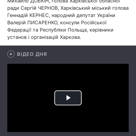
Михайло ДОБКІН, голова Харківської обласної
ради Сергій ЧЕРНОВ, Харківський міський голова
Геннадій КЕРНЕС, народний депутат України
Валерій ПИСАРЕНКО, консули Російської
Головна
Війна
Федерації та Республіки Польща, керівники
установ і організацій Харкова.
Україна
Політика
Економіка
Світ
ВІДЕО ДНЯ
Спорт
Наука
Техно і зв'язок
Лайт
Зброя
Інциденти
Play
Здоров'я
Туризм
Video
Цікавинки
Погода
Екологія
Регіони