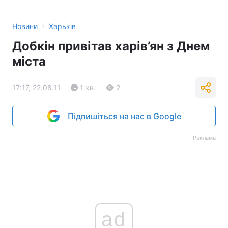
›
Новини
Харьків
Добкін привітав харів’ян з Днем
міста
17:17, 22.08.11
1 хв.
2
Підпишіться на нас в Google
Реклама
ad