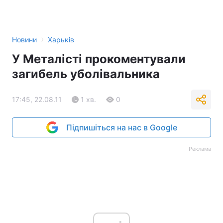
›
Новини
Харьків
У Металісті прокоментували
загибель уболівальника
17:45, 22.08.11
1 хв.
0
Підпишіться на нас в Google
Реклама