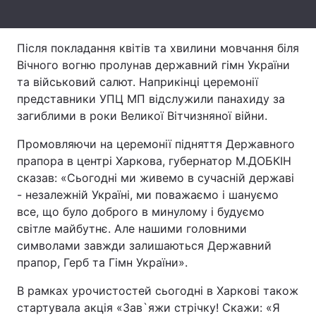
Лонгріди
Після покладання квітів та хвилини мовчання біля
Вічного вогню пролунав державний гімн України
Відео з Youtube
Статті
та військовий салют. Наприкінці церемонії
Інтерв'ю
Думки
представники УПЦ МП відслужили панахиду за
загиблими в роки Великої Вітчизняної війни.
Архів
Вакансії
Промовляючи на церемонії підняття Державного
Контакти
прапора в центрі Харкова, губернатор М.ДОБКІН
сказав: «Сьогодні ми живемо в сучасній державі
Послуги
- незалежній Україні, ми поважаємо і шануємо
все, що було доброго в минулому і будуємо
світле майбутнє. Але нашими головними
символами завжди залишаються Державний
прапор, Герб та Гімн України».
В рамках урочистостей сьогодні в Харкові також
стартувала акція «Зав`яжи стрічку! Скажи: «Я