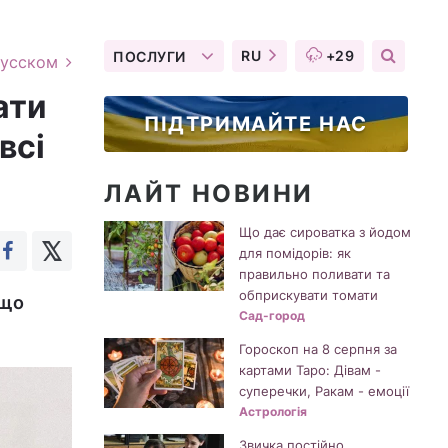
RU
+29
ПОСЛУГИ
русском
ати
ПІДТРИМАЙТЕ НАС
всі
ЛАЙТ НОВИНИ
Що дає сироватка з йодом
для помідорів: як
правильно поливати та
обприскувати томати
 що
Сад-город
Гороскоп на 8 серпня за
картами Таро: Дівам -
суперечки, Ракам - емоції
Астрологія
Звичка постійно