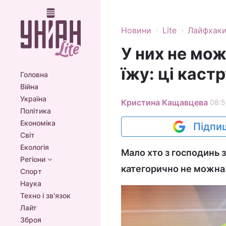
›
›
Новини
Lite
Лайфхак
У них не можн
їжу: ці каст
Головна
Війна
Україна
Кристина Кащавцева
08:5
Політика
Економіка
Підпиш
Світ
Екологія
Мало хто з господинь з
Регіони
категорично не можна
Спорт
Наука
Техно і зв'язок
Лайт
Зброя