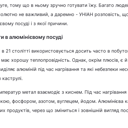
руге, тому що в ньому зручно готувати їжу. Багато люде
олютно не важливий, а даремно - УНІАН розповість, щ
вому посуді і з якої причини.
и в алюмінієвому посуді
у в 21 столітті використовується досить часто в побуто
 і має хорошу теплопровідність. Однак, окрім плюсів, є й
діляє алюміній під час нагрівання та які небезпеки несе
 каструлі.
мператур метал взаємодіє з киснем. Під час нагрівання
іркою, фосфором, азотом, вуглецем, йодом. Алюмінієва 
их продуктів, через що зміниться і зовнішній вигляд пос