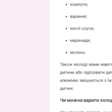
компоти;
варення;
кислі соуси;
маринади;
молоко.
Також молоді мами мають 
дитини або підігрівати ди
алюмінію змішуються з їж
дитині.
Чи можна варити холод