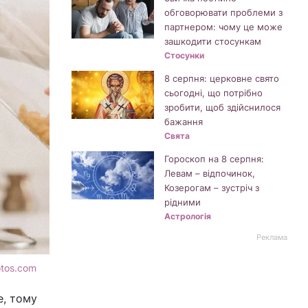
обговорювати проблеми з
партнером: чому це може
зашкодити стосункам
Стосунки
8 серпня: церковне свято
сьогодні, що потрібно
зробити, щоб здійснилося
бажання
Свята
Гороскоп на 8 серпня:
Левам – відпочинок,
Козерогам – зустріч з
рідними
Астрологія
Реклама
otos.com
е, тому