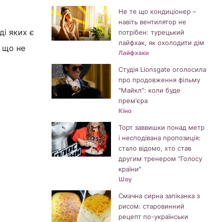
Не те що кондиціонер –
навіть вентилятор не
ді яких є
потрібен: турецький
лайфхак, як охолодити дім
, що не
Лайфхаки
Студія Lionsgate оголосила
про продовження фільму
"Майкл": коли буде
прем'єра
Кіно
Торт заввишки понад метр
і несподівана пропозиція:
стало відомо, хто став
другим тренером "Голосу
країни"
Шоу
Смачна сирна запіканка з
рисом: старовинний
рецепт по-українськи