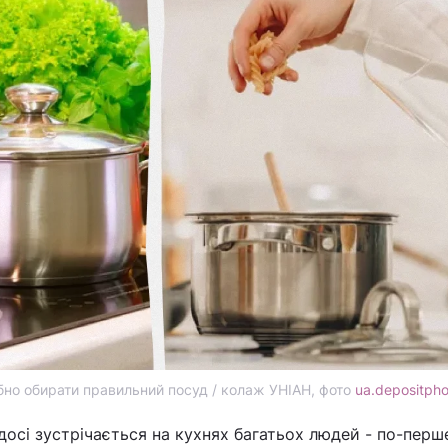
ібно обирати правильний посуд / колаж УНІАН, фото
ua.depositph
осі зустрічається на кухнях багатьох людей - по-перш