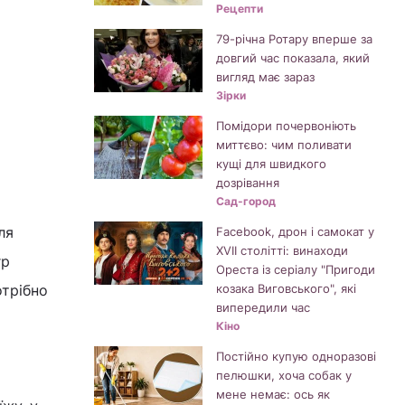
Рецепти
79-річна Ротару вперше за
довгий час показала, який
вигляд має зараз
Зірки
Помідори почервоніють
миттєво: чим поливати
кущі для швидкого
дозрівання
Сад-город
ля
Facebook, дрон і самокат у
XVII столітті: винаходи
гр
Ореста із серіалу "Пригоди
отрібно
козака Виговського", які
випередили час
Кіно
Постійно купую одноразові
пелюшки, хоча собак у
мене немає: ось як