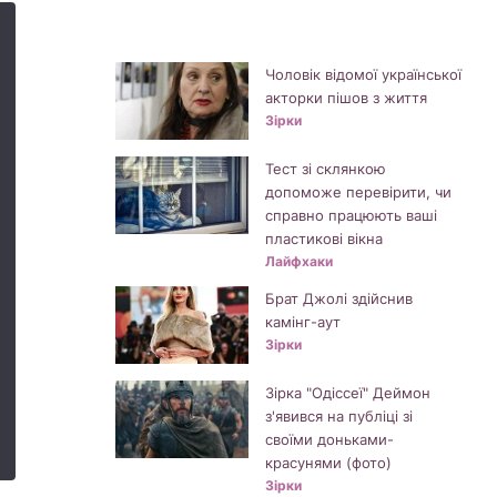
Чоловік відомої української
акторки пішов з життя
Зірки
Тест зі склянкою
допоможе перевірити, чи
справно працюють ваші
пластикові вікна
Лайфхаки
Брат Джолі здійснив
камінг-аут
Зірки
Зірка "Одіссеї" Деймон
з'явився на публіці зі
своїми доньками-
красунями (фото)
Зірки