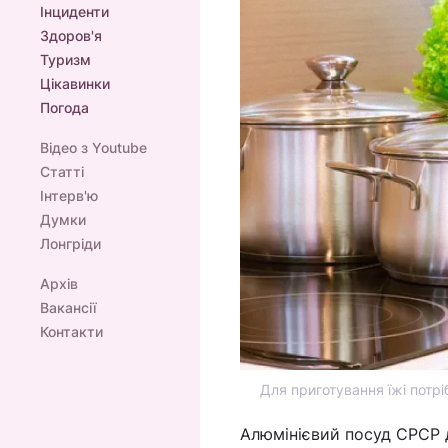
Інциденти
Здоров'я
Туризм
Цікавинки
Погода
Відео з Youtube
Статті
Інтерв'ю
Думки
Лонгріди
Архів
Вакансії
Контакти
Для приготування їжі потр
Алюмінієвий посуд СРСР д