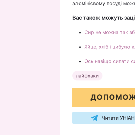
алюмінієвому посуді можн
Вас також можуть заці
Сир не можна так зб
Яйце, хліб і цибулю 
Ось навіщо сипати с
лайфхаки
ДОПОМОЖ
Читати УНІАН