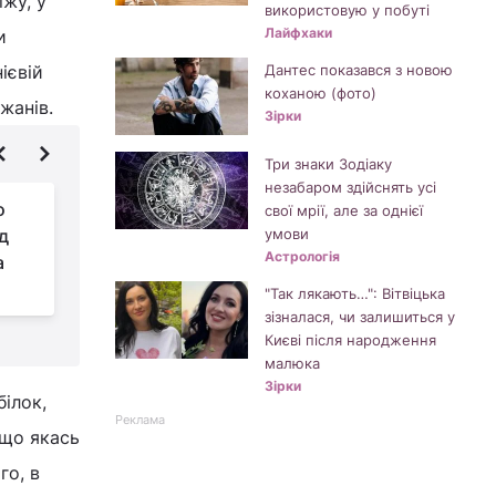
їжу, у
використовую у побуті
Лайфхаки
и
ієвій
Дантес показався з новою
коханою (фото)
жанів.
Зірки
Три знаки Зодіаку
незабаром здійснять усі
о
Сіль, сода і нашатир:
свої мрії, але за однієї
ід
елементарний метод
умови
Астрологія
а
відбілювання тюлі
п
"Так лякають…": Вітвіцька
зізналася, чи залишиться у
Києві після народження
малюка
Зірки
білок,
Реклама
кщо якась
го, в