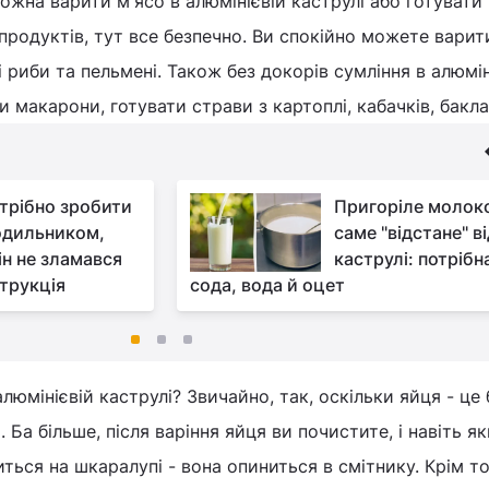
жна варити м'ясо в алюмінієвій каструлі або готувати 
 продуктів, тут все безпечно. Ви спокійно можете варит
і риби та пельмені. Також без докорів сумління в алюмін
 макарони, готувати страви з картоплі, кабачків, бакла
трібно зробити
Пригоріле молок
одильником,
саме "відстане" в
ін не зламався
каструлі: потрібн
струкція
сода, вода й оцет
юмінієвій каструлі? Звичайно, так, оскільки яйця - це 
Ба більше, після варіння яйця ви почистите, і навіть я
ться на шкаралупі - вона опиниться в смітнику. Крім то