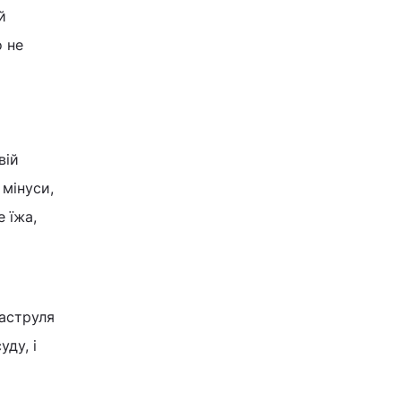
й
о не
вій
 мінуси,
 їжа,
каструля
уду, і