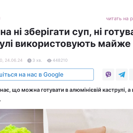
и
читать на 
а ні зберігати суп, ні готув
рулі використовують майже 
0, 24.06.24
3 хв.
448210
іться на нас в Google
нає, що можна готувати в алюмінієвій каструлі, а
.