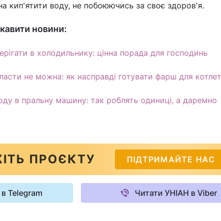
а кип'ятити воду, не побоюючись за своє здоров'я.
кавити новини:
ерігати в холодильнику: цінна порада для господинь
класти не можна: як насправді готувати фарш для котле
оду в пральну машину: так роблять одиниці, а даремно
ІТЬ ПРОЄКТУ
ПІДТРИМАЙТЕ НАС
 в Telegram
Читати УНІАН в Viber