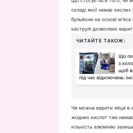
Що стосується того, чи мо
складі якої немає кислих
бульйони на основі м'яса 
каструлі дозволено варити
ЧИТАЙТЕ ТАКОЖ:
Сіль, сода і нашатир:
Що по
елементарний метод
з хол
відбілювання тюлі
щоб в
під час відключень: ін
Чи можна варити яйця в ал
жодних кислот там немає. 
кількість алюмінію залиши