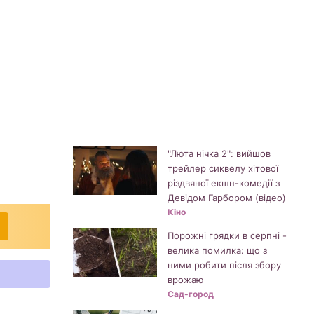
т
"Люта нічка 2": вийшов
трейлер сиквелу хітової
різдвяної екшн-комедії з
Девідом Гарбором (відео)
Кіно
Порожні грядки в серпні -
велика помилка: що з
ними робити після збору
врожаю
Сад-город