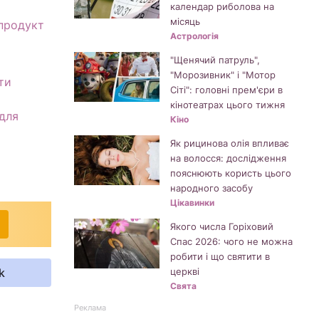
календар риболова на
місяць
 продукт
Астрологія
"Щенячий патруль",
"Морозивник" і "Мотор
ти
Сіті": головні прем'єри в
кінотеатрах цього тижня
 для
Кіно
Як рицинова олія впливає
на волосся: дослідження
пояснюють користь цього
народного засобу
Цікавинки
Якого числа Горіховий
Спас 2026: чого не можна
робити і що святити в
k
церкві
Свята
Реклама