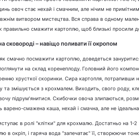
динь овоч стає нехай і смачним, але нічим не примітни
равжнім витвором мистецтва. Вся справа в одному мале
як правильно смажити картоплю, щоб близькі просили д
а сковороді – навіщо поливати її окропом
, як смачно посмажити картоплю, доведеться зануритис
 поглянути на склад коренеплоду. Головний його компон
ренню хрусткої скоринки. Сира картопля, потрапивши 
гу та змішується з крохмалем. Виходить, свого роду, кл
 овочу підрум'янитися. Скибочки овоча злипаються, розм
ь варено-смажена каша, нехай і смачна, але не ідеальна
ступає в ролі "клітки" для крохмалю. Достатньо на 1-2
ю в окріп, і гаряча вода "запечатає" її, створюючи тон