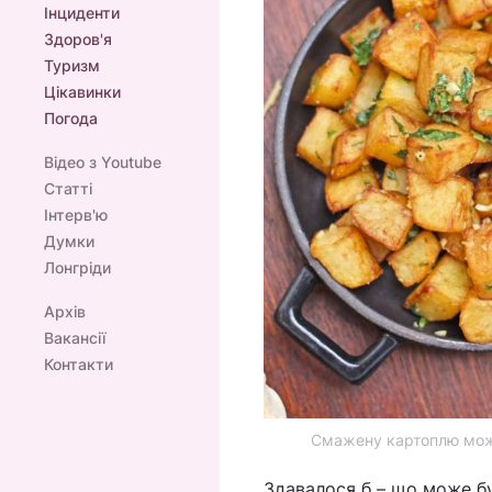
Інциденти
Здоров'я
Туризм
Цікавинки
Погода
Відео з Youtube
Статті
Інтерв'ю
Думки
Лонгріди
Архів
Вакансії
Контакти
Смажену картоплю можна
Здавалося б – що може бу