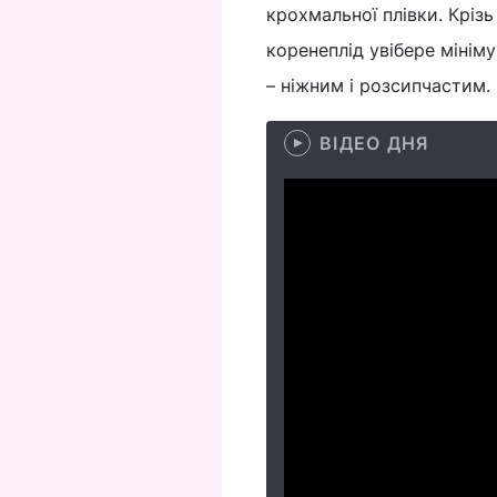
крохмальної плівки. Крізь
коренеплід увібере мініму
– ніжним і розсипчастим.
ВІДЕО ДНЯ