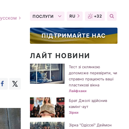
RU
+32
ПОСЛУГИ
русском
ПІДТРИМАЙТЕ НАС
ЛАЙТ НОВИНИ
Тест зі склянкою
допоможе перевірити, чи
справно працюють ваші
пластикові вікна
Лайфхаки
Брат Джолі здійснив
камінг-аут
Зірки
Зірка "Одіссеї" Деймон