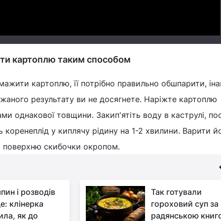
ти картоплю таким способом
ажити картоплю, її потрібно правильно обшпарити, ін
 бажаного результату ви не досягнете. Наріжте картоплю
и однакової товщини. Закип'ятіть воду в каструлі, посо
ь коренеплід у киплячу рідину на 1-2 хвилини. Варити й
и поверхню скибочки окропом.
пин і розводів
Так готували
е: клінерка
гороховий суп за
ила, як до
радянською книг