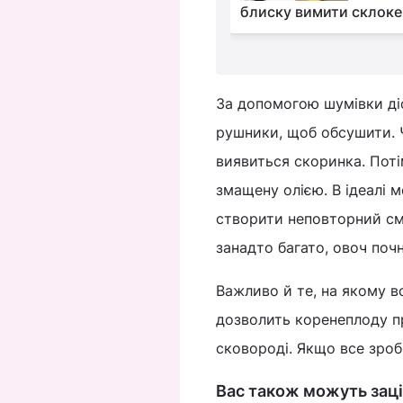
к правильно її чистити
блиску вимити склоке
За допомогою шумівки діс
рушники, щоб обсушити. 
виявиться скоринка. Пот
змащену олією. В ідеалі 
створити неповторний сма
занадто багато, овоч поч
Важливо й те, на якому в
дозволить коренеплоду пр
сковороді. Якщо все зроб
Вас також можуть заці