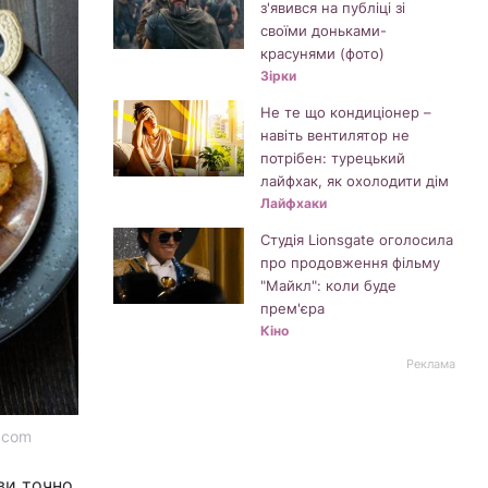
з'явився на публіці зі
своїми доньками-
красунями (фото)
Зірки
Не те що кондиціонер –
навіть вентилятор не
потрібен: турецький
лайфхак, як охолодити дім
Лайфхаки
Студія Lionsgate оголосила
про продовження фільму
"Майкл": коли буде
прем'єра
Кіно
Реклама
.com
ви точно