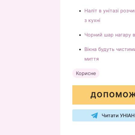
Наліт в унітазі розч
з кухні
Чорний шар нагару ві
Вікна будуть чистими
миття
Корисне
ДОПОМОЖ
Читати УНІАН