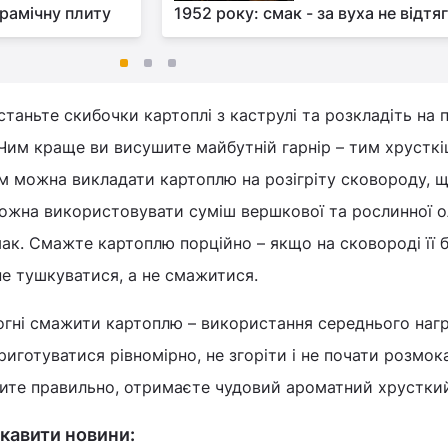
рамічну плиту
1952 року: смак - за вуха не відтя
таньте скибочки картоплі з каструлі та розкладіть на 
Чим краще ви висушите майбутній гарнір – тим хрустк
ім можна викладати картоплю на розігріту сковороду, 
можна використовувати суміш вершкової та рослинної ол
к. Смажте картоплю порційно – якщо на сковороді її 
не тушкуватися, а не смажитися.
огні смажити картоплю – використання середнього нагр
иготуватися рівномірно, не згоріти і не почати розмок
ите правильно, отримаєте чудовий ароматний хрусткий
кавити новини: