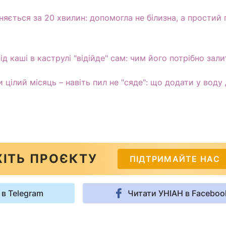
иняється за 20 хвилин: допомогла не білизна, а простий
д каші в каструлі "відійде" сам: чим його потрібно зали
 цілий місяць – навіть пил не "сяде": що додати у воду
ІТЬ ПРОЄКТУ
ПІДТРИМАЙТЕ НАС
 в Telegram
Читати УНІАН в Faceboo