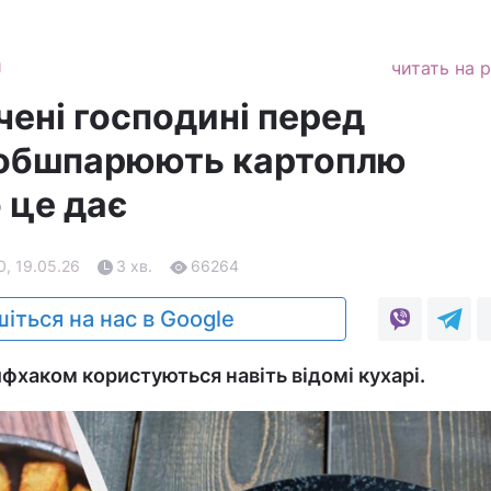
и
читать на 
чені господині перед
обшпарюють картоплю
 це дає
0, 19.05.26
3 хв.
66264
іться на нас в Google
фхаком користуються навіть відомі кухарі.