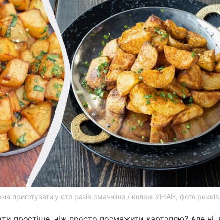
 приготувати у сто разів смачніше / колаж УНІАН, фото pexels
ти простіше, ніж просто посмажити картоплю? Але ні, 