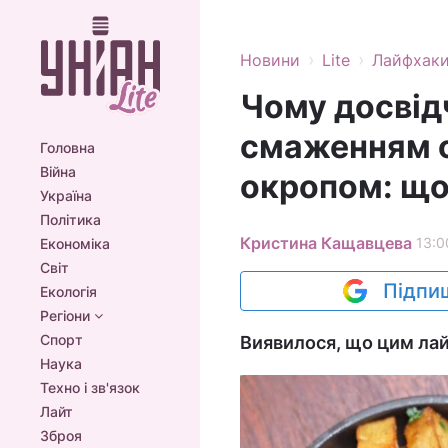
›
›
Новини
Lite
Лайфхак
Чому досвід
смаженням 
Головна
Війна
окропом: що
Україна
Політика
Кристина Кащавцева
13:0
Економіка
Світ
Підпиш
Екологія
Регіони
Спорт
Виявилося, що цим лай
Наука
Техно і зв'язок
Лайт
Зброя