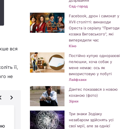
дозрівання
Сад-город
Facebook, дрон і самокат у
XVII столітті: винаходи
Ореста із серіалу "Пригоди
козака Виговського", які
випередили час
Кіно
акше вся
Постійно купую одноразові
пелюшки, хоча собак у
літь її,
мене немає: ось як
використовую у побуті
ого не
Лайфхаки
Дантес показався з новою
коханою (фото)
Зірки
У пральній машині
Три знаки Зодіаку
швидко з’явиться
незабаром здійснять усі
ою
цвіль, якщо цього не
свої мрії, але за однієї