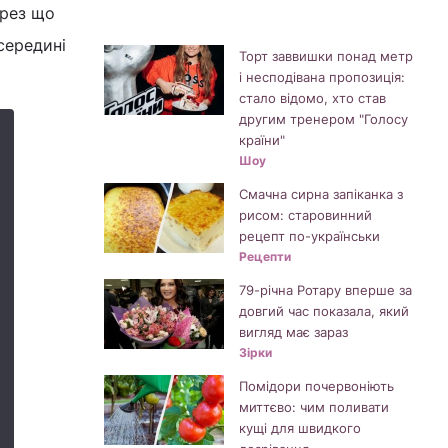
ерез що
середині
Торт заввишки понад метр
і несподівана пропозиція:
стало відомо, хто став
другим тренером "Голосу
країни"
Шоу
Смачна сирна запіканка з
рисом: старовинний
рецепт по-українськи
Рецепти
79-річна Ротару вперше за
довгий час показала, який
вигляд має зараз
Зірки
Помідори почервоніють
миттєво: чим поливати
кущі для швидкого