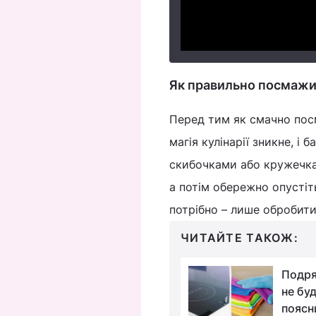
Як правильно посмажи
Перед тим як смачно посм
магія кулінарії зникне, і
скибочками або кружечкам
а потім обережно опустіт
потрібно – лише обробит
ЧИТАЙТЕ ТАКОЖ:
У пральній машині
Подря
швидко з’явиться
не буд
цвіль, якщо цього не
поясн