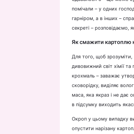
помічали – у одних госпо
гарніром, а в інших – сп
секреті – розповідаємо, 
Як смажити картоплю н
Для того, щоб зрозуміти
дивовижний світ хімії та
крохмаль – заважає утво
сковорідку, виділяє воло
маса, яка якраз і не дає
в підсумку виходить якас
Окроп у цьому випадку ви
опустити нарізану картопл