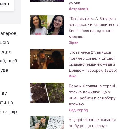
умови
гнеш
зробити: як правильно її чистити
б
Астрологія
"Так лякають…": Вітвіцька
зізналася, чи залишиться у
Києві після народження
паперові
малюка
ішою
Зірки
щедро
"Люта нічка 2": вийшов
трейлер сиквелу хітової
ії, щоб
різдвяної екшн-комедії з
буде
Девідом Гарбором (відео)
Кіно
Порожні грядки в серпні -
велика помилка: що з
іву
ними робити після збору
ати на
врожаю
Сад-город
 гарнір.
У ці дні серпня клювання
не буде: що показує