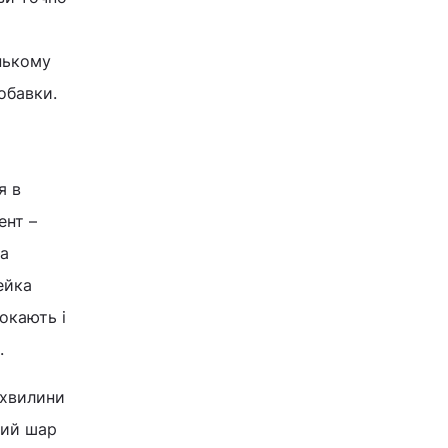
м
нькому
обавки.
я в
ент –
на
ейка
окають і
.
 хвилини
кий шар