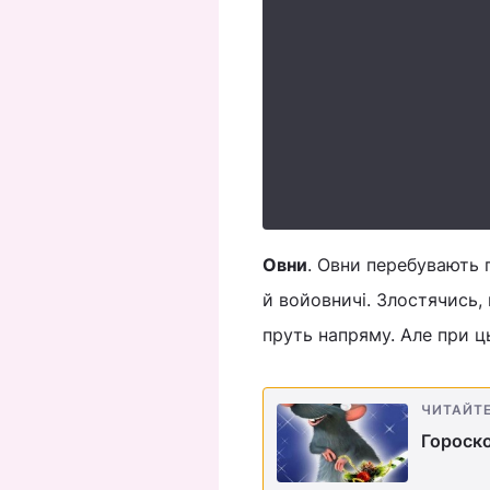
Овни
. Овни перебувають 
й войовничі. Злостячись,
пруть напряму. Але при 
ЧИТАЙТ
Гороско