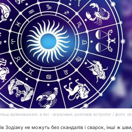
ільш врівноважені, а які - агресивні, розповів астролог / фото: sb
в Зодіаку не можуть без скандалів і сварок, інші ж шв