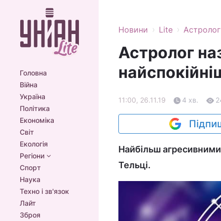
›
›
Новини
Lite
Астролог
Астролог наз
найспокійніш
Головна
Війна
Україна
11:00, 26.11.19
4 хв.
2
Політика
Економіка
Підпиш
Світ
Екологія
Найбільш агресивними,
Регіони
Тельці.
Спорт
Наука
Техно і зв'язок
Лайт
Зброя