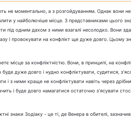
ють не моментально, а з розгойдуванням. Однак вони не
алити у найболючіше місце. З представниками цього зн
ти під одним дахом з ними взагалі несолодко. Вони зда
азу і провокувати на конфлікт ще дуже довго. Цьому з
третє місце за конфліктністю. Вони, в принципі, на конфл
о буде дуже довго і нудно конфліктувати, судитися, з'я
ати і з ними краще не конфліктувати навіть через дрібниц
ачить і буде довго намагатися остаточно з'ясувати стос
тні знаки Зодіаку - це ті, де Венера в обителі, зазначив