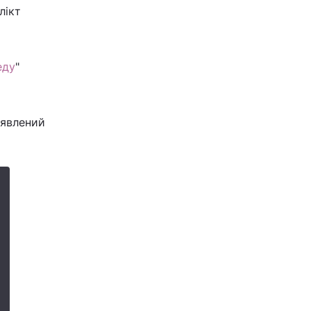
лікт
еду
"
иявлений