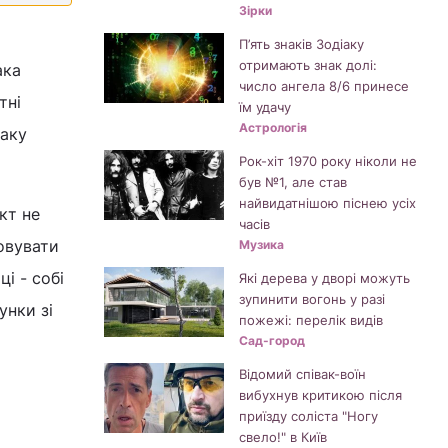
Зірки
П’ять знаків Зодіаку
отримають знак долі:
ака
число ангела 8/6 принесе
тні
їм удачу
Астрологія
наку
Рок-хіт 1970 року ніколи не
був №1, але став
найвидатнішою піснею усіх
ікт не
часів
совувати
Музика
і - собі
Які дерева у дворі можуть
зупинити вогонь у разі
унки зі
пожежі: перелік видів
Сад-город
Відомий співак-воїн
вибухнув критикою після
приїзду соліста "Ногу
свело!" в Київ