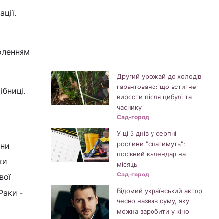
ції.
воленням
Другий урожай до холодів
гарантовано: що встигне
ібниці.
вирости після цибулі та
часнику
Сад-город
У ці 5 днів у серпні
рослини "спатимуть":
они
посівний календар на
ки
місяць
Сад-город
вої
Відомий український актор
Раки -
чесно назвав суму, яку
можна заробити у кіно