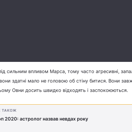
під сильним впливом Марса, тому часто агресивні, запа
 вони здатні мало не головою об стіну битися. Вони зав
цьому Овни досить швидко відходять і заспокоюються.
Е ТАКОЖ
п 2020: астролог назвав невдах року