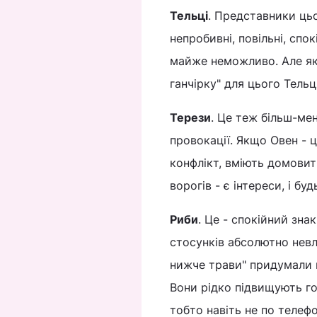
Тельці
. Представники цьо
непробивні, повільні, спо
майже неможливо. Але як
ганчірку" для цього Тельц
Терези
. Це теж більш-мен
провокації. Якщо Овен - ц
конфлікт, вміють домови
ворогів - є інтереси, і б
Риби
. Це - спокійний зна
стосунків абсолютно невл
нижче трави" придумали п
Вони рідко підвищують го
тобто навіть не по телефо