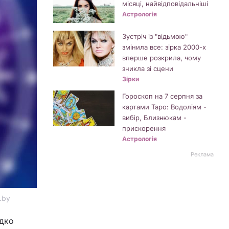
місяці, найвідповідальніші
Астрологія
Зустріч із "відьмою"
змінила все: зірка 2000-х
вперше розкрила, чому
зникла зі сцени
Зірки
Гороскоп на 7 серпня за
картами Таро: Водоліям -
вибір, Близнюкам -
прискорення
Астрологія
Реклама
.by
идко