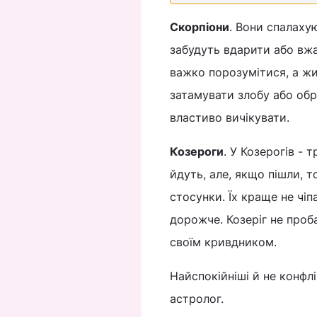
Скорпіони
. Вони спалаху
забудуть вдарити або вж
важко порозумітися, а жи
затамувати злобу або обр
властиво вичікувати.
Козероги
. У Козерогів - 
йдуть, але, якщо пішли, т
стосунки. Їх краще не чіп
дорожче. Козеріг не проб
своїм кривдником.
Найспокійніші й не конфлік
астролог.