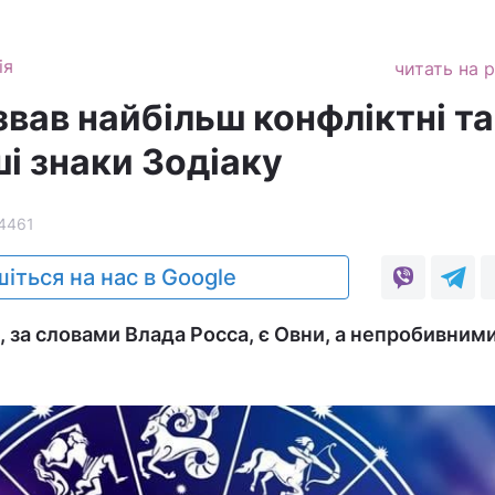
ія
читать на 
вав найбільш конфліктні та
і знаки Зодіаку
4461
іться на нас в Google
 за словами Влада Росса, є Овни, а непробивними