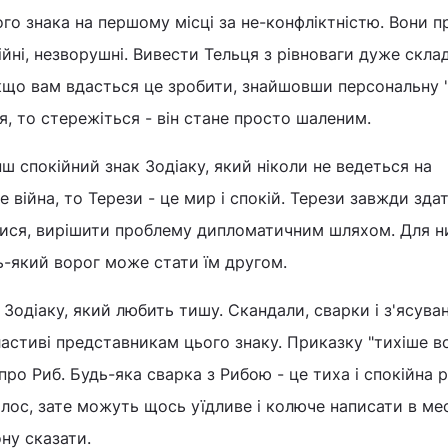
го знака на першому місці за не-конфліктністю. Вони п
кійні, незворушні. Вивести Тельця з рівноваги дуже скла
що вам вдасться це зробити, знайшовши персональну 
я, то стережіться - він стане просто шаленим.
ш спокійний знак Зодіаку, який ніколи не ведеться на
е війна, то Терези - це мир і спокій. Терези завжди здат
тися, вирішити проблему дипломатичним шляхом. Для н
удь-який ворог може стати їм другом.
к Зодіаку, який любить тишу. Скандали, сварки і з'ясува
астиві представникам цього знаку. Приказку "тихіше в
ро Риб. Будь-яка сварка з Рибою - це тиха і спокійна 
лос, зате можуть щось уїдливе і колюче написати в ме
ну сказати.