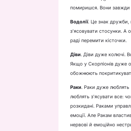
помиришся. Вони завжди п
Водолії
. Це знак дружби, 
з'ясовувати стосунки. А 
раді перемити кісточки.
Діви
. Діви дуже колючі. 
Якщо у Скорпіонів дуже от
обожнюють покритикувати
Раки
. Раки дуже люблять
люблять з'ясувати все: ч
розкидані. Раками управл
емоції. Але Ракам власти
нервові й емоційно нестр