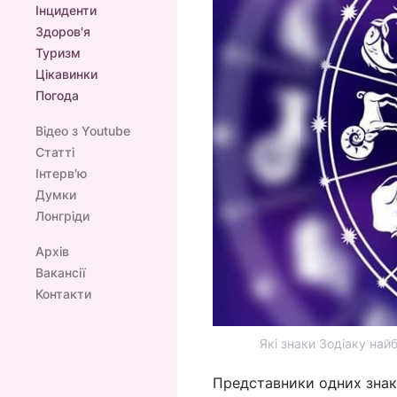
Інциденти
Здоров'я
Туризм
Цікавинки
Погода
Відео з Youtube
Статті
Інтерв'ю
Думки
Лонгріди
Архів
Вакансії
Контакти
Які знаки Зодіаку найб
Представники одних знакі