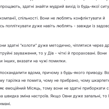
рощають, здатні знайти мудрий вихід із будь-якої ситуа
компанії, спільності. Вони не люблять конфліктувати й
ось попліткувати дуже навіть люблять - завжди із задо
Вони здатні "колоти" дуже методично, чіплятися через др
руйні зауваження, то у Дів - чіткі й прораховані. Вони
 інших, вказати на чужі помилки.
 поскандалити вдома, причому з будь-якого приводу. В
ому тарілка не помита, чому не прибрано, чому шкарпет
яє емоційний Місяць, тому вони не здатні приборкати с
ва швидка зміна настроїв. Якщо Овни дуже запальні, то 
имані.