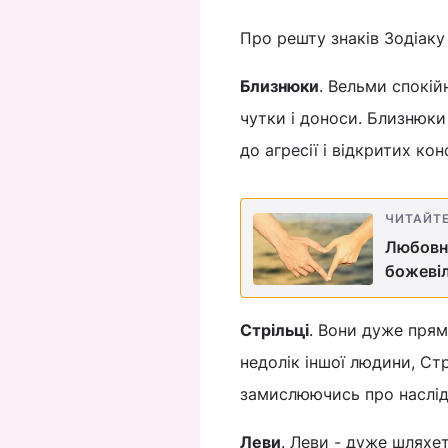
Про решту знаків Зодіаку 
Близнюки
. Вельми спокій
чутки і доноси. Близнюки
до агресії і відкритих кон
ЧИТАЙТ
Любовни
божевіл
Стрільці
. Вони дуже прям
недолік іншої людини, Ст
замислюючись про наслід
Леви
. Леви - дуже шляхе