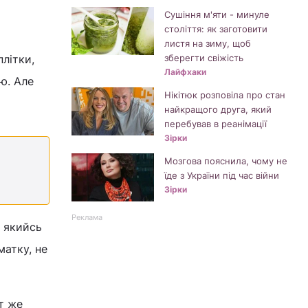
Сушіння м'яти - минуле
століття: як заготовити
листя на зиму, щоб
зберегти свіжість
плітки,
Лайфхаки
ю. Але
Нікітюк розповіла про стан
найкращого друга, який
перебував в реанімації
Зірки
Мозгова пояснила, чому не
їде з України під час війни
Зірки
Реклама
и якийсь
матку, не
т же