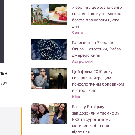
7 серпня: церковне свято
сьогодні, кому не можна
багато працювати цього
дня
Свята
Гороскоп на 7 серпня:
Овнам – стосунки, Рибам –
джерело сили
Астрологія
Цей фільм 2010 року
льні
визнали найкращим
жди
психологічним бойовиком
в історії кіно
Кіно
Вагітну Вітвіцьку
запідозрили у таємному
ЕКЗ та сурогатному
материнстві - вона
відповіла