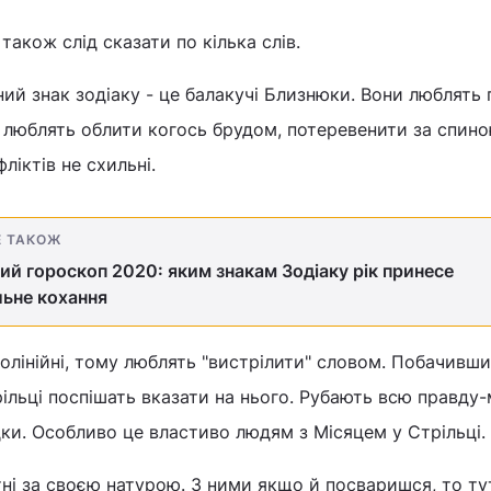
також слід сказати по кілька слів.
ний знак зодіаку - це балакучі Близнюки. Вони люблять 
 люблять облити когось брудом, потеревенити за спино
фліктів не схильні.
Е ТАКОЖ
й гороскоп 2020: яким знакам Зодіаку рік принесе
ьне кохання
олінійні, тому люблять "вистрілити" словом. Побачивш
рільці поспішать вказати на нього. Рубають всю правду-
ки. Особливо це властиво людям з Місяцем у Стрільці.
тні за своєю натурою. З ними якщо й посваришся, то ту