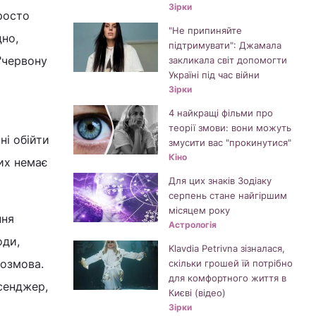
Зірки
росто
"Не припиняйте
дно,
підтримувати": Джамала
"червону
закликала світ допомогти
Україні під час війни
Зірки
4 найкращі фільми про
теорії змови: вони можуть
ні обійти
змусити вас "прокинутися"
Кіно
их немає
Для цих знаків Зодіаку
серпень стане найгіршим
місяцем року
ння
Астрологія
оди,
Klavdia Petrivna зізналася,
розмова.
скільки грошей їй потрібно
для комфортного життя в
сенджер,
Києві (відео)
Зірки