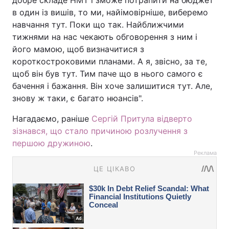
добре складе НМТ і зможе потрапити на бюджет
в один із вишів, то ми, найімовірніше, виберемо
навчання тут. Поки що так. Найближчими
тижнями на нас чекають обговорення з ним і
його мамою, щоб визначитися з
короткостроковими планами. А я, звісно, за те,
щоб він був тут. Тим паче що в нього самого є
бачення і бажання. Він хоче залишитися тут. Але,
знову ж таки, є багато нюансів".
Нагадаємо, раніше
Сергій Притула відверто
зізнався, що стало причиною розлучення з
першою дружиною
.
Реклама