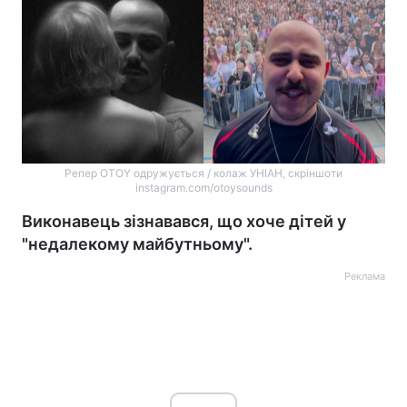
Репер OTOY одружується / колаж УНІАН, скріншоти
instagram.com/otoysounds
Виконавець зізнавався, що хоче дітей у
"недалекому майбутньому".
Реклама