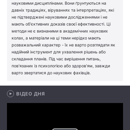
науковими дисциплінами. Вони ґрунтуються на
Лонгріди
давніх традиціях, віруваннях та інтерпретаціях, які
не підтверджені науковими дослідженнями і не
мають об'єктивних доказів своєї ефективності. Ці
Відео з Youtube
Статті
методи не є визнаними в академічних наукових
колах, а матеріали на ці теми нерідко мають
Інтерв'ю
Думки
розважальний характер - їх не варто розглядати як
надійний інструмент для ухвалення рішень або
Архів
Вакансії
складання планів. Під час вирішення питань,
Контакти
пов'язаних із психологією або здоров'ям, завжди
варто звертатися до наукових фахівців.
Послуги
ВІДЕО ДНЯ