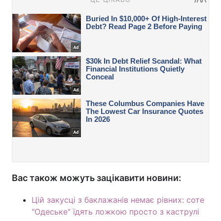
Вас також можуть зацікавити новини:
Цій закусці з баклажанів немає рівних: соте
"Одеське" їдять ложкою просто з каструлі