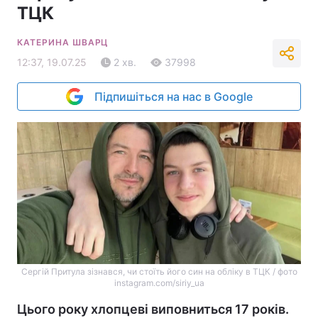
ТЦК
КАТЕРИНА ШВАРЦ
12:37, 19.07.25
2 хв.
37998
Підпишіться на нас в Google
Сергій Притула зізнався, чи стоїть його син на обліку в ТЦК / фото
instagram.com/siriy_ua
Цього року хлопцеві виповниться 17 років.