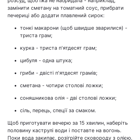
розсуд, щоб їжа не набридала - наприклад,
замінити сметану на томатний соус, прибрати
печериці або додати плавлений сирок:
тонкі макарони (щоб швидше зварилися) -
триста грам;
курка - триста п'ятдесят грам;
цибуля - одна штука;
гриби - двісті п'ятдесят грамів;
сметана - чотири столові ложки;
соняшникова олія - дві столові ложки;
сіль, перець, спеції за смаком.
Щоб приготувати вечерю за 15 хвилин, наберіть
половину каструлі води і поставте на вогонь.
Поки вода закипає, розігрійте сковороду з олією.