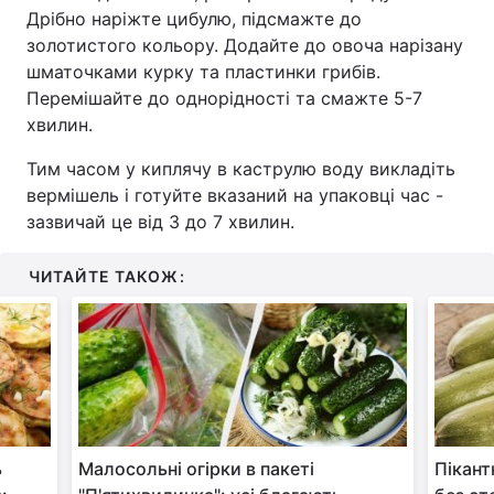
Дрібно наріжте цибулю, підсмажте до
золотистого кольору. Додайте до овоча нарізану
шматочками курку та пластинки грибів.
Перемішайте до однорідності та смажте 5-7
хвилин.
Тим часом у киплячу в каструлю воду викладіть
вермішель і готуйте вказаний на упаковці час -
зазвичай це від 3 до 7 хвилин.
ЧИТАЙТЕ ТАКОЖ:
ь
Малосольні огірки в пакеті
Пікант