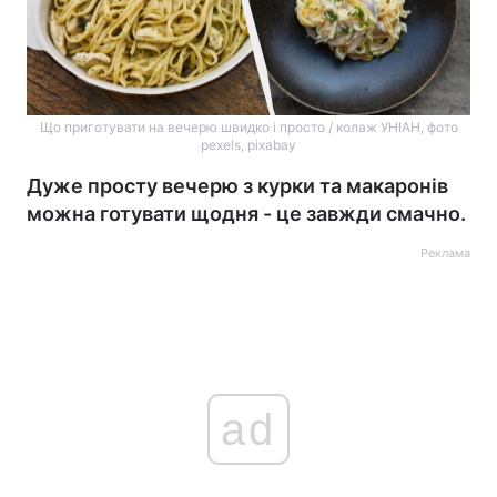
Що приготувати на вечерю швидко і просто / колаж УНІАН, фото
pexels, pixabay
Дуже просту вечерю з курки та макаронів
можна готувати щодня - це завжди смачно.
Реклама
ad