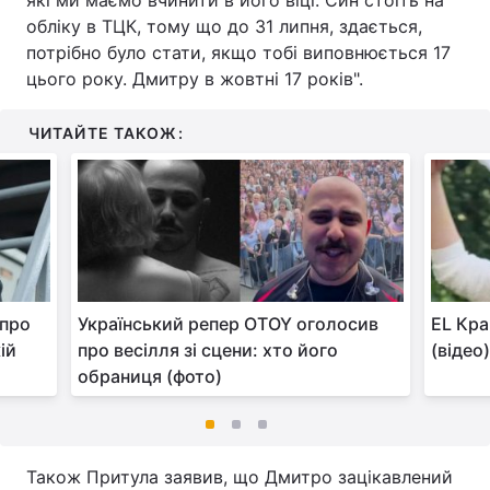
які ми маємо вчинити в його віці. Син стоїть на
обліку в ТЦК, тому що до 31 липня, здається,
потрібно було стати, якщо тобі виповнюється 17
цього року. Дмитру в жовтні 17 років".
ЧИТАЙТЕ ТАКОЖ:
 про
Український репер OTOY оголосив
EL Кра
ій
про весілля зі сцени: хто його
(відео
обраниця (фото)
Також Притула заявив, що Дмитро зацікавлений