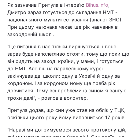
Як зазначив Притула в інтерв'ю
Bihus.Info
,
Дмитро зараз готується до складання НМТ -
національного мультитестування (аналог ЗНО).
При цьому на юнака чекає ще рік навчання в
закордонній школі.
"Це питання в нас тільки вирішується, і воно
зараз буде наполегливо стояти, тому що поки що
він сидить на заході країни, у мами, і готується
до НМТ. Але він на паралельному курсі
закінчував дві школи: одну в Україні й одну за
кордоном. І за кордоном йому ще треба рік
довчитися. Тому всі проблеми із сином я вангую
трохи далі", - розповів волонтер.
Притула додав, що син уже став на облік у ТЦК,
оскільки цього року йому виповниться 17 років:
"Наразі ми дотримуємося всього протоколу дій,