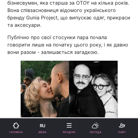
бізнесвумен, яка старша за OTOY на кілька років.
Вона співзасновниця відомого українського
бренду Gunia Project, що випускає одяг, прикраси
та аксесуари.
Публічно про свої стосунки пара почала
говорити лише на початку цього року, і як давно
вони разом - залишається загадкою.
Репер OTOY одружується / колаж УНІАН, фото
instagram.com/otoysounds
RU
МОВА
ГОЛОВНА
РОЗДІЛИ
ПОГОДА
ЛАЙТ
Водночас у соцмережах закохані нерідко