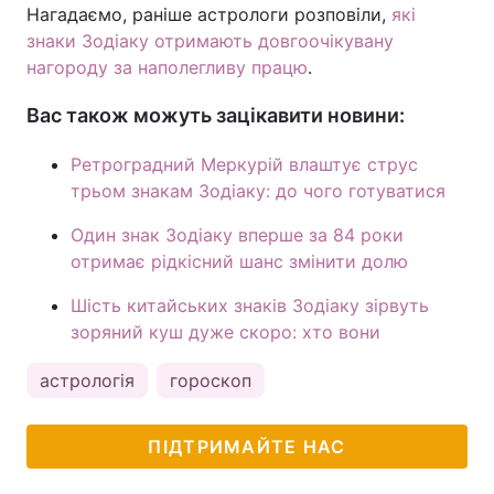
Нагадаємо, раніше астрологи розповіли,
які
знаки Зодіаку отримають довгоочікувану
нагороду за наполегливу працю
.
Вас також можуть зацікавити новини:
Ретроградний Меркурій влаштує струс
трьом знакам Зодіаку: до чого готуватися
Один знак Зодіаку вперше за 84 роки
отримає рідкісний шанс змінити долю
Шість китайських знаків Зодіаку зірвуть
зоряний куш дуже скоро: хто вони
астрологія
гороскоп
ПІДТРИМАЙТЕ НАС