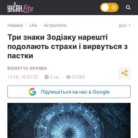
›
›
Новини
Lite
Астрологія
рус
Три знаки Зодіаку нарешті
подолають страхи і вирвуться з
пастки
ВІОЛЕТТА ОРЛОВА
13:18, 19.07.25
2 хв.
61286
Підпишіться на нас в Google