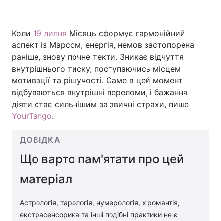
Коли
19 липня
Місяць сформує гармонійний
Головна
Війна
аспект із Марсом, енергія, немов застопорена
раніше, знову почне текти. Зникає відчуття
Україна
Політика
внутрішнього тиску, поступаючись місцем
мотивації та рішучості. Саме в цей момент
Економіка
Світ
відбуваються внутрішні переломи, і бажання
діяти стає сильнішим за звичні страхи, пише
Спорт
Наука
YourTango
.
Техно і зв'язок
Лайт
ДОВІДКА
Зброя
Інциденти
Що варто пам'ятати про цей
Здоров'я
Туризм
матеріал
Цікавинки
Погода
Астрологія, тарологія, нумерологія, хіромантія,
екстрасенсорика та інші подібні практики не є
Екологія
Регіони