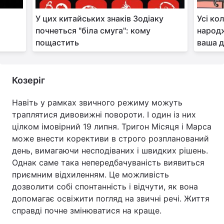
У цих китайських знаків Зодіаку
Усі ко
почнеться "біла смуга": кому
народж
пощастить
ваша 
Козеріг
Навіть у рамках звичного режиму можуть
траплятися дивовижні повороти. І один із них
цілком імовірний 19 липня. Тригон Місяця і Марса
може внести корективи в строго розпланований
день, вимагаючи несподіваних і швидких рішень.
Однак саме така непередбачуваність виявиться
приємним відхиленням. Це можливість
дозволити собі спонтанність і відчути, як вона
допомагає освіжити погляд на звичні речі. Життя
справді почне змінюватися на краще.