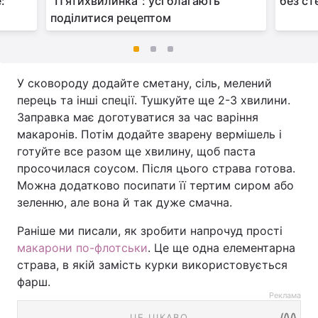
:
"П'ятихвилинка": усі благають
без ст
поділитися рецептом
У сковороду додайте сметану, сіль, мелений
перець та інші спеції. Тушкуйте ще 2-3 хвилини.
Заправка має доготуватися за час варіння
макаронів. Потім додайте зварену вермішель і
готуйте все разом ще хвилину, щоб паста
просочилася соусом. Після цього страва готова.
Можна додатково посипати її тертим сиром або
зеленню, але вона й так дуже смачна.
Раніше ми писали, як зробити напрочуд прості
макарони по-флотськи
. Це ще одна елементарна
страва, в якій замість курки використовується
фарш.
Реклама