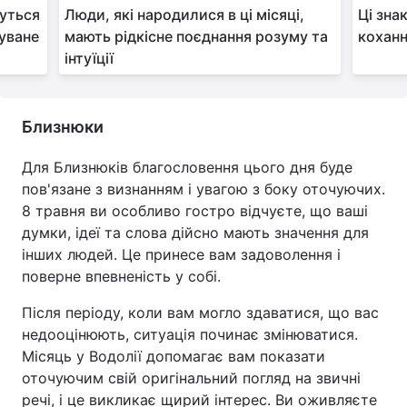
вуться
Люди, які народилися в ці місяці,
Ці зна
куване
мають рідкісне поєднання розуму та
кохан
інтуїції
Близнюки
Для Близнюків благословення цього дня буде
пов'язане з визнанням і увагою з боку оточуючих.
8 травня ви особливо гостро відчуєте, що ваші
думки, ідеї та слова дійсно мають значення для
інших людей. Це принесе вам задоволення і
поверне впевненість у собі.
Після періоду, коли вам могло здаватися, що вас
недооцінюють, ситуація починає змінюватися.
Місяць у Водолії допомагає вам показати
оточуючим свій оригінальний погляд на звичні
речі, і це викликає щирий інтерес. Ви оживляєте