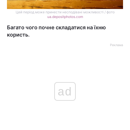
Цей період може принести несподівані можливості / фото
ua.depositphotos.com
Багато чого почне складатися на їхню
користь.
Реклама
ad