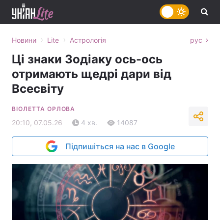
›
›
Новини
Lite
Астрологія
рус
Ці знаки Зодіаку ось-ось
отримають щедрі дари від
Всесвіту
ВІОЛЕТТА ОРЛОВА
20:10, 07.05.26
4 хв.
14087
Підпишіться на нас в Google