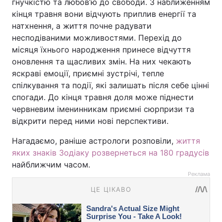
гнучкістю та любов’ю до свободи. З наближенням
кінця травня вони відчують приплив енергії та
натхнення, а життя почне радувати
несподіваними можливостями. Перехід до
місяця їхнього народження принесе відчуття
оновлення та щасливих змін. На них чекають
яскраві емоції, приємні зустрічі, тепле
спілкування та події, які залишать після себе цінні
спогади. До кінця травня доля може піднести
червневим іменинникам приємні сюрпризи та
відкрити перед ними нові перспективи.
Нагадаємо, раніше астрологи розповіли,
життя
яких знаків Зодіаку розвернеться на 180 градусів
найближчим часом.
Реклама