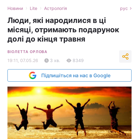
›
›
Новини
Lite
Астрологія
рус
Люди, які народилися в ці
місяці, отримають подарунок
долі до кінця травня
ВІОЛЕТТА ОРЛОВА
19:11, 07.05.26
3 хв.
8349
Підпишіться на нас в Google