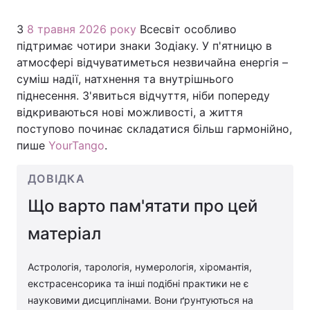
З
8 травня 2026 року
Всесвіт особливо
підтримає чотири знаки Зодіаку. У п'ятницю в
Головна
Війна
атмосфері відчуватиметься незвичайна енергія –
суміш надії, натхнення та внутрішнього
Україна
Політика
піднесення. З'явиться відчуття, ніби попереду
відкриваються нові можливості, а життя
Економіка
Світ
поступово починає складатися більш гармонійно,
пише
YourTango
.
Спорт
Наука
ДОВІДКА
Техно і зв'язок
Лайт
Що варто пам'ятати про цей
Зброя
Інциденти
матеріал
Здоров'я
Туризм
Астрологія, тарологія, нумерологія, хіромантія,
Цікавинки
Погода
екстрасенсорика та інші подібні практики не є
науковими дисциплінами. Вони ґрунтуються на
Екологія
Регіони