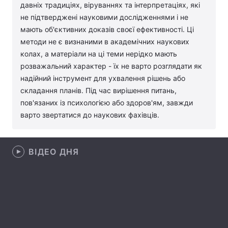
давніх традиціях, віруваннях та інтерпретаціях, які
Лонгріди
не підтверджені науковими дослідженнями і не
мають об'єктивних доказів своєї ефективності. Ці
методи не є визнаними в академічних наукових
Відео з Youtube
Статті
колах, а матеріали на ці теми нерідко мають
розважальний характер - їх не варто розглядати як
Інтерв'ю
Думки
надійний інструмент для ухвалення рішень або
складання планів. Під час вирішення питань,
Архів
Вакансії
пов'язаних із психологією або здоров'ям, завжди
Контакти
варто звертатися до наукових фахівців.
Послуги
ВІДЕО ДНЯ