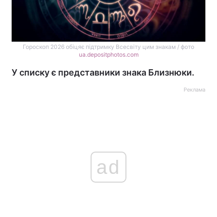
Гороскоп 2026 обіцяє підтримку Всесвіту цим знакам / фото
ua.depositphotos.com
У списку є представники знака Близнюки.
Реклама
ad