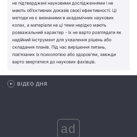
не підтверджені науковими дослідженнями і не
Лонгріди
мають об'єктивних доказів своєї ефективності. Ці
методи не є визнаними в академічних наукових
колах, а матеріали на ці теми нерідко мають
Відео з Youtube
Статті
розважальний характер - їх не варто розглядати як
надійний інструмент для ухвалення рішень або
Інтерв'ю
Думки
складання планів. Під час вирішення питань,
пов'язаних із психологією або здоров'ям, завжди
Архів
Вакансії
варто звертатися до наукових фахівців.
Контакти
Послуги
ВІДЕО ДНЯ
ad