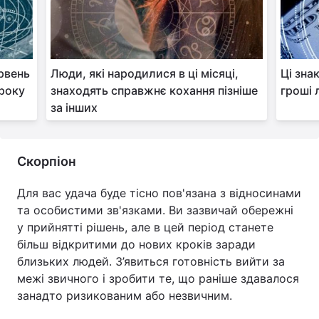
ервень
Люди, які народилися в ці місяці,
Ці зна
року
знаходять справжнє кохання пізніше
гроші 
за інших
Скорпіон
Для вас удача буде тісно пов'язана з відносинами
та особистими зв'язками. Ви зазвичай обережні
у прийнятті рішень, але в цей період станете
більш відкритими до нових кроків заради
близьких людей. З’явиться готовність вийти за
межі звичного і зробити те, що раніше здавалося
занадто ризикованим або незвичним.