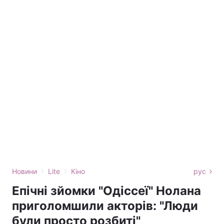
›
›
Новини
Lite
Кіно
рус
Епічні зйомки "Одіссеї" Нолана
приголомшили акторів: "Люди
були просто розбиті"