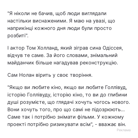
"Я ніколи не бачив, щоб люди виглядали
настільки виснаженими. Я маю на увазі, що
наприкінці кожного дня люди були просто
розбиті".
І актор Том Холланд, який зіграв сина Одіссея,
відчув те саме. За його словами, знімальний
майданчик більше нагадував реконструкцію.
Сам Нолан вірить у своє творіння.
"Якщо ви любите кіно, якщо ви любите Голлівуд,
історію Голлівуду, історію кіно, то ви до глибини
душі розумієте, що глядачі хочуть чогось нового.
Вони хочуть того, про що самі не підозрюють…
Саме так і потрібно знімати фільми. У кожному
проекті потрібно ризикувати всім", - вважає він.
Реклама