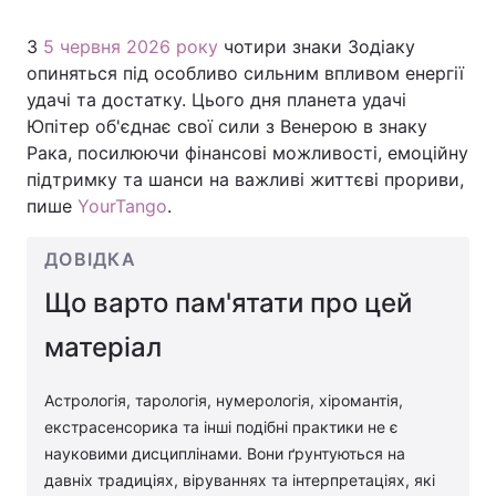
З
5 червня 2026 року
чотири знаки Зодіаку
опиняться під особливо сильним впливом енергії
Головна
Війна
удачі та достатку. Цього дня планета удачі
Юпітер об'єднає свої сили з Венерою в знаку
Україна
Політика
Рака, посилюючи фінансові можливості, емоційну
підтримку та шанси на важливі життєві прориви,
Економіка
Світ
пише
YourTango
.
Спорт
Наука
ДОВІДКА
Техно і зв'язок
Лайт
Що варто пам'ятати про цей
Зброя
Інциденти
матеріал
Здоров'я
Туризм
Астрологія, тарологія, нумерологія, хіромантія,
екстрасенсорика та інші подібні практики не є
Цікавинки
Погода
науковими дисциплінами. Вони ґрунтуються на
давніх традиціях, віруваннях та інтерпретаціях, які
Екологія
Регіони