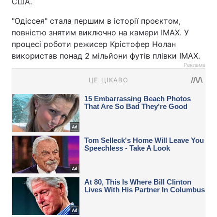
США.
"Одіссея" стала першим в історії проєктом,
повністю знятим виключно на камери IMAX. У
процесі роботи режисер Крістофер Нолан
використав понад 2 мільйони футів плівки IMAX.
Реклама