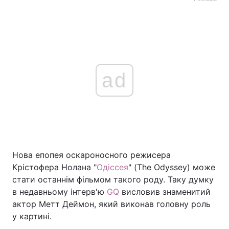
ad
Нова епопея оскароносного режисера
Крістофера Нолана "
Одіссея
" (The Odyssey) може
стати останнім фільмом такого роду. Таку думку
в недавньому інтерв'ю
GQ
висловив знаменитий
актор Метт Деймон, який виконав головну роль
у картині.