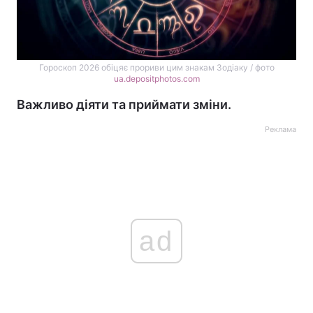
Гороскоп 2026 обіцяє прориви цим знакам Зодіаку / фото
ua.depositphotos.com
Важливо діяти та приймати зміни.
Реклама
ad