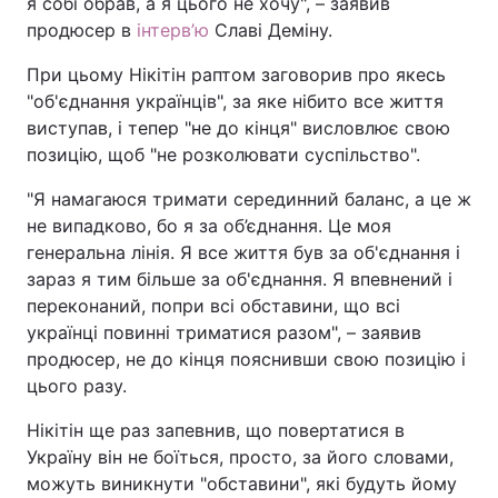
я собі обрав, а я цього не хочу", – заявив
продюсер в
інтерв’ю
Славі Деміну.
При цьому Нікітін раптом заговорив про якесь
"об'єднання українців", за яке нібито все життя
виступав, і тепер "не до кінця" висловлює свою
позицію, щоб "не розколювати суспільство".
"Я намагаюся тримати серединний баланс, а це ж
не випадково, бо я за об’єднання. Це моя
генеральна лінія. Я все життя був за об'єднання і
зараз я тим більше за об'єднання. Я впевнений і
переконаний, попри всі обставини, що всі
українці повинні триматися разом", – заявив
продюсер, не до кінця пояснивши свою позицію і
цього разу.
Нікітін ще раз запевнив, що повертатися в
Україну він не боїться, просто, за його словами,
можуть виникнути "обставини", які будуть йому