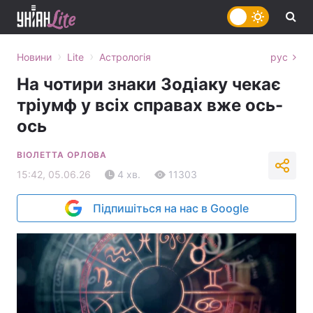
›
›
Новини
Lite
Астрологія
рус
На чотири знаки Зодіаку чекає
тріумф у всіх справах вже ось-
ось
ВІОЛЕТТА ОРЛОВА
15:42, 05.06.26
4 хв.
11303
Підпишіться на нас в Google