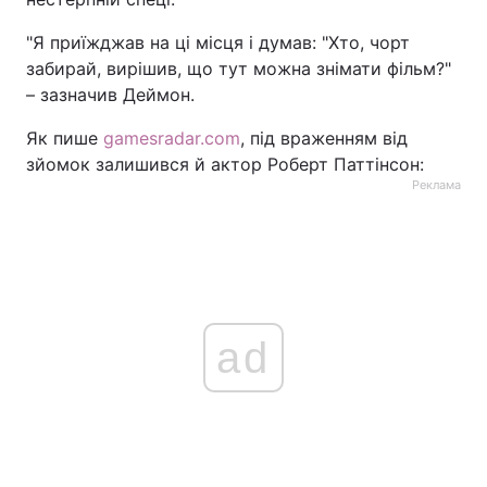
"Я приїжджав на ці місця і думав: "Хто, чорт
забирай, вирішив, що тут можна знімати фільм?"
– зазначив Деймон.
Як пише
gamesradar.com
, під враженням від
зйомок залишився й актор Роберт Паттінсон:
Реклама
ad