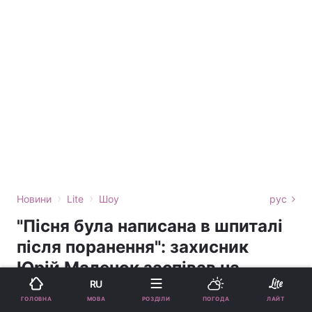
›
›
Новини
Lite
Шоу
рус
"Пісня була написана в шпиталі
після поранення": захисник
Юрій Маленок заспівав на
RU
"Караоке на майдані"
МОВА
ГОЛОВНА
РОЗДІЛИ
ПОГОДА
ЛАЙТ