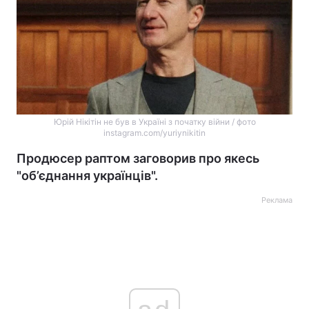
Юрій Нікітін не був в Україні з початку війни / фото
instagram.com/yuriynikitin
Продюсер раптом заговорив про якесь
"об’єднання українців".
Реклама