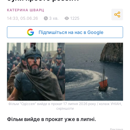
КАТЕРИНА ШВАРЦ
14:33, 05.06.26
3 хв.
1225
Підпишіться на нас в Google
Фільм "Одіссея" вийде в прокат 17 липня 2026 року / колаж УНІАН,
скріншоти
Фільм вийде в прокат уже в липні.
Реклама