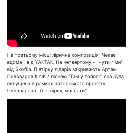
На третьому місці лірична композиція" Чекає
вдома " від YAKTAK. На четвертому - "Чути гімн"
від Skofka. П'ятірку лідерів закривають Артем
Пивоваров & NK з піснею "Там у тополі", яка була
випущена в рамках авторського проекту
Пивоварова "Твої вірші, мої ноти".