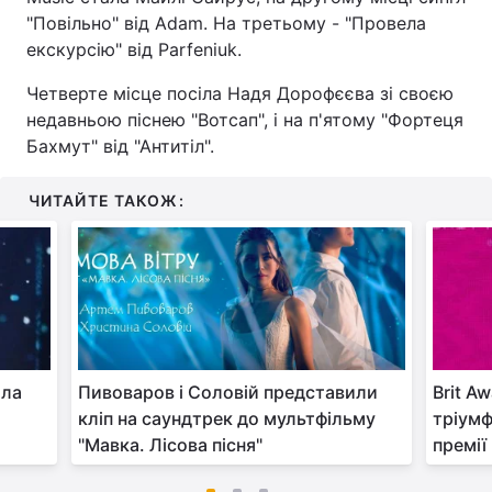
"Повільно" від Adam. На третьому - "Провела
екскурсію" від Parfeniuk.
Четверте місце посіла Надя Дорофєєва зі своєю
недавньою піснею "Вотсап", і на п'ятому "Фортеця
Бахмут" від "Антитіл".
ЧИТАЙТЕ ТАКОЖ:
ала
Пивоваров і Соловій представили
Brit A
кліп на саундтрек до мультфільму
тріумф
"Мавка. Лісова пісня"
премії