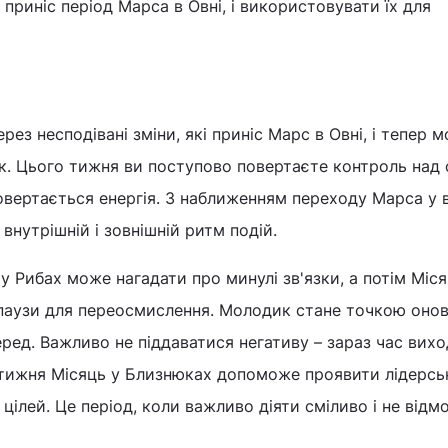
приніс період Марса в Овні, і використовувати їх для
рез несподівані зміни, які приніс Марс в Овні, і тепер 
к. Цього тижня ви поступово повертаєте контроль над 
повертається енергія. З наближенням переходу Марса у 
внутрішній і зовнішній ритм подій.
у Рибах може нагадати про минулі зв'язки, а потім Міся
 паузи для переосмислення. Молодик стане точкою онов
ред. Важливо не піддаватися негативу – зараз час вихо
 тижня Місяць у Близнюках допоможе проявити лідерськ
цілей. Це період, коли важливо діяти сміливо і не відм