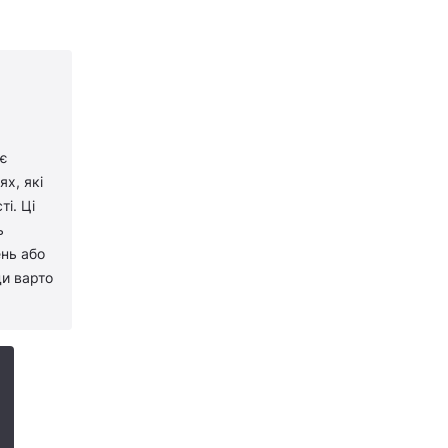
 є
х, які
і. Ці
ь
ень або
ди варто