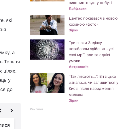
використовую у побуті
Лайфхаки
Дантес показався з новою
е, які
коханою (фото)
жня
Зірки
Три знаки Зодіаку
незабаром здійснять усі
мку, а
свої мрії, але за однієї
умови
в Тельця
Астрологія
 цілях.
"Так лякають…": Вітвіцька
яць у
зізналася, чи залишиться у
Києві після народження
ися до
малюка
Зірки
Реклама
лися
У трьох знаків Зодіаку