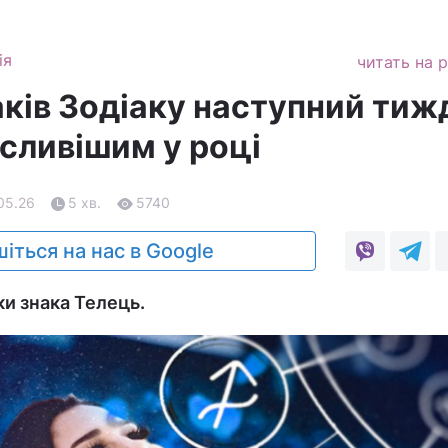
ія
читать на 
аків Зодіаку наступний тиж
сливішим у році
.05.26
5 хв.
5740
іться на нас в Google
ки знака Телець.