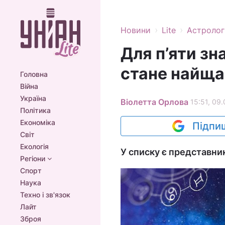
›
›
Новини
Lite
Астролог
Для п’яти зн
стане найща
Головна
Війна
Україна
Віолетта Орлова
15:51, 09
Політика
Економіка
Підпиш
Світ
Екологія
У списку є представни
Регіони
Спорт
Наука
Техно і зв'язок
Лайт
Зброя