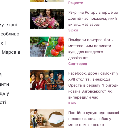
Рецепти
79-річна Ротару вперше за
довгий час показала, який
у етапі.
вигляд має зараз
Зірки
особливо
Помідори почервоніють
х і
миттєво: чим поливати
у Марса в
кущі для швидкого
дозрівання
Сад-город
Facebook, дрон і самокат у
й
XVII столітті: винаходи
дити
Ореста із серіалу "Пригоди
козака Виговського", які
ць у
випередили час
сті
Кіно
Постійно купую одноразові
пелюшки, хоча собак у
мене немає: ось як