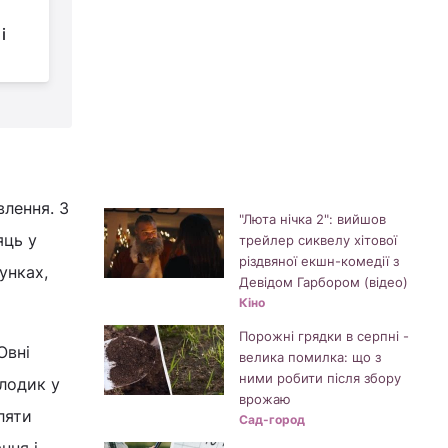
з’являться безмежні
і
можливості
найближчим часом
д
влення. З
"Люта нічка 2": вийшов
яць у
трейлер сиквелу хітової
різдвяної екшн-комедії з
унках,
Девідом Гарбором (відео)
Кіно
Порожні грядки в серпні -
Овні
велика помилка: що з
ними робити після збору
лодик у
врожаю
ляти
Сад-город