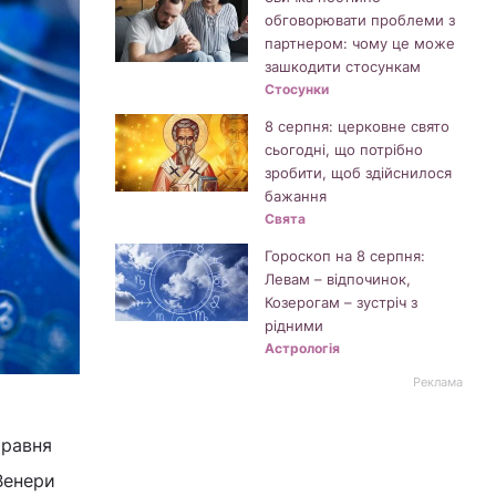
обговорювати проблеми з
партнером: чому це може
зашкодити стосункам
Стосунки
8 серпня: церковне свято
сьогодні, що потрібно
зробити, щоб здійснилося
бажання
Свята
Гороскоп на 8 серпня:
Левам – відпочинок,
Козерогам – зустріч з
рідними
Астрологія
Реклама
травня
Венери