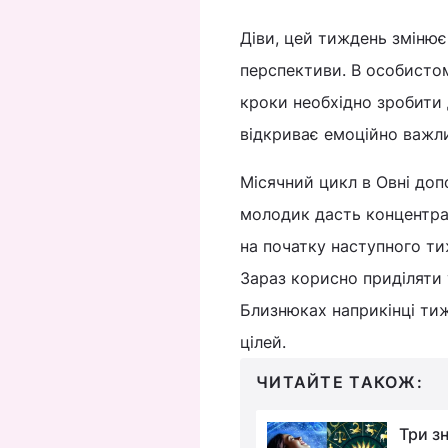
Діви, цей тиждень змінює
перспективи. В особистому
кроки необхідно зробити 
відкриває емоційно важл
Місячний цикл в Овні доп
молодик дасть концентра
на початку наступного ти
Зараз корисно приділяти 
Близнюках наприкінці ти
цілей.
ЧИТАЙТЕ ТАКОЖ:
У трьох знаків Зодіаку
Три з