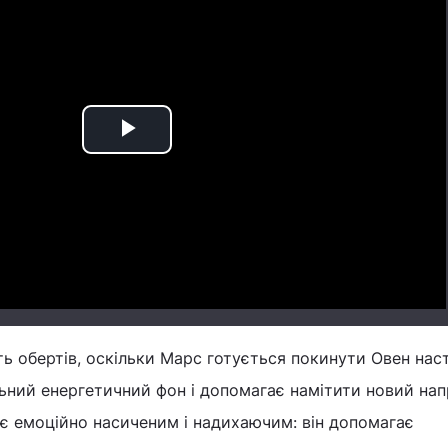
Play
Video
ь обертів, оскільки Марс готується покинути Овен нас
льний енергетичний фон і допомагає намітити новий на
є емоційно насиченим і надихаючим: він допомагає