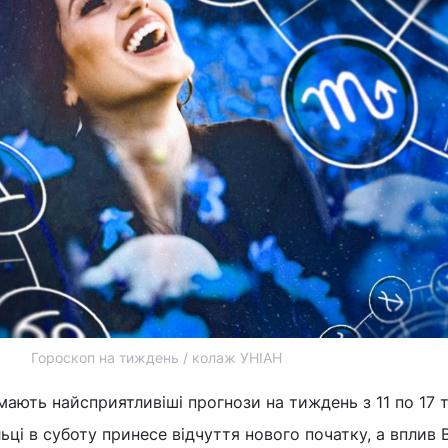
Гороскоп на тиждень / колаж УНІАН
ають найсприятливіші прогнози на тиждень з 11 по 17 
ьці в суботу принесе відчуття нового початку, а вплив 