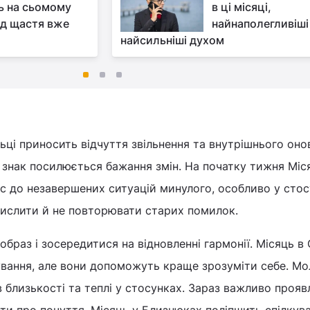
ь на сьомому
в ці місяці,
від щастя вже
найнаполегливіші 
найсильніші духом
ьці приносить відчуття звільнення та внутрішнього оно
знак посилюється бажання змін. На початку тижня Міс
с до незавершених ситуацій минулого, особливо у стос
мислити й не повторювати старих помилок.
браз і зосередитися на відновленні гармонії. Місяць в 
ування, але вони допоможуть краще зрозуміти себе. Мо
в близькості та теплі у стосунках. Зараз важливо прояв