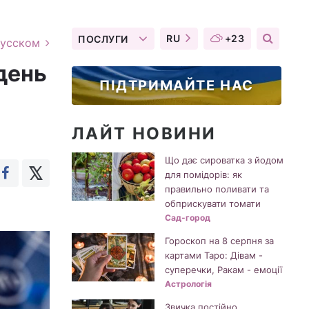
RU
+23
ПОСЛУГИ
русском
день
ПІДТРИМАЙТЕ НАС
ЛАЙТ НОВИНИ
Що дає сироватка з йодом
для помідорів: як
правильно поливати та
обприскувати томати
Сад-город
Гороскоп на 8 серпня за
картами Таро: Дівам -
суперечки, Ракам - емоції
Астрологія
Звичка постійно