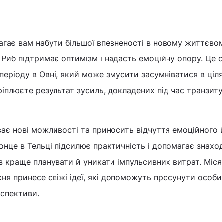
гає вам набути більшої впевненості в новому життєвом
 Риб підтримає оптимізм і надасть емоційну опору. Це 
періоду в Овні, який може змусити засумніватися в ціля
ріплюєте результат зусиль, докладених під час транзит
ає нові можливості та приносить відчуття емоційного 
онце в Тельці підсилює практичність і допомагає знахо
аз краще планувати й уникати імпульсивних витрат. Міся
ня принесе свіжі ідеї, які допоможуть просунути особи
рспективи.