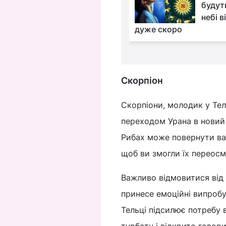
з’являться безмежні
будут
можливості
небі 
м часом
дуже скоро
Скорпіон
Скорпіони, молодик у Тел
переходом Урана в новий 
Рибах може повернути ва
щоб ви змогли їх переос
Важливо відмовитися від о
принесе емоційні випроб
Тельці підсилює потребу 