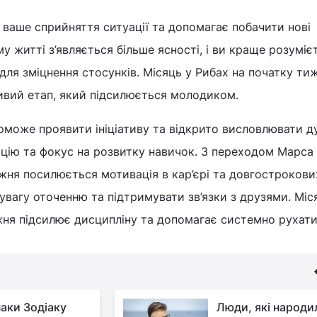
 ваше сприйняття ситуації та допомагає побачити нові
 житті з’являється більше ясності, і ви краще розумієт
для зміцнення стосунків. Місяць у Рибах на початку ти
ивий етап, який підсилюється молодиком.
оможе проявити ініціативу та відкрито висловлювати ду
цію та фокус на розвитку навичок. З переходом Марса 
жня посилюється мотивація в кар’єрі та довгострокових
увагу оточенню та підтримувати зв’язки з друзями. Міс
жня підсилює дисципліну та допомагає системно рухат
наки Зодіаку
Люди, які народи