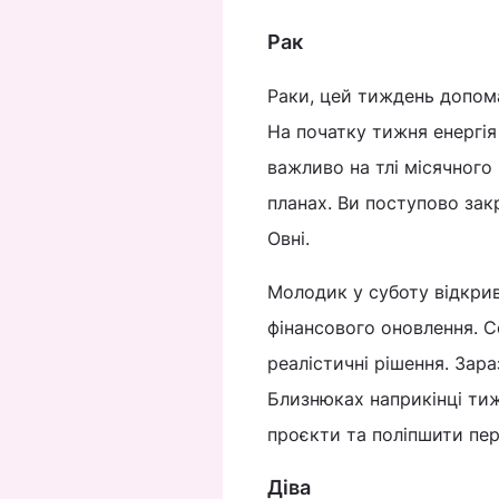
Рак
Раки, цей тиждень допома
На початку тижня енергія
важливо на тлі місячного 
планах. Ви поступово зак
Овні.
Молодик у суботу відкрив
фінансового оновлення. С
реалістичні рішення. Зар
Близнюках наприкінці тиж
проєкти та поліпшити пе
Діва