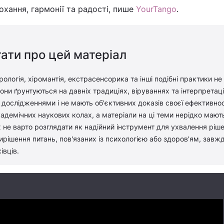
охання, гармонії та радості, пише
YourTango
.
ати про цей матеріал
рологія, хіромантія, екстрасенсорика та інші подібні практики не
ни ґрунтуються на давніх традиціях, віруваннях та інтерпретація
дослідженнями і не мають об'єктивних доказів своєї ефективност
адемічних наукових колах, а матеріали на ці теми нерідко мают
 не варто розглядати як надійний інструмент для ухвалення ріш
вирішення питань, пов'язаних із психологією або здоров'ям, завж
івців.