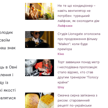
Не те що кондиціонер –
навіть вентилятор не
потрібен: турецький
лайфхак, як охолодити дім
Лайфхаки
молодик
Студія Lionsgate оголосила
про продовження фільму
своїм
"Майкл": коли буде
ваш знак
прем'єра
Кіно
Торт заввишки понад метр
ць в Овні
і несподівана пропозиція:
стало відомо, хто став
лення і
другим тренером "Голосу
ду із
країни"
Шоу
і якості
Смачна сирна запіканка з
овлятися
рисом: старовинний
рецепт по-українськи