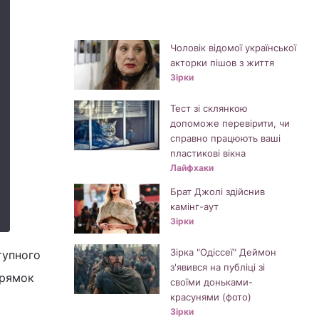
Чоловік відомої української
акторки пішов з життя
Зірки
Тест зі склянкою
допоможе перевірити, чи
справно працюють ваші
пластикові вікна
Лайфхаки
Брат Джолі здійснив
камінг-аут
Зірки
Зірка "Одіссеї" Деймон
тупного
з'явився на публіці зі
прямок
своїми доньками-
красунями (фото)
Зірки