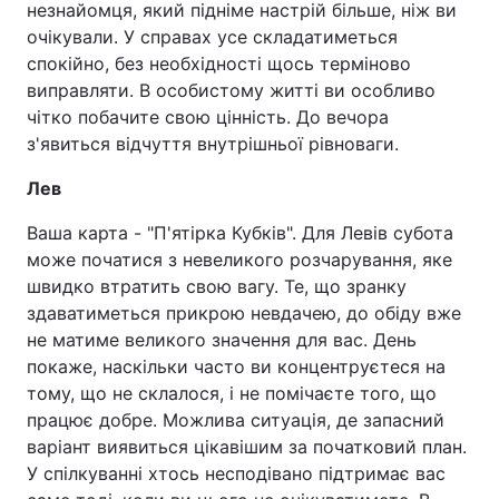
незнайомця, який підніме настрій більше, ніж ви
очікували. У справах усе складатиметься
спокійно, без необхідності щось терміново
виправляти. В особистому житті ви особливо
чітко побачите свою цінність. До вечора
з'явиться відчуття внутрішньої рівноваги.
Лев
Ваша карта - "П'ятірка Кубків". Для Левів субота
може початися з невеликого розчарування, яке
швидко втратить свою вагу. Те, що зранку
здаватиметься прикрою невдачею, до обіду вже
не матиме великого значення для вас. День
покаже, наскільки часто ви концентруєтеся на
тому, що не склалося, і не помічаєте того, що
працює добре. Можлива ситуація, де запасний
варіант виявиться цікавішим за початковий план.
У спілкуванні хтось несподівано підтримає вас