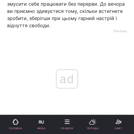
змусити себе працювати без перерви. До вечора
ви приємно здивуєтеся тому, скільки встигнете
зробити, зберігши при цьому гарний настрій і
відчуття свободи.
Реклама
ad
RU
Козеріг
МОВА
ГОЛОВНА
РОЗДІЛИ
ПОГОДА
ЛАЙТ