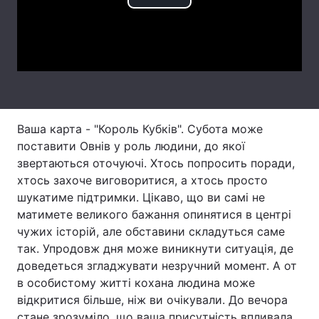
Play
Тема оформлення
Video
Ваша карта - "Король Кубків". Субота може
поставити Овнів у роль людини, до якої
звертаються оточуючі. Хтось попросить поради,
хтось захоче виговоритися, а хтось просто
шукатиме підтримки. Цікаво, що ви самі не
матимете великого бажання опинятися в центрі
чужих історій, але обставини складуться саме
так. Упродовж дня може виникнути ситуація, де
доведеться згладжувати незручний момент. А от
в особистому житті кохана людина може
відкритися більше, ніж ви очікували. До вечора
стане зрозуміло, що ваша присутність впливала