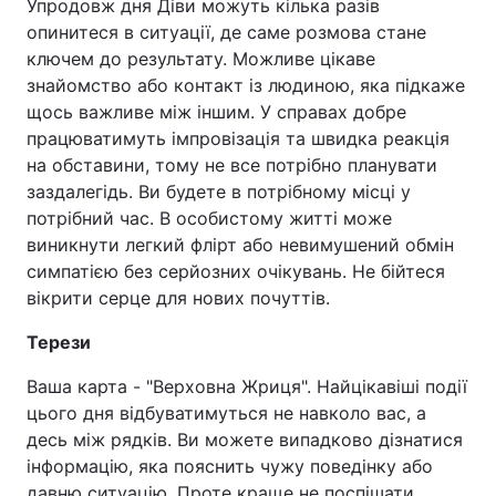
Упродовж дня Діви можуть кілька разів
опинитеся в ситуації, де саме розмова стане
ключем до результату. Можливе цікаве
знайомство або контакт із людиною, яка підкаже
щось важливе між іншим. У справах добре
працюватимуть імпровізація та швидка реакція
на обставини, тому не все потрібно планувати
заздалегідь. Ви будете в потрібному місці у
потрібний час. В особистому житті може
виникнути легкий флірт або невимушений обмін
симпатією без серйозних очікувань. Не бійтеся
вікрити серце для нових почуттів.
Терези
Ваша карта - "Верховна Жриця". Найцікавіші події
цього дня відбуватимуться не навколо вас, а
десь між рядків. Ви можете випадково дізнатися
інформацію, яка пояснить чужу поведінку або
давню ситуацію. Проте краще не поспішати