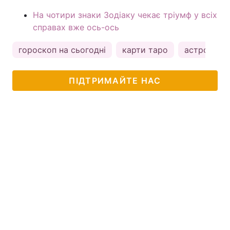
На чотири знаки Зодіаку чекає тріумф у всіх
справах вже ось-ось
гороскоп на сьогодні
карти таро
астрологія
ПІДТРИМАЙТЕ НАС