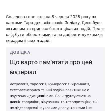
Складено гороскоп на 6 червня 2026 року за
Головна
Війна
картами Таро для всіх знаків Зодіаку. День буде
активним та принесе багато цікавих подій. Проте
Україна
Політика
слід бути обережними та не довіряти думкам чи
порадам інших людей.
Економіка
Світ
ДОВІДКА
Спорт
Наука
Що варто пам'ятати про цей
Техно і зв'язок
Лайт
матеріал
Зброя
Інциденти
Астрологія, тарологія, нумерологія, хіромантія,
Здоров'я
Туризм
екстрасенсорика та інші подібні практики не є
науковими дисциплінами. Вони ґрунтуються на
Цікавинки
Погода
давніх традиціях, віруваннях та інтерпретаціях, які
не підтверджені науковими дослідженнями і не
Екологія
Регіони