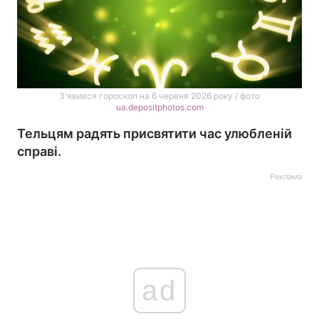
З'явився гороскоп на 6 червня 2026 року / фото
ua.depositphotos.com
Тельцям радять присвятити час улюбленій
справі.
Реклама
ad