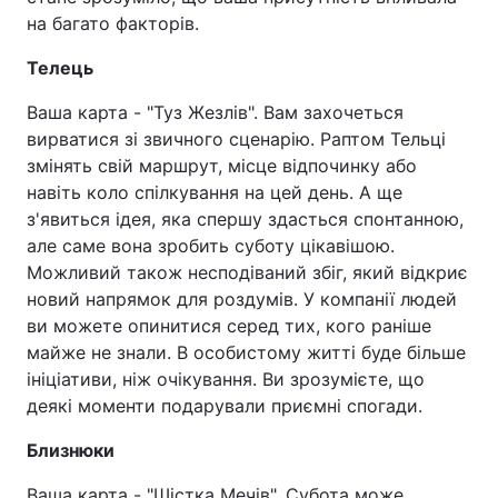
на багато факторів.
Телець
Ваша карта - "Туз Жезлів". Вам захочеться
вирватися зі звичного сценарію. Раптом Тельці
змінять свій маршрут, місце відпочинку або
навіть коло спілкування на цей день. А ще
з'явиться ідея, яка спершу здасться спонтанною,
але саме вона зробить суботу цікавішою.
Можливий також несподіваний збіг, який відкриє
новий напрямок для роздумів. У компанії людей
ви можете опинитися серед тих, кого раніше
майже не знали. В особистому житті буде більше
ініціативи, ніж очікування. Ви зрозумієте, що
деякі моменти подарували приємні спогади.
Близнюки
Ваша карта - "Шістка Мечів". Субота може