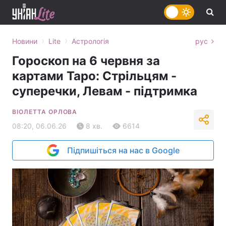
›
›
Новини
Lite
Астрологія
рус
Гороскоп на 6 червня за
картами Таро: Стрільцям -
суперечки, Левам - підтримка
ВІОЛЕТТА ОРЛОВА
08:20, 06.06.26
8 хв.
6614
Підпишіться на нас в Google