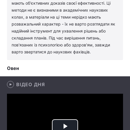
мають об'єктивних доказів своєї ефективності. Ці
Лонгріди
методи не є визнаними в академічних наукових
колах, а матеріали на ці теми нерідко мають
розважальний характер - їх не варто розглядати як
Відео з Youtube
Статті
надійний інструмент для ухвалення рішень або
складання планів. Під час вирішення питань,
Інтерв'ю
Думки
пов'язаних із психологією або здоров'ям, завжди
варто звертатися до наукових фахівців.
Архів
Вакансії
Контакти
Овен
Послуги
ВІДЕО ДНЯ