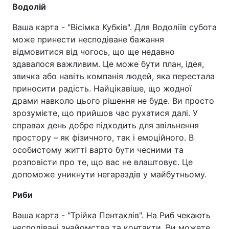
Водолій
Ваша карта - "Вісімка Кубків". Для Водоліїв субота
може принести несподіване бажання
відмовитися від чогось, що ще недавно
здавалося важливим. Це може бути план, ідея,
звичка або навіть компанія людей, яка перестала
приносити радість. Найцікавіше, що жодної
драми навколо цього рішення не буде. Ви просто
зрозумієте, що прийшов час рухатися далі. У
справах день добре підходить для звільнення
простору – як фізичного, так і емоційного. В
особистому житті варто бути чесними та
розповісти про те, що вас не влаштовує. Це
допоможе уникнути негараздів у майбутньому.
Риби
Ваша карта - "Трійка Пентаклів". На Риб чекають
несподівані знайомства та контакти. Ви можете