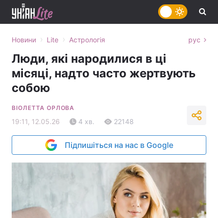
›
›
Новини
Lite
Астрологія
рус
Люди, які народилися в ці
місяці, надто часто жертвують
собою
ВІОЛЕТТА ОРЛОВА
19:11, 12.05.26
4 хв.
22148
Підпишіться на нас в Google