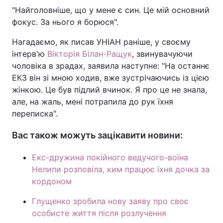
"Найголовніше, що у мене є син. Це мій основний
фокус. За нього я борюся".
Нагадаємо, як писав УНІАН раніше, у своєму
інтерв'ю
Вікторія Білан-Ращук
, звинувачуючи
чоловіка в зрадах, заявила наступне: "На останнє
ЕКЗ він зі мною ходив, вже зустрічаючись із цією
жінкою. Це був підлий вчинок. Я про це не знала,
але, на жаль, мені потрапила до рук їхня
переписка".
Вас також можуть зацікавити новини:
Екс-дружина покійного ведучого-воїна
Нелипи розповіла, ким працює їхня дочка за
кордоном
Глущенко зробила нову заяву про своє
особисте життя після розлучення