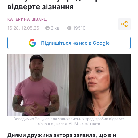
відверте зізнання
КАТЕРИНА ШВАРЦ
16:28, 12.05.26
2 хв.
19510
Підпишіться на нас в Google
Володимир Ращук після звинувачень у зраді зробив відверте
зізнання / колаж УНІАН, скріншоти
Днями дружина актора заявила, що він