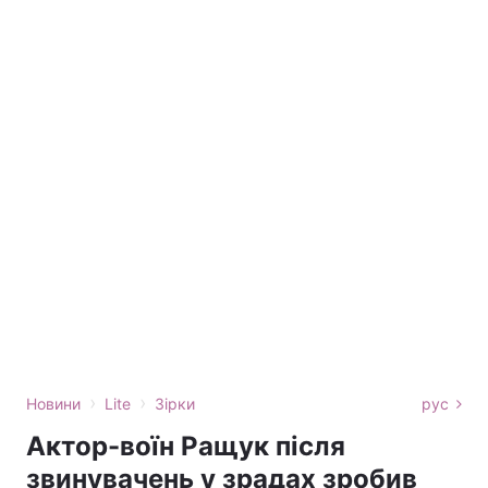
›
›
Новини
Lite
Зірки
рус
Актор-воїн Ращук після
звинувачень у зрадах зробив