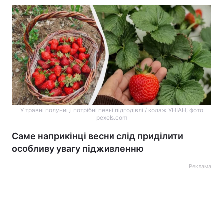
У травні полуниці потрібні певні підгодівлі / колаж УНІАН, фото
pexels.com
Саме наприкінці весни слід приділити
особливу увагу підживленню
Реклама