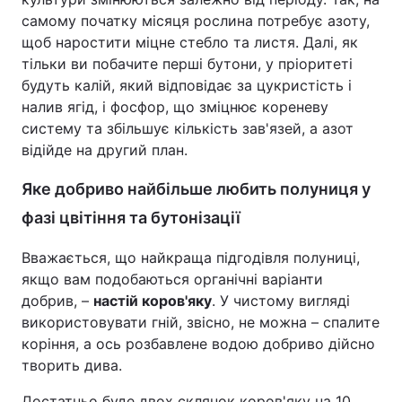
самому початку місяця рослина потребує азоту,
щоб наростити міцне стебло та листя. Далі, як
тільки ви побачите перші бутони, у пріоритеті
будуть калій, який відповідає за цукристість і
налив ягід, і фосфор, що зміцнює кореневу
систему та збільшує кількість зав'язей, а азот
відійде на другий план.
Яке добриво найбільше любить полуниця у
фазі цвітіння та бутонізації
Вважається, що найкраща підгодівля полуниці,
якщо вам подобаються органічні варіанти
добрив, –
настій коров'яку
. У чистому вигляді
використовувати гній, звісно, не можна – спалите
коріння, а ось розбавлене водою добриво дійсно
творить дива.
Достатньо буде двох склянок коров'яку на 10