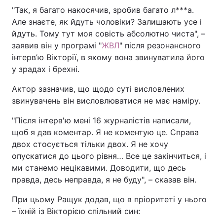
"Так, я багато накосячив, зробив багато л***а.
Але знаєте, як йдуть чоловіки? Залишають усе і
йдуть. Тому тут моя совість абсолютно чиста", –
заявив він у програмі "
ЖВЛ
" після резонансного
інтерв’ю Вікторії, в якому вона звинуватила його
у зрадах і брехні.
Актор зазначив, що щодо суті висловлених
звинувачень він висловлюватися не має наміру.
"Після інтерв'ю мені 16 журналістів написали,
щоб я дав коментар. Я не коментую це. Справа
двох стосується тільки двох. Я не хочу
опускатися до цього рівня… Все це закінчиться, і
ми станемо нецікавими. Доводити, що десь
правда, десь неправда, я не буду", – сказав він.
При цьому Ращук додав, що в пріоритеті у нього
– їхній із Вікторією спільний син: