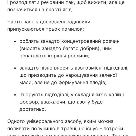
і розподіляти речовини так, щоб вижити, але це
позначиться на якості ягід.
Часто навіть досвідчені садівники
припускаються трьох помилок:
роблять занадто концентрований розчин
(вносять занадто багато добрив), чим
обпалюють коріння рослини;
занадто пізно вносять азотовмісні підгодівлі,
що призводить до нарощування зеленої
маси, але не до формування плодів;
ігнорують підгодівлі, у складі яких є калій і
фосфор, вважаючи, що азоту буде
достатньо.
Одного універсального засобу, яким можна
поливати полуницю в травні, не існує – потреби
культури змінюються залежно від періоду. Так, на