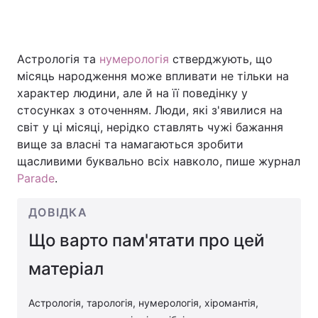
Астрологія та
нумерологія
стверджують, що
Головна
Війна
місяць народження може впливати не тільки на
характер людини, але й на її поведінку у
Україна
Політика
стосунках з оточенням. Люди, які з'явилися на
Економіка
Світ
світ у ці місяці, нерідко ставлять чужі бажання
вище за власні та намагаються зробити
Спорт
Наука
щасливими буквально всіх навколо, пише журнал
Parade
.
Техно і зв'язок
Лайт
ДОВІДКА
Зброя
Інциденти
Що варто пам'ятати про цей
Здоров'я
Туризм
матеріал
Цікавинки
Погода
Астрологія, тарологія, нумерологія, хіромантія,
Екологія
Регіони