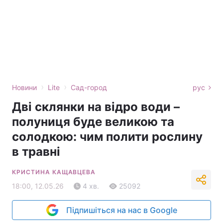
›
›
Новини
Lite
Сад-город
рус
Дві склянки на відро води –
полуниця буде великою та
солодкою: чим полити рослину
в травні
КРИСТИНА КАЩАВЦЕВА
18:00, 12.05.26
4 хв.
25092
Підпишіться на нас в Google