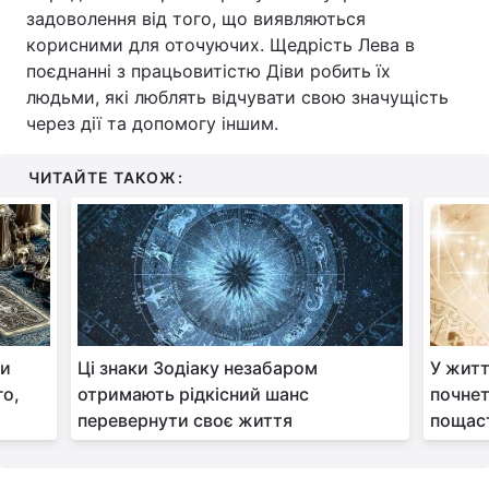
задоволення від того, що виявляються
корисними для оточуючих. Щедрість Лева в
поєднанні з працьовитістю Діви робить їх
людьми, які люблять відчувати свою значущість
через дії та допомогу іншим.
ЧИТАЙТЕ ТАКОЖ:
ми
Ці знаки Зодіаку незабаром
У житт
го,
отримають рідкісний шанс
почнет
перевернути своє життя
пощас