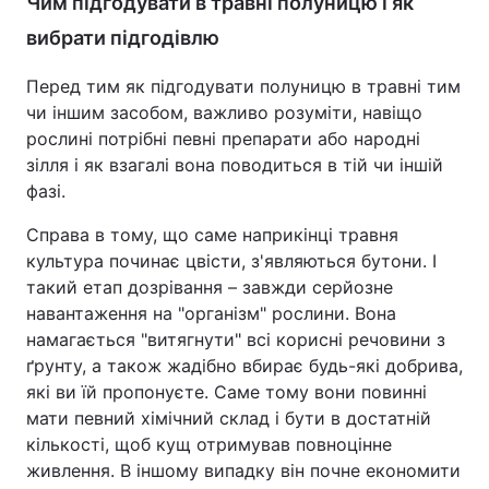
Чим підгодувати в травні полуницю і як
вибрати підгодівлю
Перед тим як підгодувати полуницю в травні тим
чи іншим засобом, важливо розуміти, навіщо
рослині потрібні певні препарати або народні
зілля і як взагалі вона поводиться в тій чи іншій
фазі.
Справа в тому, що саме наприкінці травня
культура починає цвісти, з'являються бутони. І
такий етап дозрівання – завжди серйозне
навантаження на "організм" рослини. Вона
намагається "витягнути" всі корисні речовини з
ґрунту, а також жадібно вбирає будь-які добрива,
які ви їй пропонуєте. Саме тому вони повинні
мати певний хімічний склад і бути в достатній
кількості, щоб кущ отримував повноцінне
живлення. В іншому випадку він почне економити