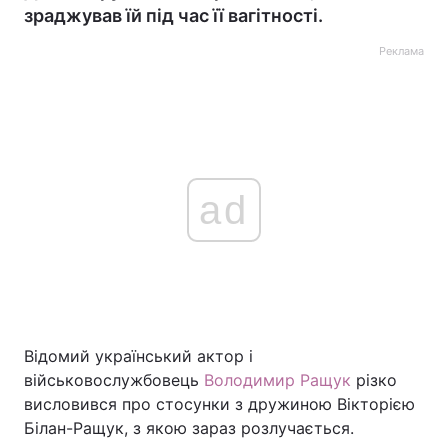
зраджував їй під час її вагітності.
Реклама
ad
Відомий український актор і
військовослужбовець
Володимир Ращук
різко
висловився про стосунки з дружиною Вікторією
Білан-Ращук, з якою зараз розлучається.