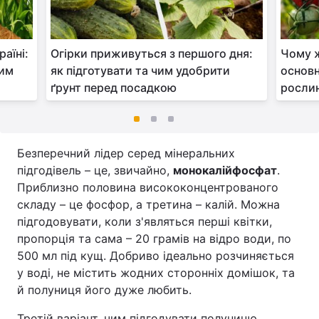
аїні:
Огірки приживуться з першого дня:
Чому ж
ним
як підготувати та чим удобрити
основн
ґрунт перед посадкою
росли
Безперечний лідер серед мінеральних
підгодівель – це, звичайно,
монокалійфосфат
.
Приблизно половина висококонцентрованого
складу – це фосфор, а третина – калій. Можна
підгодовувати, коли з'являться перші квітки,
пропорція та сама – 20 грамів на відро води, по
500 мл під кущ. Добриво ідеально розчиняється
у воді, не містить жодних сторонніх домішок, та
й полуниця його дуже любить.
Третій варіант, чим підгодувати полуницю