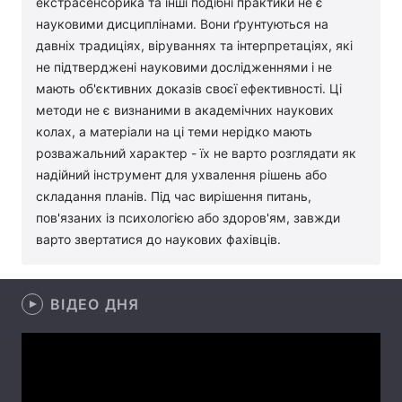
екстрасенсорика та інші подібні практики не є
науковими дисциплінами. Вони ґрунтуються на
Лонгріди
давніх традиціях, віруваннях та інтерпретаціях, які
не підтверджені науковими дослідженнями і не
Відео з Youtube
Статті
мають об'єктивних доказів своєї ефективності. Ці
методи не є визнаними в академічних наукових
Інтерв'ю
Думки
колах, а матеріали на ці теми нерідко мають
розважальний характер - їх не варто розглядати як
Архів
Вакансії
надійний інструмент для ухвалення рішень або
складання планів. Під час вирішення питань,
Контакти
пов'язаних із психологією або здоров'ям, завжди
варто звертатися до наукових фахівців.
Послуги
ВІДЕО ДНЯ